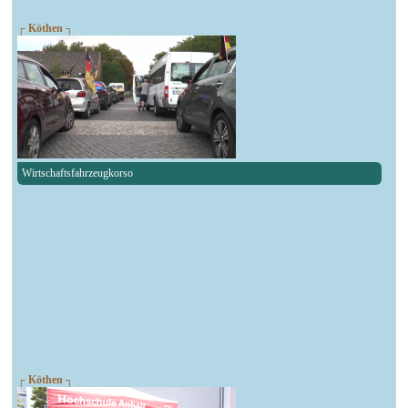
┌ Köthen ┐
Wirtschaftsfahrzeugkorso
┌ Köthen ┐