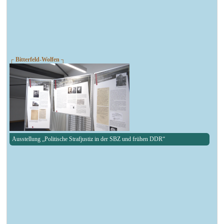
┌ Bitterfeld-Wolfen ┐
Ausstellung „Politische Strafjustiz in der SBZ und frühen DDR“