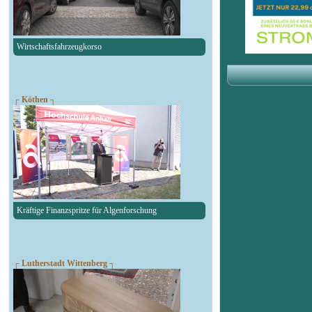
Wirtschaftsfahrzeugkorso
┌ Köthen ┐
Kräftige Finanzspritze für Algenforschung
┌ Lutherstadt Wittenberg ┐