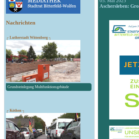
05. Mai 2025
Aschersleben: Gro
Nachrichten
┌ Lutherstadt Wittenberg ┐
Grundsteinlegung Multifunktionsgebäude
┌ Köthen ┐