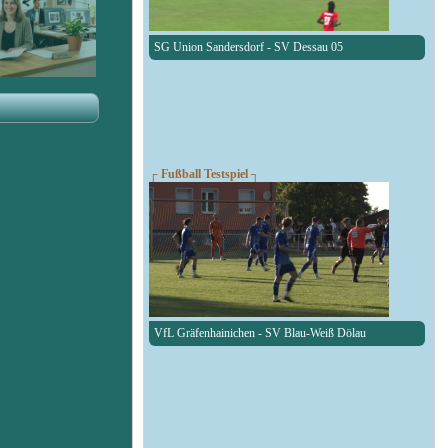
SG Union Sandersdorf - SV Dessau 05
┌ Fußball Testspiel ┐
VfL Gräfenhainichen - SV Blau-Weiß Dölau