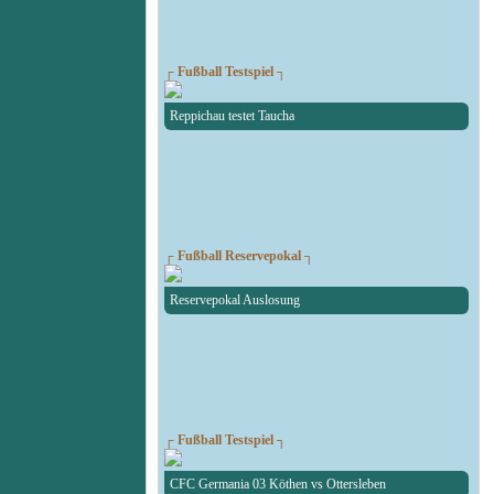
┌ Fußball Testspiel ┐
Reppichau testet Taucha
┌ Fußball Reservepokal ┐
Reservepokal Auslosung
┌ Fußball Testspiel ┐
CFC Germania 03 Köthen vs Ottersleben