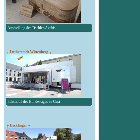
Ausstellung der Tischler-Azubis
┌ Lutherstadt Wittenberg ┐
Infomobil des Bundestages zu Gast
┌ Hecklingen ┐