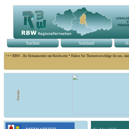
Suchen
Salzland
An
+++ RBW - Ihr Heimatsender mit Reichweite * Haben Sie Themenvorschläge für uns, dan
+++ Fußball Oberliga Süd 1. Spieltag: SG Union Sandersdorf - VfB 1921 Krieschow, S
Anzeige