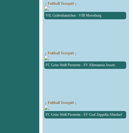
┌ Fußball Testspiel ┐
VfL Gräfenhainichen - VfB Merseburg
┌ Fußball Testspiel ┐
FC Grün-Weiß Piesteritz - SV Allemannia Jessen
┌ Fußball Testspiel ┐
FC Grün-Weiß Piesteritz - SV Graf Zeppelin Abtsdorf