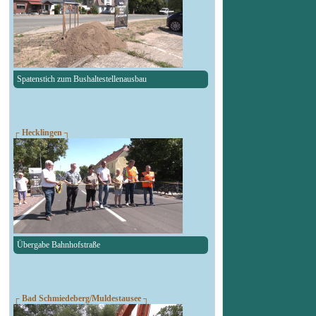
Spatenstich zum Bushaltestellenausbau
┌ Hecklingen ┐
Übergabe Bahnhofstraße
┌ Bad Schmiedeberg/Muldestausee ┐