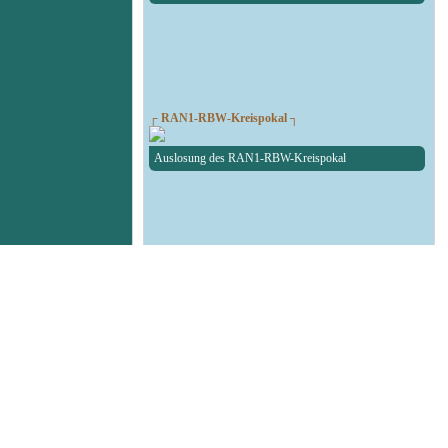
┌ RAN1-RBW-Kreispokal ┐
Auslosung des RAN1-RBW-Kreispokal
┌ Fußball Testspiel ┐
SG Union Sandersdorf - RedBull Leipzig U19