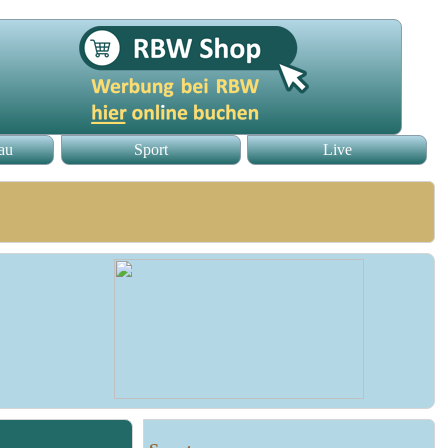
au
Sport
Live