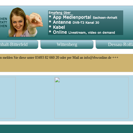
halt-Bitterfeld
Wittenberg
Dessau-Roßl
n melden Sie diese unter 03493 82 660 20 oder per Mail an info@rbwonline.de +++
o 14 Uhr +++