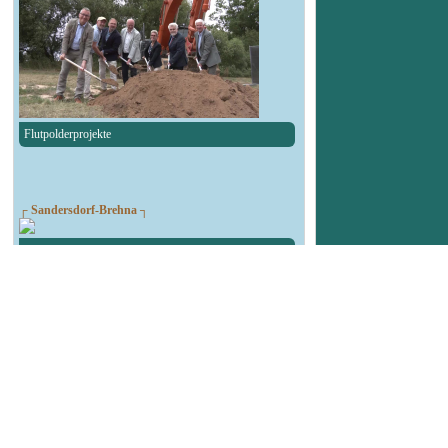
Flutpolderprojekte
┌ Sandersdorf-Brehna ┐
Spendenlauf des TSV Blau-Weiß Brehna
┌ Landsberg ┐
90. Geburtstag Felsenbad
┌ Köthen ┐