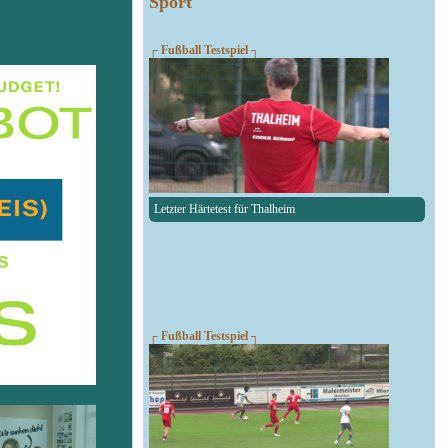
Sport
┌ Fußball Testspiel ┐
Letzter Härtetest für Thalheim
┌ Fußball Testspiel ┐