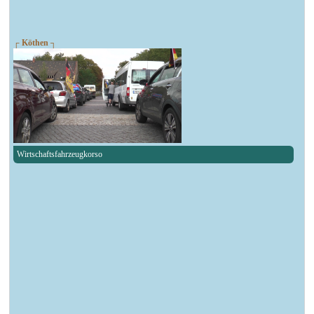
┌ Köthen ┐
Wirtschaftsfahrzeugkorso