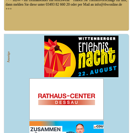
+++ RBW - Ihr Heimatsender mit Reichweite * Haben Sie Themenvorschläge für uns,
dann melden Sie diese unter 03493 82 660 20 oder per Mail an info@rbwonline.de
+++
+++ Fußball Oberliga Süd 1. Spieltag: SG Union Sandersdorf - VfB 1921 Krieschow,
So 14 Uhr +++
Anzeige