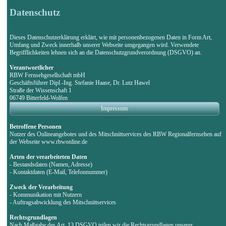
Datenschutz
Dieses Datenschutzerklärung erklärt, wie mit personenbezogenen Daten in Form Art,
Umfang und Zweck innerhalb unserer Webseite umgegangen wird. Verwendete
Begrifflichkeiten lehnen sich an die Datenschutzgrundverordnung (DSGVO) an.
Verantwortlicher
RBW Fernsehgesellschaft mbH
Geschäftsführer Dipl.-Ing. Stefanie Haase, Dr. Lutz Hawel
Straße der Wissenschaft 1
06749 Bitterfeld-Wolfen
Impressum
Betroffene Personen
Nutzer des Onlineangebotes und des Mitschnittservices des RBW Regionalfernsehen auf
der Webseite www.rbwonline.de
Arten der verarbeiteten Daten
- Bestandsdaten (Namen, Adresse)
- Kontaktdaten (E-Mail, Telefonnummer)
Zweck der Verarbeitung
- Kommunikation mit Nutzern
- Auftragsabwicklung des Mitschnittservices
Rechtsgrundlagen
Nach Maßgabe des Art. 13 DSGVO teilen wir die Rechtsgrundlagen unserer