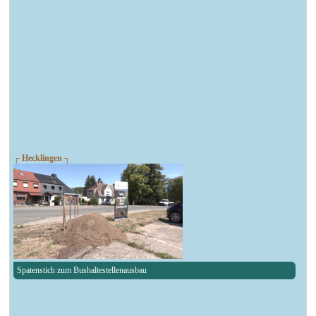
┌ Hecklingen ┐
Spatenstich zum Bushaltestellenausbau