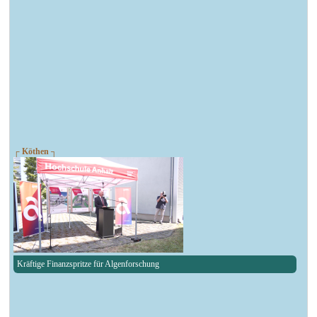
┌ Köthen ┐
Kräftige Finanzspritze für Algenforschung