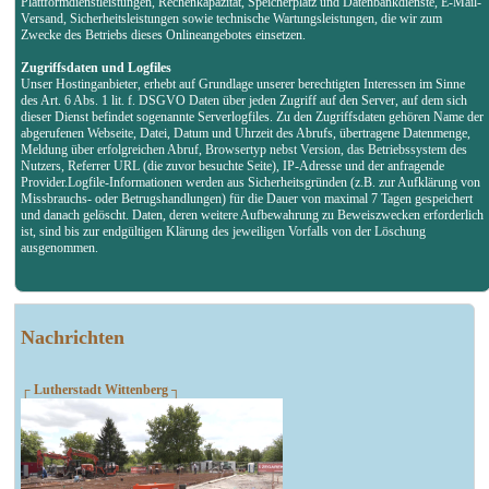
Plattformdienstleistungen, Rechenkapazität, Speicherplatz und Datenbankdienste, E-Mail-
Versand, Sicherheitsleistungen sowie technische Wartungsleistungen, die wir zum
Zwecke des Betriebs dieses Onlineangebotes einsetzen.
Zugriffsdaten und Logfiles
Unser Hostinganbieter, erhebt auf Grundlage unserer berechtigten Interessen im Sinne
des Art. 6 Abs. 1 lit. f. DSGVO Daten über jeden Zugriff auf den Server, auf dem sich
dieser Dienst befindet sogenannte Serverlogfiles. Zu den Zugriffsdaten gehören Name der
abgerufenen Webseite, Datei, Datum und Uhrzeit des Abrufs, übertragene Datenmenge,
Meldung über erfolgreichen Abruf, Browsertyp nebst Version, das Betriebssystem des
Nutzers, Referrer URL (die zuvor besuchte Seite), IP-Adresse und der anfragende
Provider.Logfile-Informationen werden aus Sicherheitsgründen (z.B. zur Aufklärung von
Missbrauchs- oder Betrugshandlungen) für die Dauer von maximal 7 Tagen gespeichert
und danach gelöscht. Daten, deren weitere Aufbewahrung zu Beweiszwecken erforderlich
ist, sind bis zur endgültigen Klärung des jeweiligen Vorfalls von der Löschung
ausgenommen.
Nachrichten
┌ Lutherstadt Wittenberg ┐