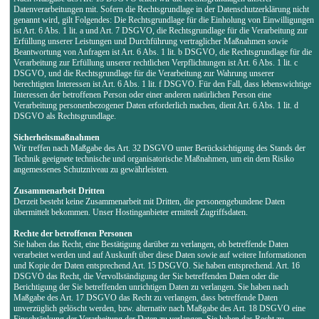
Datenverarbeitungen mit. Sofern die Rechtsgrundlage in der Datenschutzerklärung nicht
genannt wird, gilt Folgendes: Die Rechtsgrundlage für die Einholung von Einwilligungen
ist Art. 6 Abs. 1 lit. a und Art. 7 DSGVO, die Rechtsgrundlage für die Verarbeitung zur
Erfüllung unserer Leistungen und Durchführung vertraglicher Maßnahmen sowie
Beantwortung von Anfragen ist Art. 6 Abs. 1 lit. b DSGVO, die Rechtsgrundlage für die
Verarbeitung zur Erfüllung unserer rechtlichen Verpflichtungen ist Art. 6 Abs. 1 lit. c
DSGVO, und die Rechtsgrundlage für die Verarbeitung zur Wahrung unserer
berechtigten Interessen ist Art. 6 Abs. 1 lit. f DSGVO. Für den Fall, dass lebenswichtige
Interessen der betroffenen Person oder einer anderen natürlichen Person eine
Verarbeitung personenbezogener Daten erforderlich machen, dient Art. 6 Abs. 1 lit. d
DSGVO als Rechtsgrundlage.
Sicherheitsmaßnahmen
Wir treffen nach Maßgabe des Art. 32 DSGVO unter Berücksichtigung des Stands der
Technik geeignete technische und organisatorische Maßnahmen, um ein dem Risiko
angemessenes Schutzniveau zu gewährleisten.
Zusammenarbeit Dritten
Derzeit besteht keine Zusammenarbeit mit Dritten, die personengebundene Daten
übermittelt bekommen. Unser Hostinganbieter ermittelt Zugriffsdaten.
Rechte der betroffenen Personen
Sie haben das Recht, eine Bestätigung darüber zu verlangen, ob betreffende Daten
verarbeitet werden und auf Auskunft über diese Daten sowie auf weitere Informationen
und Kopie der Daten entsprechend Art. 15 DSGVO. Sie haben entsprechend. Art. 16
DSGVO das Recht, die Vervollständigung der Sie betreffenden Daten oder die
Berichtigung der Sie betreffenden unrichtigen Daten zu verlangen. Sie haben nach
Maßgabe des Art. 17 DSGVO das Recht zu verlangen, dass betreffende Daten
unverzüglich gelöscht werden, bzw. alternativ nach Maßgabe des Art. 18 DSGVO eine
Einschränkung der Verarbeitung der Daten zu verlangen. Sie haben das Recht zu