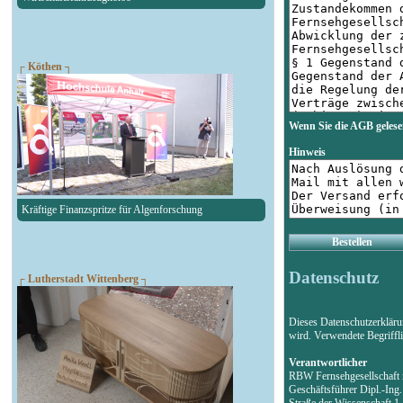
┌ Köthen ┐
Wenn Sie die AGB gelese
Hinweis
Kräftige Finanzspritze für Algenforschung
Bestellen
Datenschutz
┌ Lutherstadt Wittenberg ┐
Dieses Datenschutzerklär
wird. Verwendete Begriff
Verantwortlicher
RBW Fernsehgesellschaf
Geschäftsführer Dipl.-Ing
Straße der Wissenschaft 1