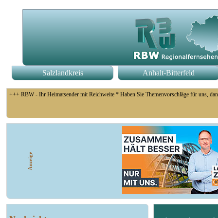
Salzlandkreis
Anhalt-Bitterfeld
+++ RBW - Ihr Heimatsender mit Reichweite * Haben Sie Themenvorschläge für uns, dan
+++ Coswig: Die Elfähre Coswig hat wegen des geringen Wasserstands der Elbe den Betri
Anzeige