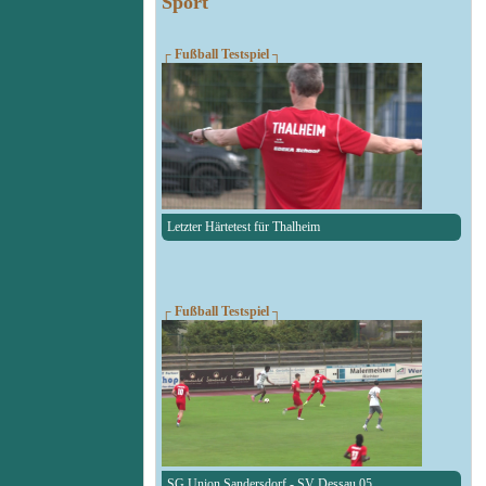
Sport
┌ Fußball Testspiel ┐
Letzter Härtetest für Thalheim
┌ Fußball Testspiel ┐
SG Union Sandersdorf - SV Dessau 05