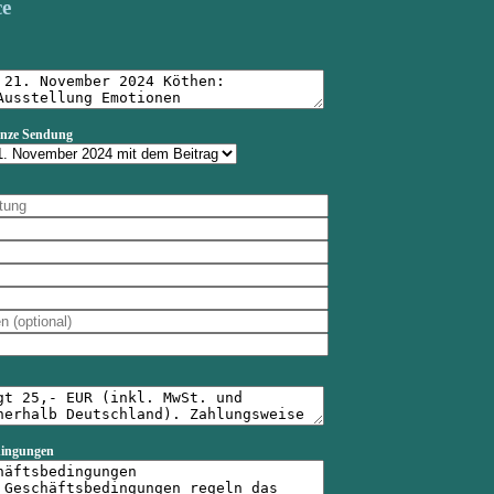
ce
anze Sendung
dingungen