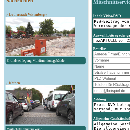
Nachrichten
Mitschnittservi
┌ Lutherstadt Wittenberg ┐
Inhalt Video-DVD
Auswahl Beitrag oder g
Besteller
Grundsteinlegung Multifunktionsgebäude
┌ Köthen ┐
Zahlung
Allgemeine Geschäftsbe
Wirtschaftsfahrzeugkorso