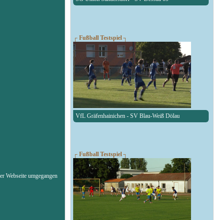
┌ Fußball Testspiel ┐
VfL Gräfenhainichen - SV Blau-Weiß Dölau
┌ Fußball Testspiel ┐
erer Webseite umgegangen