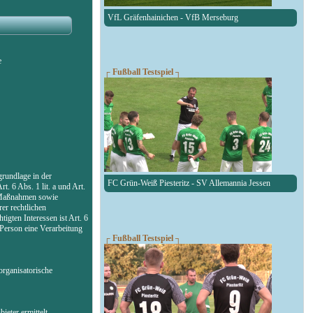
VfL Gräfenhainichen - VfB Merseburg
e
┌ Fußball Testspiel ┐
rundlage in der
FC Grün-Weiß Piesteritz - SV Allemannia Jessen
. 6 Abs. 1 lit. a und Art.
r Maßnahmen sowie
er rechtlichen
igten Interessen ist Art. 6
 Person eine Verarbeitung
┌ Fußball Testspiel ┐
organisatorische
eter ermittelt