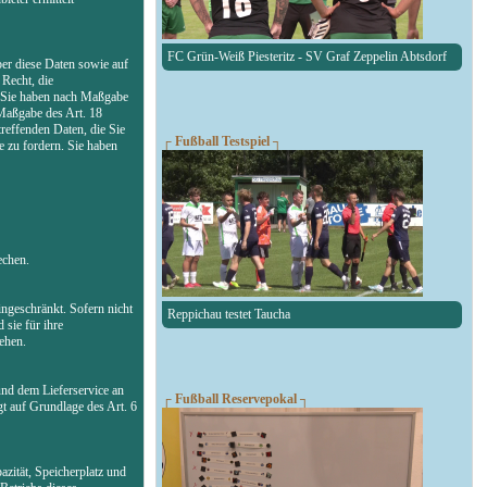
FC Grün-Weiß Piesteritz - SV Graf Zeppelin Abtsdorf
ber diese Daten sowie auf
Recht, die
n. Sie haben nach Maßgabe
 Maßgabe des Art. 18
reffenden Daten, die Sie
┌ Fußball Testspiel ┐
 zu fordern. Sie haben
echen.
ngeschränkt. Sofern nicht
Reppichau testet Taucha
 sie für ihre
ehen.
und dem Lieferservice an
┌ Fußball Reservepokal ┐
gt auf Grundlage des Art. 6
zität, Speicherplatz und