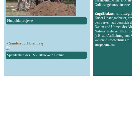
Datenbankdienste, E-Mail-
Onlineangebotes einsetzen
Zugriffsdaten und Logfi
Unser Hostinganbieter, erh
Flutpolderprojekte
den Server, auf dem sich d
Datum und Uhrzeit des Abr
Nutzers, Referrer URL (di
(z.B. zur Aufklärung von 
weitere Aufbewahrung zu B
┌ Sandersdorf-Brehna ┐
ausgenommen.
Spendenlauf des TSV Blau-Weiß Brehna
┌ Landsberg ┐
90. Geburtstag Felsenbad
┌ Köthen ┐
Autokorso in der Bachstadt