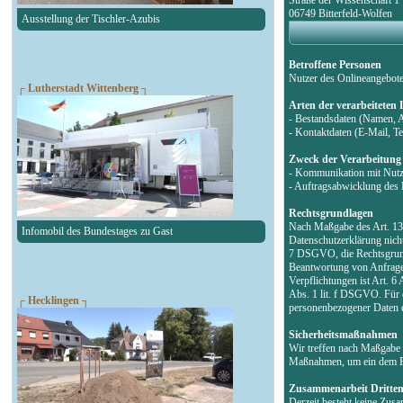
06749 Bitterfeld-Wolfen
Ausstellung der Tischler-Azubis
Betroffene Personen
Nutzer des Onlineangebot
┌ Lutherstadt Wittenberg ┐
Arten der verarbeiteten
- Bestandsdaten (Namen, 
- Kontaktdaten (E-Mail, 
Zweck der Verarbeitung
- Kommunikation mit Nut
- Auftragsabwicklung des 
Rechtsgrundlagen
Nach Maßgabe des Art. 13 
Infomobil des Bundestages zu Gast
Datenschutzerklärung nicht
7 DSGVO, die Rechtsgrund
Beantwortung von Anfragen 
Verpflichtungen ist Art. 6
Abs. 1 lit. f DSGVO. Für d
┌ Hecklingen ┐
personenbezogener Daten e
Sicherheitsmaßnahmen
Wir treffen nach Maßgabe 
Maßnahmen, um ein dem Ri
Zusammenarbeit Dritte
Derzeit besteht keine Zus