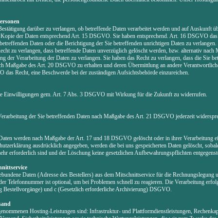
Personen
Bestätigung darüber zu verlangen, ob betreffende Daten verarbeitet werden und auf Auskunft ü
d Kopie der Daten entsprechend Art. 15 DSGVO. Sie haben entsprechend. Art. 16 DSGVO das 
 betreffenden Daten oder die Berichtigung der Sie betreffenden unrichtigen Daten zu verlange
ht zu verlangen, dass betreffende Daten unverzüglich gelöscht werden, bzw. alternativ nach
der Verarbeitung der Daten zu verlangen. Sie haben das Recht zu verlangen, dass die Sie bet
nach Maßgabe des Art. 20 DSGVO zu erhalten und deren Übermittlung an andere Verantwortliche
 das Recht, eine Beschwerde bei der zuständigen Aufsichtsbehörde einzureichen.
ilte Einwilligungen gem. Art. 7 Abs. 3 DSGVO mit Wirkung für die Zukunft zu widerrufen.
Verarbeitung der Sie betreffenden Daten nach Maßgabe des Art. 21 DSGVO jederzeit widerspr
 Daten werden nach Maßgabe der Art. 17 und 18 DSGVO gelöscht oder in ihrer Verarbeitung ei
utzerklärung ausdrücklich angegeben, werden die bei uns gespeicherten Daten gelöscht, sobald
r erforderlich sind und der Löschung keine gesetzlichen Aufbewahrungspflichten entgegenst
nittservice
ebundene Daten (Adresse des Bestellers) aus dem Mitschnittservice für die Rechnungslegung 
der Telefonnummer ist optional, um bei Problemen schnell zu reagieren. Die Verarbeitung erfol
ng Bestellvorgänge) und c (Gesetzlich erforderliche Archivierung) DSGVO.
sand
enommenen Hosting-Leistungen sind: Infrastruktur- und Plattformdienstleistungen, Rechenkapa