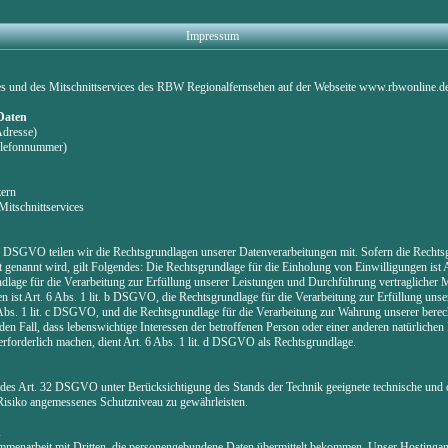
Impressum
es und des Mitschnittservices des RBW Regionalfernsehen auf der Webseite www.rbwonline.d
 Daten
Adresse)
Telefonnummer)
zern
Mitschnittservices
DSGVO teilen wir die Rechtsgrundlagen unserer Datenverarbeitungen mit. Sofern die Rechtsg
 genannt wird, gilt Folgendes: Die Rechtsgrundlage für die Einholung von Einwilligungen ist Art
lage für die Verarbeitung zur Erfüllung unserer Leistungen und Durchführung vertragliche
ist Art. 6 Abs. 1 lit. b DSGVO, die Rechtsgrundlage für die Verarbeitung zur Erfüllung unser
 Abs. 1 lit. c DSGVO, und die Rechtsgrundlage für die Verarbeitung zur Wahrung unserer berecht
en Fall, dass lebenswichtige Interessen der betroffenen Person oder einer anderen natürlichen
rforderlich machen, dient Art. 6 Abs. 1 lit. d DSGVO als Rechtsgrundlage.
des Art. 32 DSGVO unter Berücksichtigung des Stands der Technik geeignete technische und 
siko angemessenes Schutzniveau zu gewährleisten.
n
ammenarbeit mit Dritten, die personengebundene Daten übermittelt bekommen. Unser Hostinganbi