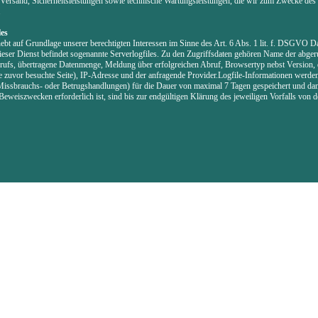
Versand, Sicherheitsleistungen sowie technische Wartungsleistungen, die wir zum Zwecke des 
.
les
ebt auf Grundlage unserer berechtigten Interessen im Sinne des Art. 6 Abs. 1 lit. f. DSGVO Da
ieser Dienst befindet sogenannte Serverlogfiles. Zu den Zugriffsdaten gehören Name der abger
ufs, übertragene Datenmenge, Meldung über erfolgreichen Abruf, Browsertyp nebst Version, 
e zuvor besuchte Seite), IP-Adresse und der anfragende Provider.Logfile-Informationen werde
Missbrauchs- oder Betrugshandlungen) für die Dauer von maximal 7 Tagen gespeichert und dan
eweiszwecken erforderlich ist, sind bis zur endgültigen Klärung des jeweiligen Vorfalls von 