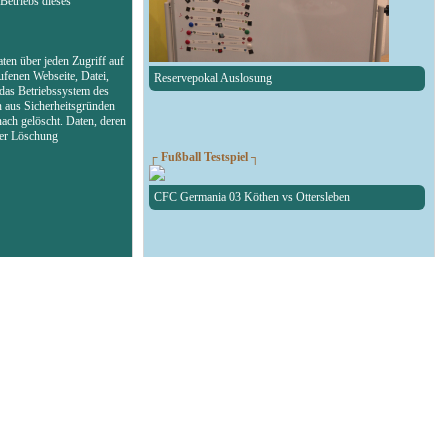
Betriebs dieses
ten über jeden Zugriff auf
ufenen Webseite, Datei,
Reservepokal Auslosung
das Betriebssystem des
n aus Sicherheitsgründen
ach gelöscht. Daten, deren
der Löschung
┌ Fußball Testspiel ┐
CFC Germania 03 Köthen vs Ottersleben
┌ RAN1-RBW-Kreispokal ┐
Auslosung des RAN1-RBW-Kreispokal
┌ Fußball Testspiel ┐
SG Union Sandersdorf - RedBull Leipzig U19