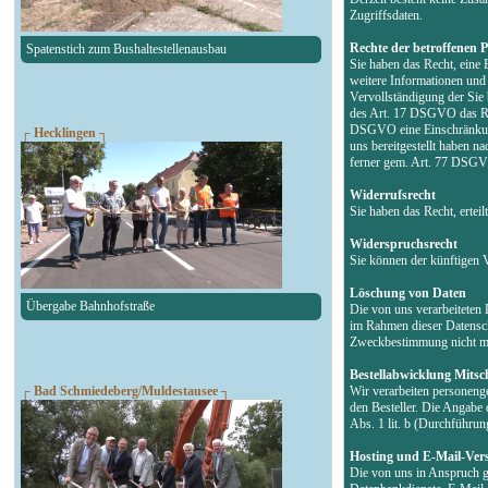
Zugriffsdaten.
Rechte der betroffenen 
Spatenstich zum Bushaltestellenausbau
Sie haben das Recht, eine 
weitere Informationen un
Vervollständigung der Sie
des Art. 17 DSGVO das Rec
DSGVO eine Einschränkung 
┌ Hecklingen ┐
uns bereitgestellt haben 
ferner gem. Art. 77 DSGVO
Widerrufsrecht
Sie haben das Recht, erte
Widerspruchsrecht
Sie können der künftigen 
Löschung von Daten
Übergabe Bahnhofstraße
Die von uns verarbeiteten
im Rahmen dieser Datensch
Zweckbestimmung nicht meh
Bestellabwicklung Mitsch
┌ Bad Schmiedeberg/Muldestausee ┐
Wir verarbeiten personeng
den Besteller. Die Angabe 
Abs. 1 lit. b (Durchführu
Hosting und E-Mail-Ver
Die von uns in Anspruch g