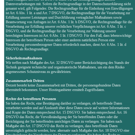
Datenverarbeitungen mit. Sofern die Rechtsgrundlage in der Datenschutzerklärung nicht
genannt wird, gilt Folgendes: Die Rechtsgrundlage für die Einholung von Einwilligungen
ist Art. 6 Abs. 1 lit. a und Art. 7 DSGVO, die Rechtsgrundlage für die Verarbeitung zur
Erfüllung unserer Leistungen und Durchführung vertraglicher Maßnahmen sowie
Beantwortung von Anfragen ist Art. 6 Abs. 1 lit. b DSGVO, die Rechtsgrundlage für die
Verarbeitung zur Erfüllung unserer rechtlichen Verpflichtungen ist Art. 6 Abs. 1 lit. c
DSGVO, und die Rechtsgrundlage für die Verarbeitung zur Wahrung unserer
berechtigten Interessen ist Art. 6 Abs. 1 lit. f DSGVO. Für den Fall, dass lebenswichtige
Interessen der betroffenen Person oder einer anderen natürlichen Person eine
Verarbeitung personenbezogener Daten erforderlich machen, dient Art. 6 Abs. 1 lit. d
DSGVO als Rechtsgrundlage.
Sicherheitsmaßnahmen
Wir treffen nach Maßgabe des Art. 32 DSGVO unter Berücksichtigung des Stands der
Technik geeignete technische und organisatorische Maßnahmen, um ein dem Risiko
angemessenes Schutzniveau zu gewährleisten.
Zusammenarbeit Dritten
Derzeit besteht keine Zusammenarbeit mit Dritten, die personengebundene Daten
übermittelt bekommen. Unser Hostinganbieter ermittelt Zugriffsdaten.
Rechte der betroffenen Personen
Sie haben das Recht, eine Bestätigung darüber zu verlangen, ob betreffende Daten
verarbeitet werden und auf Auskunft über diese Daten sowie auf weitere Informationen
und Kopie der Daten entsprechend Art. 15 DSGVO. Sie haben entsprechend. Art. 16
DSGVO das Recht, die Vervollständigung der Sie betreffenden Daten oder die
Berichtigung der Sie betreffenden unrichtigen Daten zu verlangen. Sie haben nach
Maßgabe des Art. 17 DSGVO das Recht zu verlangen, dass betreffende Daten
unverzüglich gelöscht werden, bzw. alternativ nach Maßgabe des Art. 18 DSGVO eine
Einschränkung der Verarbeitung der Daten zu verlangen. Sie haben das Recht zu