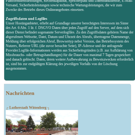
Plattformdienstleistungen, Rechenkapazität, Speicherplatz und Datenbankdienste, E-Mail-
Versand, Sicherheitsleistungen sowie technische Wartungsleistungen, die wir zum
Zwecke des Betriebs dieses Onlineangebotes einsetzen.
Zugriffsdaten und Logfiles
Unser Hostinganbieter, erhebt auf Grundlage unserer berechtigten Interessen im Sinne
des Art. 6 Abs. 1 lit. f. DSGVO Daten über jeden Zugriff auf den Server, auf dem sich
dieser Dienst befindet sogenannte Serverlogfiles. Zu den Zugriffsdaten gehören Name der
abgerufenen Webseite, Datei, Datum und Uhrzeit des Abrufs, übertragene Datenmenge,
Meldung über erfolgreichen Abruf, Browsertyp nebst Version, das Betriebssystem des
Nutzers, Referrer URL (die zuvor besuchte Seite), IP-Adresse und der anfragende
Provider.Logfile-Informationen werden aus Sicherheitsgründen (z.B. zur Aufklärung von
Missbrauchs- oder Betrugshandlungen) für die Dauer von maximal 7 Tagen gespeichert
und danach gelöscht. Daten, deren weitere Aufbewahrung zu Beweiszwecken erforderlich
ist, sind bis zur endgültigen Klärung des jeweiligen Vorfalls von der Löschung
ausgenommen.
Nachrichten
┌ Lutherstadt Wittenberg ┐