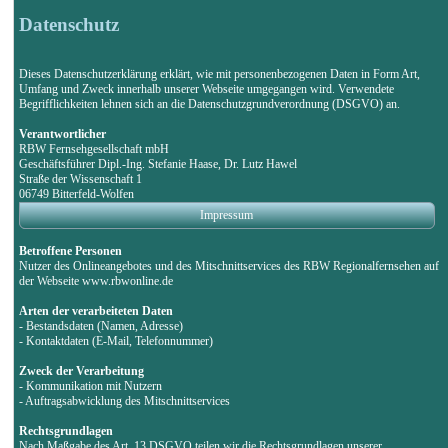
Datenschutz
Dieses Datenschutzerklärung erklärt, wie mit personenbezogenen Daten in Form Art,
Umfang und Zweck innerhalb unserer Webseite umgegangen wird. Verwendete
Begrifflichkeiten lehnen sich an die Datenschutzgrundverordnung (DSGVO) an.
Verantwortlicher
RBW Fernsehgesellschaft mbH
Geschäftsführer Dipl.-Ing. Stefanie Haase, Dr. Lutz Hawel
Straße der Wissenschaft 1
06749 Bitterfeld-Wolfen
Impressum
Betroffene Personen
Nutzer des Onlineangebotes und des Mitschnittservices des RBW Regionalfernsehen auf
der Webseite www.rbwonline.de
Arten der verarbeiteten Daten
- Bestandsdaten (Namen, Adresse)
- Kontaktdaten (E-Mail, Telefonnummer)
Zweck der Verarbeitung
- Kommunikation mit Nutzern
- Auftragsabwicklung des Mitschnittservices
Rechtsgrundlagen
Nach Maßgabe des Art. 13 DSGVO teilen wir die Rechtsgrundlagen unserer