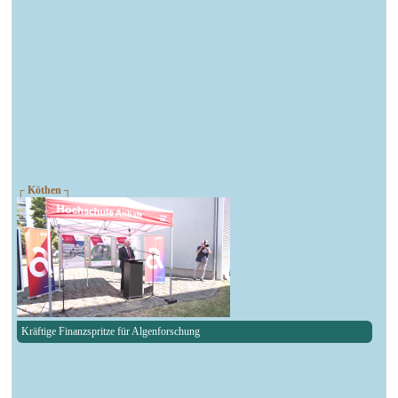
┌ Köthen ┐
Kräftige Finanzspritze für Algenforschung