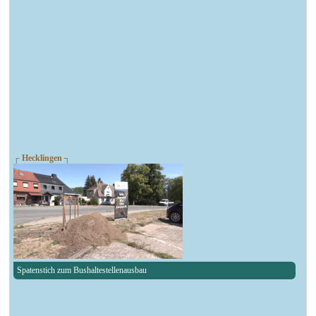
┌ Hecklingen ┐
Spatenstich zum Bushaltestellenausbau