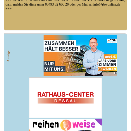
+++ RBW - Ihr Heimatsender mit Reichweite * Haben Sie Themenvorschläge für uns,
dann melden Sie diese unter 03493 82 660 20 oder per Mail an info@rbwonline.de
+++
+++ Coswig: Die Elfähre Coswig hat wegen des geringen Wasserstands der Elbe den
Betrieb eingestellt +++
Anzeige