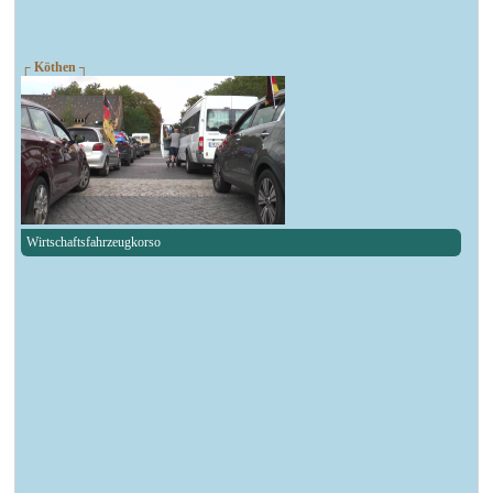
┌ Köthen ┐
Wirtschaftsfahrzeugkorso