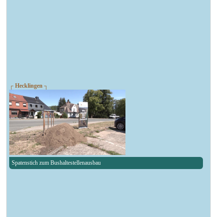
┌ Hecklingen ┐
Spatenstich zum Bushaltestellenausbau