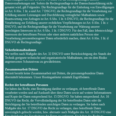
Datenverarbeitungen mit. Sofern die Rechtsgrundlage in der Datenschutzerklärung nicht
genannt wird, gilt Folgendes: Die Rechtsgrundlage für die Einholung von Einwilligungen
ist Art. 6 Abs. 1 lit. a und Art. 7 DSGVO, die Rechtsgrundlage für die Verarbeitung zur
Erfüllung unserer Leistungen und Durchführung vertraglicher Maßnahmen sowie
Beantwortung von Anfragen ist Art. 6 Abs. 1 lit. b DSGVO, die Rechtsgrundlage für die
Verarbeitung zur Erfüllung unserer rechtlichen Verpflichtungen ist Art. 6 Abs. 1 lit. c
DSGVO, und die Rechtsgrundlage für die Verarbeitung zur Wahrung unserer
berechtigten Interessen ist Art. 6 Abs. 1 lit. f DSGVO. Für den Fall, dass lebenswichtige
Interessen der betroffenen Person oder einer anderen natürlichen Person eine
Verarbeitung personenbezogener Daten erforderlich machen, dient Art. 6 Abs. 1 lit. d
DSGVO als Rechtsgrundlage.
Sicherheitsmaßnahmen
Wir treffen nach Maßgabe des Art. 32 DSGVO unter Berücksichtigung des Stands der
Technik geeignete technische und organisatorische Maßnahmen, um ein dem Risiko
angemessenes Schutzniveau zu gewährleisten.
Zusammenarbeit Dritten
Derzeit besteht keine Zusammenarbeit mit Dritten, die personengebundene Daten
übermittelt bekommen. Unser Hostinganbieter ermittelt Zugriffsdaten.
Rechte der betroffenen Personen
Sie haben das Recht, eine Bestätigung darüber zu verlangen, ob betreffende Daten
verarbeitet werden und auf Auskunft über diese Daten sowie auf weitere Informationen
und Kopie der Daten entsprechend Art. 15 DSGVO. Sie haben entsprechend. Art. 16
DSGVO das Recht, die Vervollständigung der Sie betreffenden Daten oder die
Berichtigung der Sie betreffenden unrichtigen Daten zu verlangen. Sie haben nach
Maßgabe des Art. 17 DSGVO das Recht zu verlangen, dass betreffende Daten
unverzüglich gelöscht werden, bzw. alternativ nach Maßgabe des Art. 18 DSGVO eine
Einschränkung der Verarbeitung der Daten zu verlangen. Sie haben das Recht zu