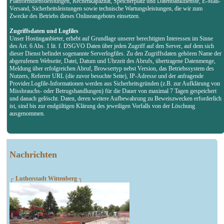
Plattformdienstleistungen, Rechenkapazität, Speicherplatz und Datenbankdienste, E-Mail-
Versand, Sicherheitsleistungen sowie technische Wartungsleistungen, die wir zum
Zwecke des Betriebs dieses Onlineangebotes einsetzen.
Zugriffsdaten und Logfiles
Unser Hostinganbieter, erhebt auf Grundlage unserer berechtigten Interessen im Sinne
des Art. 6 Abs. 1 lit. f. DSGVO Daten über jeden Zugriff auf den Server, auf dem sich
dieser Dienst befindet sogenannte Serverlogfiles. Zu den Zugriffsdaten gehören Name der
abgerufenen Webseite, Datei, Datum und Uhrzeit des Abrufs, übertragene Datenmenge,
Meldung über erfolgreichen Abruf, Browsertyp nebst Version, das Betriebssystem des
Nutzers, Referrer URL (die zuvor besuchte Seite), IP-Adresse und der anfragende
Provider.Logfile-Informationen werden aus Sicherheitsgründen (z.B. zur Aufklärung von
Missbrauchs- oder Betrugshandlungen) für die Dauer von maximal 7 Tagen gespeichert
und danach gelöscht. Daten, deren weitere Aufbewahrung zu Beweiszwecken erforderlich
ist, sind bis zur endgültigen Klärung des jeweiligen Vorfalls von der Löschung
ausgenommen.
Nachrichten
┌ Lutherstadt Wittenberg ┐