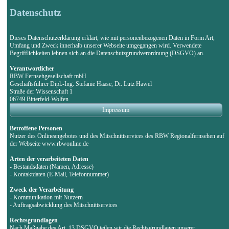
Datenschutz
Dieses Datenschutzerklärung erklärt, wie mit personenbezogenen Daten in Form Art,
Umfang und Zweck innerhalb unserer Webseite umgegangen wird. Verwendete
Begrifflichkeiten lehnen sich an die Datenschutzgrundverordnung (DSGVO) an.
Verantwortlicher
RBW Fernsehgesellschaft mbH
Geschäftsführer Dipl.-Ing. Stefanie Haase, Dr. Lutz Hawel
Straße der Wissenschaft 1
06749 Bitterfeld-Wolfen
Impressum
Betroffene Personen
Nutzer des Onlineangebotes und des Mitschnittservices des RBW Regionalfernsehen auf
der Webseite www.rbwonline.de
Arten der verarbeiteten Daten
- Bestandsdaten (Namen, Adresse)
- Kontaktdaten (E-Mail, Telefonnummer)
Zweck der Verarbeitung
- Kommunikation mit Nutzern
- Auftragsabwicklung des Mitschnittservices
Rechtsgrundlagen
Nach Maßgabe des Art. 13 DSGVO teilen wir die Rechtsgrundlagen unserer