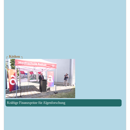
┌ Köthen ┐
Kräftige Finanzspritze für Algenforschung