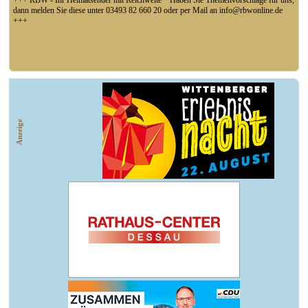
+++ RBW - Ihr Heimatsender mit Reichweite * Haben Sie Themenvorschläge für uns,
dann melden Sie diese unter 03493 82 660 20 oder per Mail an info@rbwonline.de
+++
+++ Fußball Oberliga Süd 1. Spieltag: SG Union Sandersdorf - VfB 1921 Krieschow,
So 14 Uhr +++
Anzeige