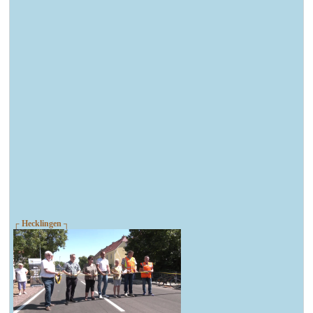
┌ Hecklingen ┐