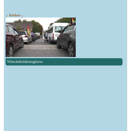
┌ Köthen ┐
Wirtschaftsfahrzeugkorso