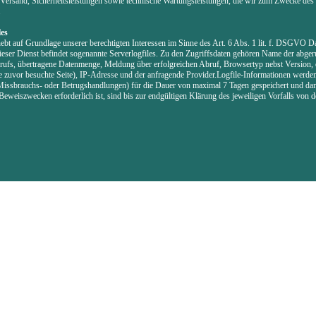
Versand, Sicherheitsleistungen sowie technische Wartungsleistungen, die wir zum Zwecke des 
.
les
ebt auf Grundlage unserer berechtigten Interessen im Sinne des Art. 6 Abs. 1 lit. f. DSGVO Da
ieser Dienst befindet sogenannte Serverlogfiles. Zu den Zugriffsdaten gehören Name der abger
ufs, übertragene Datenmenge, Meldung über erfolgreichen Abruf, Browsertyp nebst Version, 
e zuvor besuchte Seite), IP-Adresse und der anfragende Provider.Logfile-Informationen werde
Missbrauchs- oder Betrugshandlungen) für die Dauer von maximal 7 Tagen gespeichert und dan
eweiszwecken erforderlich ist, sind bis zur endgültigen Klärung des jeweiligen Vorfalls von 