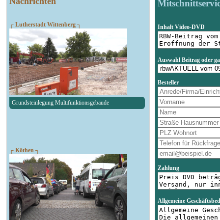
Nachrichten
Mitschnittservi
┌ Lutherstadt Wittenberg ┐
Inhalt Video-DVD
Auswahl Beitrag oder g
Besteller
Grundsteinlegung Multifunktionsgebäude
┌ Köthen ┐
Zahlung
Allgemeine Geschäftsbe