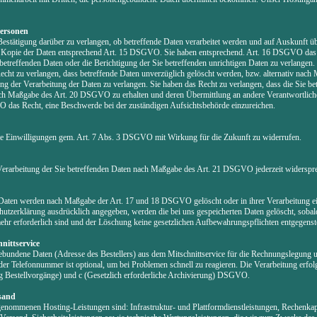
Personen
Bestätigung darüber zu verlangen, ob betreffende Daten verarbeitet werden und auf Auskunft ü
d Kopie der Daten entsprechend Art. 15 DSGVO. Sie haben entsprechend. Art. 16 DSGVO das 
 betreffenden Daten oder die Berichtigung der Sie betreffenden unrichtigen Daten zu verlange
ht zu verlangen, dass betreffende Daten unverzüglich gelöscht werden, bzw. alternativ nach
der Verarbeitung der Daten zu verlangen. Sie haben das Recht zu verlangen, dass die Sie bet
nach Maßgabe des Art. 20 DSGVO zu erhalten und deren Übermittlung an andere Verantwortliche
 das Recht, eine Beschwerde bei der zuständigen Aufsichtsbehörde einzureichen.
ilte Einwilligungen gem. Art. 7 Abs. 3 DSGVO mit Wirkung für die Zukunft zu widerrufen.
Verarbeitung der Sie betreffenden Daten nach Maßgabe des Art. 21 DSGVO jederzeit widerspr
 Daten werden nach Maßgabe der Art. 17 und 18 DSGVO gelöscht oder in ihrer Verarbeitung ei
utzerklärung ausdrücklich angegeben, werden die bei uns gespeicherten Daten gelöscht, sobald
r erforderlich sind und der Löschung keine gesetzlichen Aufbewahrungspflichten entgegenst
nittservice
ebundene Daten (Adresse des Bestellers) aus dem Mitschnittservice für die Rechnungslegung 
der Telefonnummer ist optional, um bei Problemen schnell zu reagieren. Die Verarbeitung erfol
ng Bestellvorgänge) und c (Gesetzlich erforderliche Archivierung) DSGVO.
sand
enommenen Hosting-Leistungen sind: Infrastruktur- und Plattformdienstleistungen, Rechenkapa