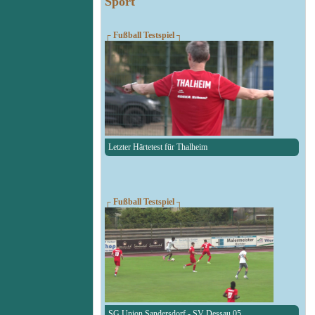
Sport
┌ Fußball Testspiel ┐
Letzter Härtetest für Thalheim
┌ Fußball Testspiel ┐
SG Union Sandersdorf - SV Dessau 05