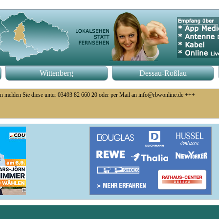
Wittenberg
Dessau-Roßlau
n melden Sie diese unter 03493 82 660 20 oder per Mail an info@rbwonline.de +++
eb eingestellt +++