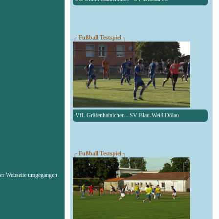
┌ Fußball Testspiel ┐
VfL Gräfenhainichen - SV Blau-Weiß Dölau
┌ Fußball Testspiel ┐
erer Webseite umgegangen