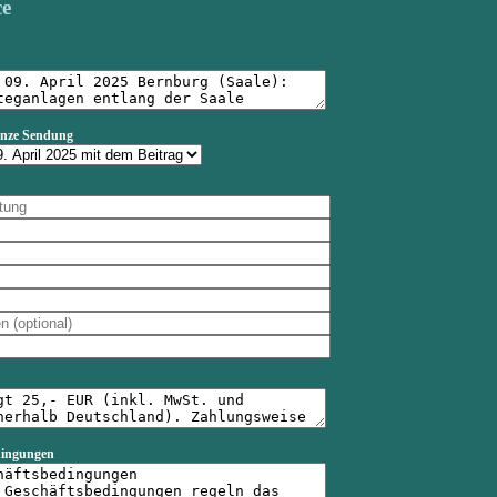
ce
anze Sendung
dingungen