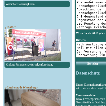
Wirtschaftsfahrzeugkorso
┌ Köthen ┐
Wenn Sie die AGB gelese
Hinweis
Bestellen
Kräftige Finanzspritze für Algenforschung
Datenschutz
Dieses Datenschutzerklär
┌ Lutherstadt Wittenberg ┐
wird. Verwendete Begriff
Verantwortlicher
RBW Fernsehgesellschaf
Geschäftsführer Dipl.-Ing
Straße der Wissenschaft 1