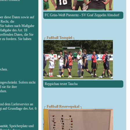
FC Grün-Weiß Piesteritz - SV Graf Zeppelin Abtsdorf
ber diese Daten sowie auf
Recht, die
n. Sie haben nach Maßgabe
 Maßgabe des Art. 18
reffenden Daten, die Sie
┌ Fußball Testspiel ┐
 zu fordern. Sie haben
echen.
ngeschränkt. Sofern nicht
Reppichau testet Taucha
 sie für ihre
ehen.
und dem Lieferservice an
┌ Fußball Reservepokal ┐
gt auf Grundlage des Art. 6
zität, Speicherplatz und