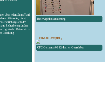
Betriebs dieses
ten über jeden Zugriff auf
ufenen Webseite, Datei,
Reservepokal Auslosung
das Betriebssystem des
n aus Sicherheitsgründen
ach gelöscht. Daten, deren
der Löschung
┌ Fußball Testspiel ┐
CFC Germania 03 Köthen vs Ottersleben
┌ RAN1-RBW-Kreispokal ┐
Auslosung des RAN1-RBW-Kreispokal
┌ Fußball Testspiel ┐
SG Union Sandersdorf - RedBull Leipzig U19