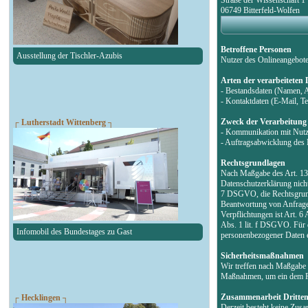
06749 Bitterfeld-Wolfen
Betroffene Personen
Ausstellung der Tischler-Azubis
Nutzer des Onlineangebot
Arten der verarbeiteten
- Bestandsdaten (Namen, 
- Kontaktdaten (E-Mail, 
Zweck der Verarbeitung
┌ Lutherstadt Wittenberg ┐
- Kommunikation mit Nut
- Auftragsabwicklung des 
Rechtsgrundlagen
Nach Maßgabe des Art. 13 
Datenschutzerklärung nicht
7 DSGVO, die Rechtsgrund
Beantwortung von Anfragen 
Verpflichtungen ist Art. 6
Abs. 1 lit. f DSGVO. Für d
Infomobil des Bundestages zu Gast
personenbezogener Daten e
Sicherheitsmaßnahmen
Wir treffen nach Maßgabe 
Maßnahmen, um ein dem Ri
Zusammenarbeit Dritte
┌ Hecklingen ┐
Derzeit besteht keine Zus