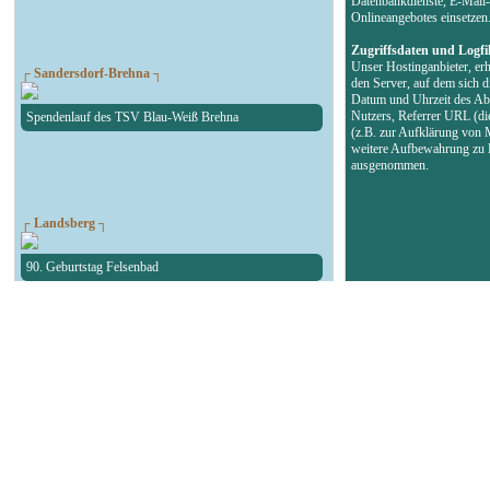
Datenbankdienste, E-Mail-
Onlineangebotes einsetzen
Zugriffsdaten und Logfi
Unser Hostinganbieter, erh
┌ Sandersdorf-Brehna ┐
den Server, auf dem sich d
Datum und Uhrzeit des Abr
Nutzers, Referrer URL (di
Spendenlauf des TSV Blau-Weiß Brehna
(z.B. zur Aufklärung von 
weitere Aufbewahrung zu B
ausgenommen.
┌ Landsberg ┐
90. Geburtstag Felsenbad
┌ Köthen ┐
Autokorso in der Bachstadt