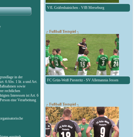
VfL Gräfenhainichen - VfB Merseburg
e
┌ Fußball Testspiel ┐
rundlage in der
FC Grün-Weiß Piesteritz - SV Allemannia Jessen
. 6 Abs. 1 lit. a und Art.
r Maßnahmen sowie
er rechtlichen
igten Interessen ist Art. 6
 Person eine Verarbeitung
┌ Fußball Testspiel ┐
organisatorische
eter ermittelt