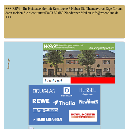
+++ RBW - Ihr Heimatsender mit Reichweite * Haben Sie Themenvorschläge für uns,
dann melden Sie diese unter 03493 82 660 20 oder per Mail an info@rbwonline.de
+++
+++ Fußball Oberliga Süd 1. Spieltag: SG Union Sandersdorf - VfB 1921 Krieschow,
So 14 Uhr +++
Anzeige