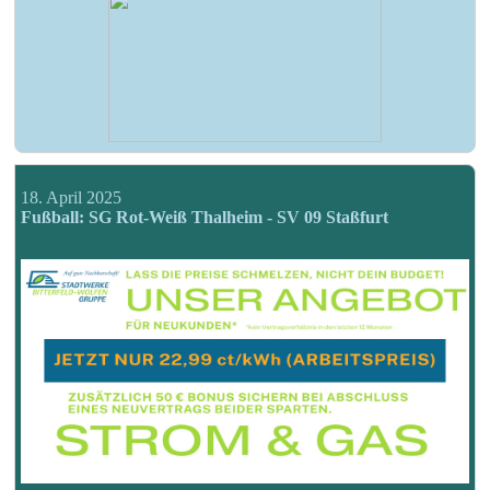
18. April 2025
Fußball: SG Rot-Weiß Thalheim - SV 09 Staßfurt