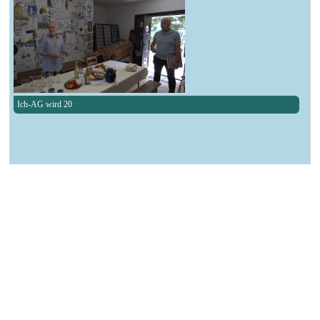
Ich-AG wird 20
┌ Lutherstadt Wittenberg ┐
Sommerfest Am Lerchenberg