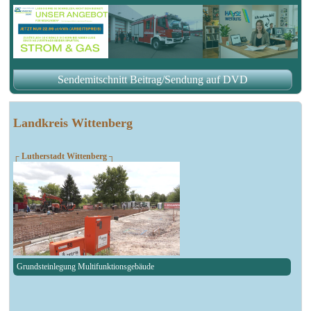
Sendemitschnitt Beitrag/Sendung auf DVD
Landkreis Wittenberg
┌ Lutherstadt Wittenberg ┐
Grundsteinlegung Multifunktionsgebäude