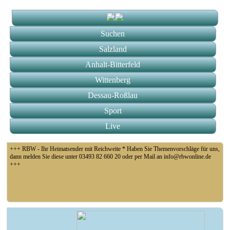
Suchen
Salzland
Anhalt-Bitterfeld
Wittenberg
Dessau-Roßlau
Sport
Live
+++ RBW - Ihr Heimatsender mit Reichweite * Haben Sie Themenvorschläge für uns,
dann melden Sie diese unter 03493 82 660 20 oder per Mail an info@rbwonline.de
+++
+++ Coswig: Die Elfähre Coswig hat wegen des geringen Wasserstands der Elbe den
Betrieb eingestellt +++