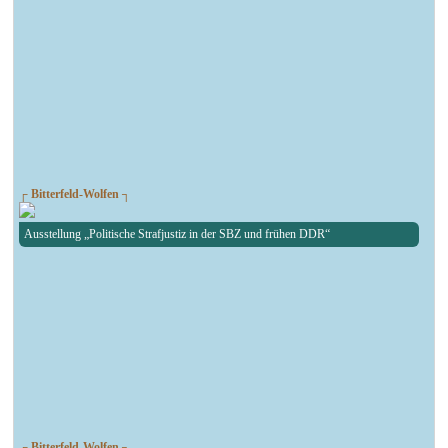
┌ Bitterfeld-Wolfen ┐
Ausstellung „Politische Strafjustiz in der SBZ und frühen DDR“
┌ Bitterfeld-Wolfen ┐