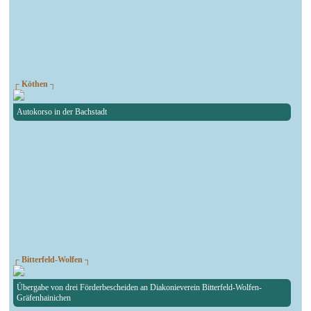
┌ Köthen ┐
Autokorso in der Bachstadt
┌ Bitterfeld-Wolfen ┐
Übergabe von drei Förderbescheiden an Diakonieverein Bitterfeld-Wolfen-
Gräfenhainichen