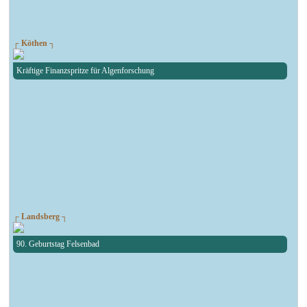
┌ Köthen ┐
Kräftige Finanzspritze für Algenforschung
┌ Landsberg ┐
90. Geburtstag Felsenbad