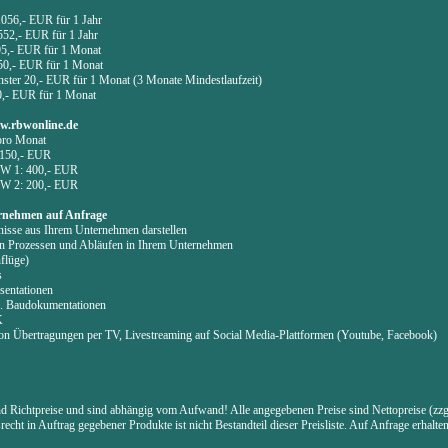
1056,- EUR für 1 Jahr
552,- EUR für 1 Jahr
 95,- EUR für 1 Monat
 50,- EUR für 1 Monat
ster 20,- EUR für 1 Monat (3 Monate Mindestlaufzeit)
00,- EUR für 1 Monat
w.rbwonline.de
pro Monat
 150,- EUR
BW 1: 400,- EUR
BW 2: 200,- EUR
ernehmen auf Anfrage
gnisse aus Ihrem Unternehmen darstellen
von Prozessen und Abläufen in Ihrem Unternehmen
flüge)
s
sentationen
p. Baudokumentationen
K
on Übertragungen per TV, Livestreaming auf Social Media-Plattformen (Youtube, Facebook)
ind Richtpreise und sind abhängig vom Aufwand! Alle angegebenen Preise sind Nettopreise (zzg
cht in Auftrag gegebener Produkte ist nicht Bestandteil dieser Preisliste. Auf Anfrage erhalte