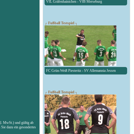
VfL Gräfenhainichen - VfB Merseburg
┌ Fußball Testspiel ┐
FC Grün-Weiß Piesteritz - SV Allemannia Jessen
┌ Fußball Testspiel ┐
l. MwSt.) und gültig ab
n Sie dazu ein gesondertes