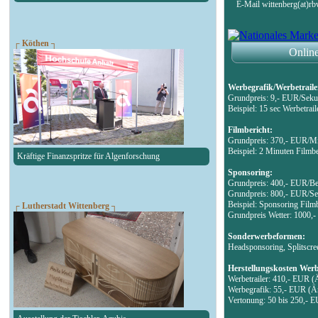
E-Mail wittenberg(at)rb
┌ Köthen ┐
Online
Werbegrafik/Werbetraile
Grundpreis: 9,- EUR/Sekun
Beispiel: 15 sec Werbetra
Filmbericht:
Grundpreis: 370,- EUR/Min
Beispiel: 2 Minuten Film
Kräftige Finanzspritze für Algenforschung
Sponsoring:
Grundpreis: 400,- EUR/Bei
Grundpreis: 800,- EUR/Se
Beispiel: Sponsoring Film
┌ Lutherstadt Wittenberg ┐
Grundpreis Wetter: 1000
Sonderwerbeformen:
Headsponsoring, Splitscree
Herstellungskosten Wer
Werbetrailer: 410,- EUR (
Werbegrafik: 55,- EUR (Än
Vertonung: 50 bis 250,- 