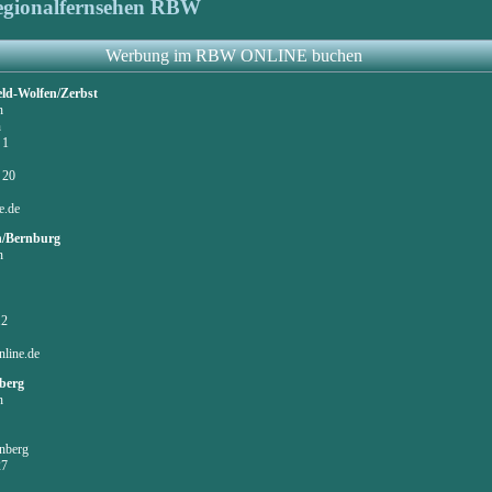
gionalfernsehen RBW
Werbung im RBW ONLINE buchen
eld-Wolfen/Zerbst
n
n
 1
n
 20
e.de
n/Bernburg
n
12
line.de
berg
n
nberg
27