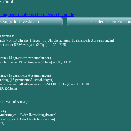
wonline.de
-Zugriffe Livestream
Ostdeutschen Funkan
r vertont:
de (von 18 Uhr des 1.Tages - 18 Uhr des 2.Tages, 15 garantierte Ausstrahlungen)
iler in einer RBW-Ausgabe (2 Tage) = 135,- EUR
ute (15 garantierte Ausstrahlungen)
bericht in einer RBW-Ausgabe (2 Tage) = 740,- EUR
trag (15 garantierte Ausstrahlungen)
ndung (15 garantierte Ausstrahlungen)
bericht eines Fußballspieles in rbwSPORT (2 Tage) = 400,- EUR
,- EUR/Monat
n u.v.a. auf Anfrage
bung:
Änderung ca. 1/3 der Herstellungskosten)
derung ca. 1/3 der Herstellungskosten)
EUR