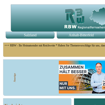
Salzland
Anhalt-Bitterfeld
+++ RBW - Ihr Heimatsender mit Reichweite * Haben Sie Themenvorschläge für uns, dan
+++ Coswig: Die Elfähre Coswig hat wegen des geringen Wasserstands der Elbe den Betri
Anzeige