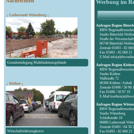
Nachrichten
Werbung im Re
┌ Lutherstadt Wittenberg ┐
Anfragen Region Bitterf
RBW Regionalfernsehe
Studio Bitterfeld-Wolfe
Straße der Wissenschaft
06749 Bitterfeld-Wolfe
Zentrale 03493 - 82 660
Fax 03493 - 82 660 21
E-Mail info(at)rbwonlin
Grundsteinlegung Multifunktionsgebäude
Anfragen Region Köthe
RBW Regionalfernsehe
Studio Köthen
Wallstraße 72
06366 Köthen / Anhalt
┌ Köthen ┐
Zentrale 03496 / 50 96 
Fax 03496 / 50 97 19
E-Mail koethen(at)rbwon
Anfragen Region Witten
RBW Regionalfernsehe
Studio Wittenberg
Schloßstraße 10
06886 Lutherstadt Witte
Zentrale 03491 / 64 50 
Wirtschaftsfahrzeugkorso
Fax 03493 - 82 660 21