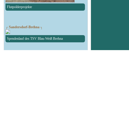
Flutpolderprojekte
┌ Sandersdorf-Brehna ┐
Spendenlauf des TSV Blau-Weiß Brehna
┌ Landsberg ┐
90. Geburtstag Felsenbad
┌ Köthen ┐
Autokorso in der Bachstadt
┌ Bitterfeld-Wolfen ┐