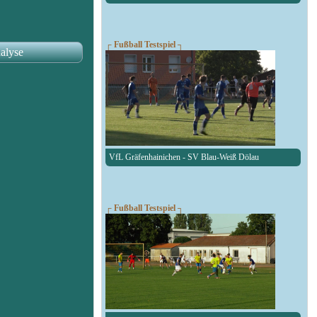
┌ Fußball Testspiel ┐
alyse
VfL Gräfenhainichen - SV Blau-Weiß Dölau
┌ Fußball Testspiel ┐