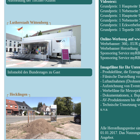
Ausstellung der Tischler-Azubis
Videotext:
Grundpreis: 1 Hauptseite 
Grundpreis: 1 Nebenseite 
Grundpreis: 1 Hauptseite
Grundpreis: 1 Nebenseite
┌ Lutherstadt Wittenberg ┐
Grundpreis: 1 Eckwerbefen
Grundpreis: 1 Topzeile 1
Online-Werbung auf ww
Werbebanner: 360,- EUR 
Werbebanner Herstellung:
Sponsoring Service myR
Sponsoring Service myR
Imagefilme für Ihr Unt
- Produktfilme, die Erzeu
Infomobil des Bundestages zu Gast
- Filmische Darstellung 
- Luftaufnahmen (Drohnen
- Aufzeichnung von Event
- Werbefilme für Messeprä
┌ Hecklingen ┐
- Dokumentationen, z. Bs
- AV-Produktionnen bis 4
- Technische Umsetzung v
u.v.a.
Alle Herstellungspreise s
01.01.2017. Das Nutzungsre
Angebot.