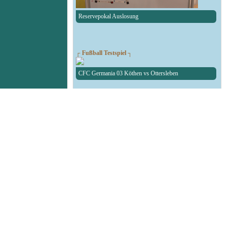
Reservepokal Auslosung
┌ Fußball Testspiel ┐
CFC Germania 03 Köthen vs Ottersleben
┌ RAN1-RBW-Kreispokal ┐
Auslosung des RAN1-RBW-Kreispokal
┌ Fußball Testspiel ┐
SG Union Sandersdorf - RedBull Leipzig U19
┌ Volleyball 1. Bundesliga ┐