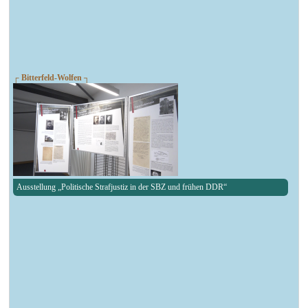
┌ Bitterfeld-Wolfen ┐
Ausstellung „Politische Strafjustiz in der SBZ und frühen DDR“