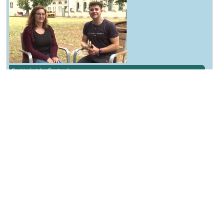
Susi ist bei der Castingshow
┌ Bitterfeld-Wolfen ┐