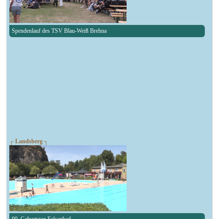
Spendenlauf des TSV Blau-Weiß Brehna
┌ Landsberg ┐
90. Geburtstag Felsenbad