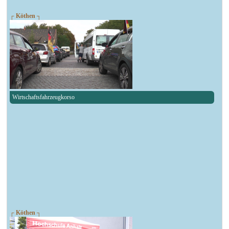
┌ Köthen ┐
Wirtschaftsfahrzeugkorso
┌ Köthen ┐