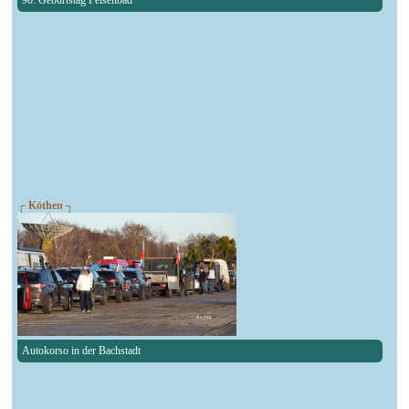
┌ Köthen ┐
Autokorso in der Bachstadt