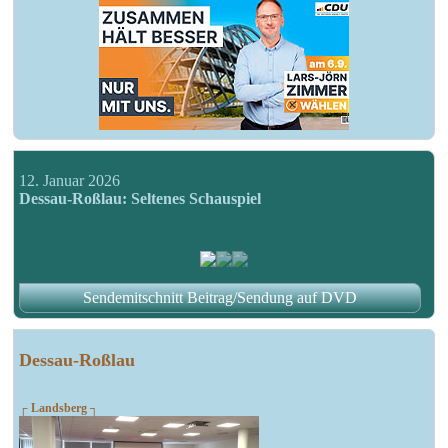
12. Januar 2026
Dessau-Roßlau: Seltenes Schauspiel
Sendemitschnitt Beitrag/Sendung auf DVD
Dessau-Roßlau
┌ Landsberg ┐