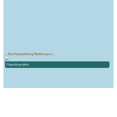
┌ Bad Schmiedeberg/Muldestausee ┐
Flutpolderprojekte