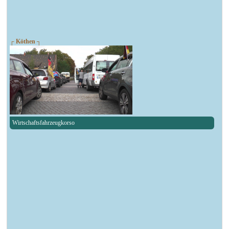
┌ Köthen ┐
Wirtschaftsfahrzeugkorso