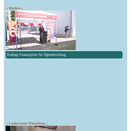
┌ Köthen ┐
Kräftige Finanzspritze für Algenforschung
┌ Lutherstadt Wittenberg ┐