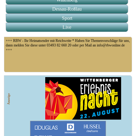
Dessau-Roßlau
Sport
Live
+++ RBW - Ihr Heimatsender mit Reichweite * Haben Sie Themenvorschläge für uns,
dann melden Sie diese unter 03493 82 660 20 oder per Mail an info@rbwonline.de
+++
+++ Fußball Oberliga Süd 1. Spieltag: SG Union Sandersdorf - VfB 1921 Krieschow,
So 14 Uhr +++
Anzeige