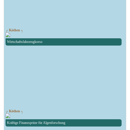
┌ Köthen ┐
Wirtschaftsfahrzeugkorso
┌ Köthen ┐
Kräftige Finanzspritze für Algenforschung