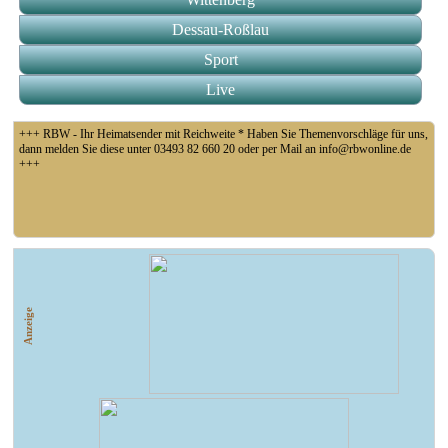
Dessau-Roßlau
Sport
Live
+++ RBW - Ihr Heimatsender mit Reichweite * Haben Sie Themenvorschläge für uns,
dann melden Sie diese unter 03493 82 660 20 oder per Mail an info@rbwonline.de
+++
+++ Fußball Oberliga Süd 1. Spieltag: SG Union Sandersdorf - VfB 1921 Krieschow,
So 14 Uhr +++
Anzeige