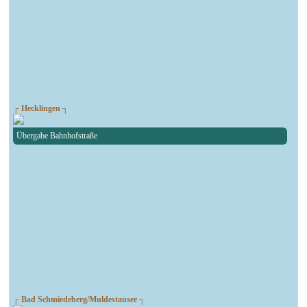
┌ Hecklingen ┐
Übergabe Bahnhofstraße
┌ Bad Schmiedeberg/Muldestausee ┐