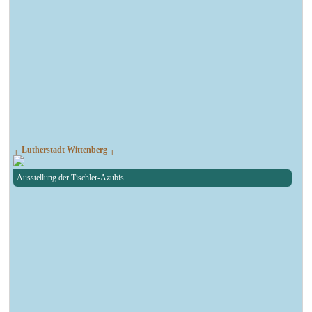
┌ Lutherstadt Wittenberg ┐
Ausstellung der Tischler-Azubis