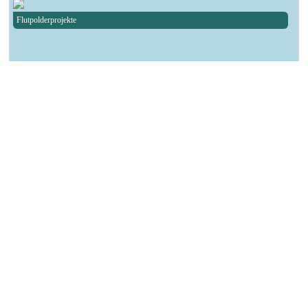
Flutpolderprojekte
┌ Sandersdorf-Brehna ┐
Spendenlauf des TSV Blau-Weiß Brehna