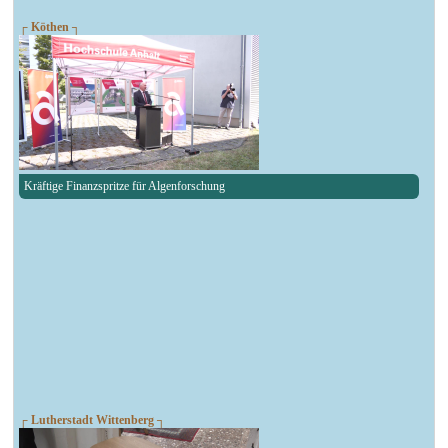
┌ Köthen ┐
Kräftige Finanzspritze für Algenforschung
┌ Lutherstadt Wittenberg ┐