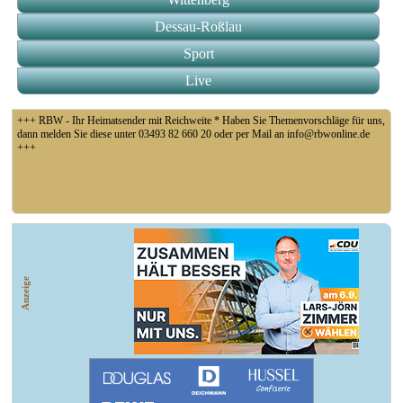
Dessau-Roßlau
Sport
Live
+++ RBW - Ihr Heimatsender mit Reichweite * Haben Sie Themenvorschläge für uns,
dann melden Sie diese unter 03493 82 660 20 oder per Mail an info@rbwonline.de
+++
+++ Coswig: Die Elfähre Coswig hat wegen des geringen Wasserstands der Elbe den
Betrieb eingestellt +++
Anzeige