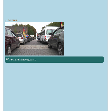
┌ Köthen ┐
Wirtschaftsfahrzeugkorso