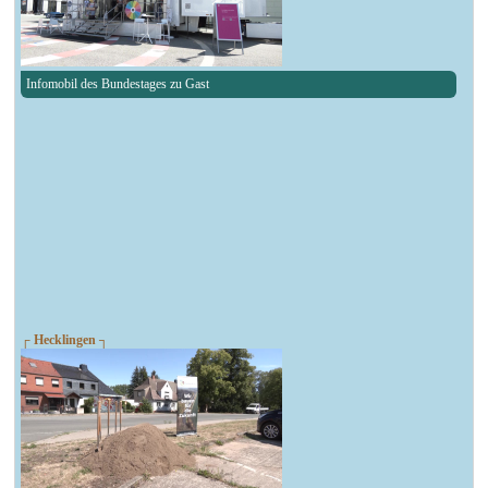
Infomobil des Bundestages zu Gast
┌ Hecklingen ┐