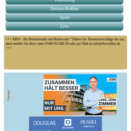
Dessau-Roßlau
Sport
Live
+++ RBW - Ihr Heimatsender mit Reichweite * Haben Sie Themenvorschläge für uns,
dann melden Sie diese unter 03493 82 660 20 oder per Mail an info@rbwonline.de
+++
+++ Coswig: Die Elfähre Coswig hat wegen des geringen Wasserstands der Elbe den
Betrieb eingestellt +++
Anzeige