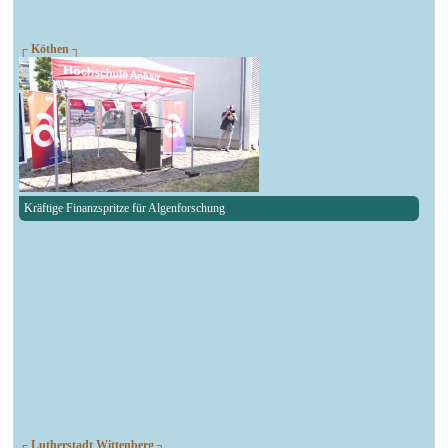
┌ Köthen ┐
Kräftige Finanzspritze für Algenforschung
┌ Lutherstadt Wittenberg ┐