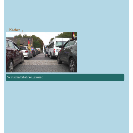
┌ Köthen ┐
Wirtschaftsfahrzeugkorso