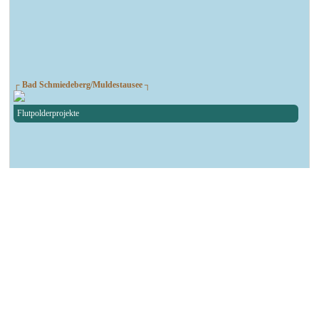
┌ Bad Schmiedeberg/Muldestausee ┐
Flutpolderprojekte
┌ Sandersdorf-Brehna ┐
Spendenlauf des TSV Blau-Weiß Brehna