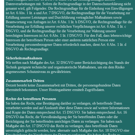
Datenverarbeitungen mit. Sofern die Rechtsgrundlage in der Datenschutzerklärung nicht
genannt wird, gilt Folgendes: Die Rechtsgrundlage für die Einholung von Einwilligungen
ist Art. 6 Abs. 1 lit. a und Art. 7 DSGVO, die Rechtsgrundlage für die Verarbeitung zur
Erfüllung unserer Leistungen und Durchführung vertraglicher Maßnahmen sowie
Beantwortung von Anfragen ist Art. 6 Abs. 1 lit. b DSGVO, die Rechtsgrundlage für die
Verarbeitung zur Erfüllung unserer rechtlichen Verpflichtungen ist Art. 6 Abs. 1 lit. c
DSGVO, und die Rechtsgrundlage für die Verarbeitung zur Wahrung unserer
berechtigten Interessen ist Art. 6 Abs. 1 lit. f DSGVO. Für den Fall, dass lebenswichtige
Interessen der betroffenen Person oder einer anderen natürlichen Person eine
Verarbeitung personenbezogener Daten erforderlich machen, dient Art. 6 Abs. 1 lit. d
DSGVO als Rechtsgrundlage.
Sicherheitsmaßnahmen
Wir treffen nach Maßgabe des Art. 32 DSGVO unter Berücksichtigung des Stands der
Technik geeignete technische und organisatorische Maßnahmen, um ein dem Risiko
angemessenes Schutzniveau zu gewährleisten.
Zusammenarbeit Dritten
Derzeit besteht keine Zusammenarbeit mit Dritten, die personengebundene Daten
übermittelt bekommen. Unser Hostinganbieter ermittelt Zugriffsdaten.
Rechte der betroffenen Personen
Sie haben das Recht, eine Bestätigung darüber zu verlangen, ob betreffende Daten
verarbeitet werden und auf Auskunft über diese Daten sowie auf weitere Informationen
und Kopie der Daten entsprechend Art. 15 DSGVO. Sie haben entsprechend. Art. 16
DSGVO das Recht, die Vervollständigung der Sie betreffenden Daten oder die
Berichtigung der Sie betreffenden unrichtigen Daten zu verlangen. Sie haben nach
Maßgabe des Art. 17 DSGVO das Recht zu verlangen, dass betreffende Daten
unverzüglich gelöscht werden, bzw. alternativ nach Maßgabe des Art. 18 DSGVO eine
Einschränkung der Verarbeitung der Daten zu verlangen. Sie haben das Recht zu