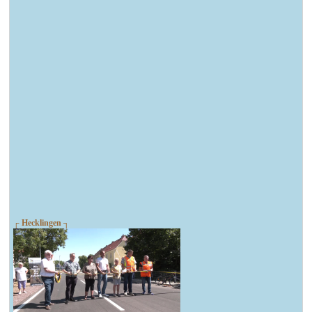
┌ Hecklingen ┐