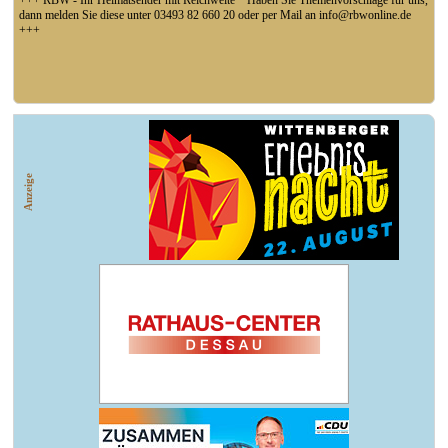
+++ RBW - Ihr Heimatsender mit Reichweite * Haben Sie Themenvorschläge für uns,
dann melden Sie diese unter 03493 82 660 20 oder per Mail an info@rbwonline.de
+++
+++ Fußball Oberliga Süd 1. Spieltag: SG Union Sandersdorf - VfB 1921 Krieschow,
So 14 Uhr +++
Anzeige