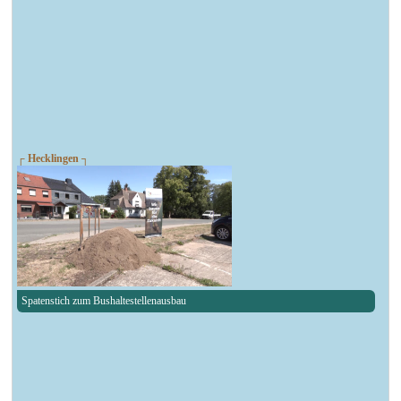
┌ Hecklingen ┐
Spatenstich zum Bushaltestellenausbau