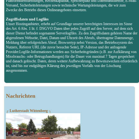
Plattformdienstleistungen, Rechenkapazität, Speicherplatz und Datenbankdienste, E-Mail-
Versand, Sicherheitsleistungen sowie technische Wartungsleistungen, die wir zum
Zwecke des Betriebs dieses Onlineangebotes einsetzen.
Zugriffsdaten und Logfiles
Unser Hostinganbieter, erhebt auf Grundlage unserer berechtigten Interessen im Sinne
des Art. 6 Abs. 1 lit. f. DSGVO Daten über jeden Zugriff auf den Server, auf dem sich
dieser Dienst befindet sogenannte Serverlogfiles. Zu den Zugriffsdaten gehören Name der
abgerufenen Webseite, Datei, Datum und Uhrzeit des Abrufs, übertragene Datenmenge,
Meldung über erfolgreichen Abruf, Browsertyp nebst Version, das Betriebssystem des
Nutzers, Referrer URL (die zuvor besuchte Seite), IP-Adresse und der anfragende
Provider.Logfile-Informationen werden aus Sicherheitsgründen (z.B. zur Aufklärung von
Missbrauchs- oder Betrugshandlungen) für die Dauer von maximal 7 Tagen gespeichert
und danach gelöscht. Daten, deren weitere Aufbewahrung zu Beweiszwecken erforderlich
ist, sind bis zur endgültigen Klärung des jeweiligen Vorfalls von der Löschung
ausgenommen.
Nachrichten
┌ Lutherstadt Wittenberg ┐