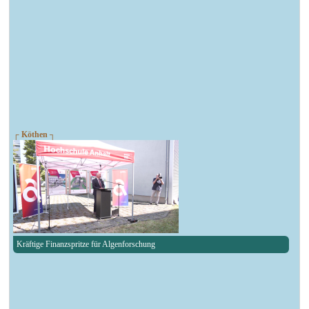
┌ Köthen ┐
Kräftige Finanzspritze für Algenforschung