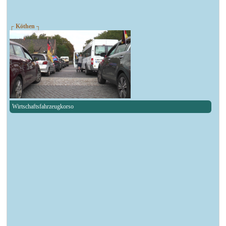
┌ Köthen ┐
Wirtschaftsfahrzeugkorso