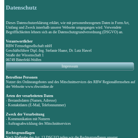
Datenschutz
Dieses Datenschutzerklärung erklärt, wie mit personenbezogenen Daten in Form Art,
Umfang und Zweck innerhalb unserer Webseite umgegangen wird. Verwendete
Begrifflichkeiten lehnen sich an die Datenschutzgrundverordnung (DSGVO) an.
Verantwortlicher
RBW Fernsehgesellschaft mbH
Geschäftsführer Dipl.-Ing. Stefanie Haase, Dr. Lutz Hawel
Straße der Wissenschaft 1
06749 Bitterfeld-Wolfen
Impressum
Betroffene Personen
Nutzer des Onlineangebotes und des Mitschnittservices des RBW Regionalfernsehen auf
der Webseite www.rbwonline.de
Arten der verarbeiteten Daten
- Bestandsdaten (Namen, Adresse)
- Kontaktdaten (E-Mail, Telefonnummer)
Zweck der Verarbeitung
- Kommunikation mit Nutzern
- Auftragsabwicklung des Mitschnittservices
Rechtsgrundlagen
Nach Maßgabe des Art. 13 DSGVO teilen wir die Rechtsgrundlagen unserer