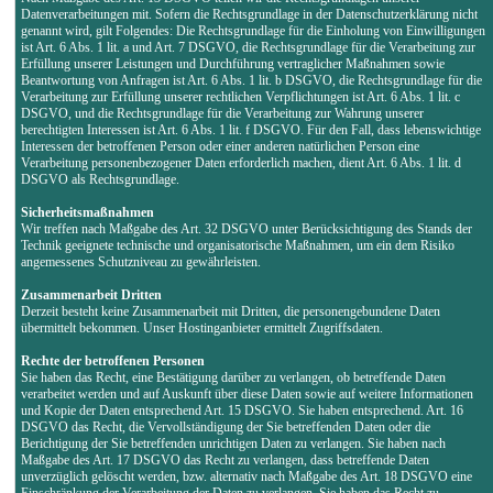
Datenverarbeitungen mit. Sofern die Rechtsgrundlage in der Datenschutzerklärung nicht
genannt wird, gilt Folgendes: Die Rechtsgrundlage für die Einholung von Einwilligungen
ist Art. 6 Abs. 1 lit. a und Art. 7 DSGVO, die Rechtsgrundlage für die Verarbeitung zur
Erfüllung unserer Leistungen und Durchführung vertraglicher Maßnahmen sowie
Beantwortung von Anfragen ist Art. 6 Abs. 1 lit. b DSGVO, die Rechtsgrundlage für die
Verarbeitung zur Erfüllung unserer rechtlichen Verpflichtungen ist Art. 6 Abs. 1 lit. c
DSGVO, und die Rechtsgrundlage für die Verarbeitung zur Wahrung unserer
berechtigten Interessen ist Art. 6 Abs. 1 lit. f DSGVO. Für den Fall, dass lebenswichtige
Interessen der betroffenen Person oder einer anderen natürlichen Person eine
Verarbeitung personenbezogener Daten erforderlich machen, dient Art. 6 Abs. 1 lit. d
DSGVO als Rechtsgrundlage.
Sicherheitsmaßnahmen
Wir treffen nach Maßgabe des Art. 32 DSGVO unter Berücksichtigung des Stands der
Technik geeignete technische und organisatorische Maßnahmen, um ein dem Risiko
angemessenes Schutzniveau zu gewährleisten.
Zusammenarbeit Dritten
Derzeit besteht keine Zusammenarbeit mit Dritten, die personengebundene Daten
übermittelt bekommen. Unser Hostinganbieter ermittelt Zugriffsdaten.
Rechte der betroffenen Personen
Sie haben das Recht, eine Bestätigung darüber zu verlangen, ob betreffende Daten
verarbeitet werden und auf Auskunft über diese Daten sowie auf weitere Informationen
und Kopie der Daten entsprechend Art. 15 DSGVO. Sie haben entsprechend. Art. 16
DSGVO das Recht, die Vervollständigung der Sie betreffenden Daten oder die
Berichtigung der Sie betreffenden unrichtigen Daten zu verlangen. Sie haben nach
Maßgabe des Art. 17 DSGVO das Recht zu verlangen, dass betreffende Daten
unverzüglich gelöscht werden, bzw. alternativ nach Maßgabe des Art. 18 DSGVO eine
Einschränkung der Verarbeitung der Daten zu verlangen. Sie haben das Recht zu