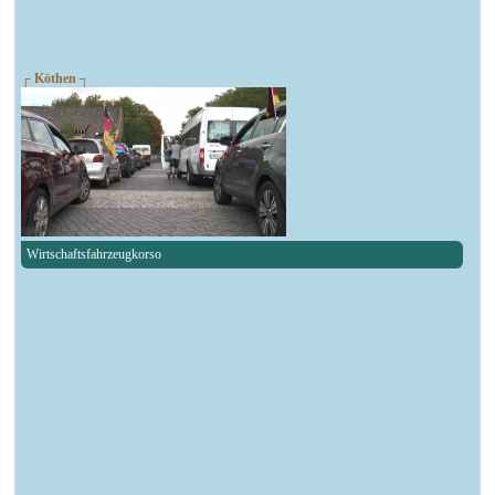
┌ Köthen ┐
Wirtschaftsfahrzeugkorso