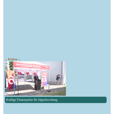
┌ Köthen ┐
Kräftige Finanzspritze für Algenforschung