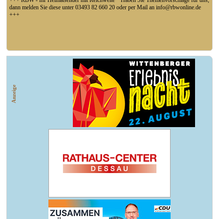
+++ RBW - Ihr Heimatsender mit Reichweite * Haben Sie Themenvorschläge für uns,
dann melden Sie diese unter 03493 82 660 20 oder per Mail an info@rbwonline.de
+++
+++ Fußball Oberliga Süd 1. Spieltag: SG Union Sandersdorf - VfB 1921 Krieschow,
So 14 Uhr +++
Anzeige