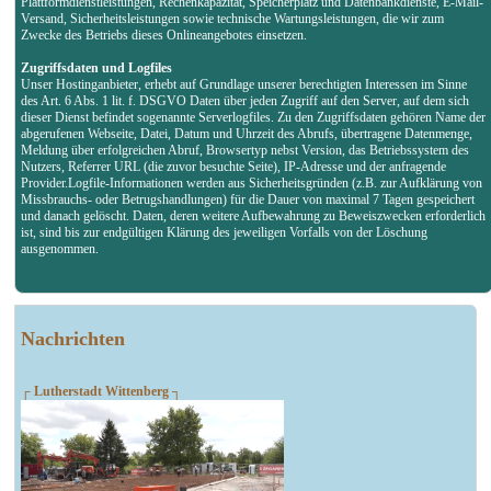
Plattformdienstleistungen, Rechenkapazität, Speicherplatz und Datenbankdienste, E-Mail-
Versand, Sicherheitsleistungen sowie technische Wartungsleistungen, die wir zum
Zwecke des Betriebs dieses Onlineangebotes einsetzen.
Zugriffsdaten und Logfiles
Unser Hostinganbieter, erhebt auf Grundlage unserer berechtigten Interessen im Sinne
des Art. 6 Abs. 1 lit. f. DSGVO Daten über jeden Zugriff auf den Server, auf dem sich
dieser Dienst befindet sogenannte Serverlogfiles. Zu den Zugriffsdaten gehören Name der
abgerufenen Webseite, Datei, Datum und Uhrzeit des Abrufs, übertragene Datenmenge,
Meldung über erfolgreichen Abruf, Browsertyp nebst Version, das Betriebssystem des
Nutzers, Referrer URL (die zuvor besuchte Seite), IP-Adresse und der anfragende
Provider.Logfile-Informationen werden aus Sicherheitsgründen (z.B. zur Aufklärung von
Missbrauchs- oder Betrugshandlungen) für die Dauer von maximal 7 Tagen gespeichert
und danach gelöscht. Daten, deren weitere Aufbewahrung zu Beweiszwecken erforderlich
ist, sind bis zur endgültigen Klärung des jeweiligen Vorfalls von der Löschung
ausgenommen.
Nachrichten
┌ Lutherstadt Wittenberg ┐