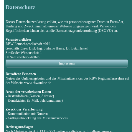
Datenschutz
Dieses Datenschutzerklärung erklärt, wie mit personenbezogenen Daten in Form Art,
Umfang und Zweck innerhalb unserer Webseite umgegangen wird. Verwendete
Begrifflichkeiten lehnen sich an die Datenschutzgrundverordnung (DSGVO) an.
Verantwortlicher
RBW Fernsehgesellschaft mbH
Geschäftsführer Dipl.-Ing. Stefanie Haase, Dr. Lutz Hawel
Straße der Wissenschaft 1
06749 Bitterfeld-Wolfen
Impressum
Betroffene Personen
Nutzer des Onlineangebotes und des Mitschnittservices des RBW Regionalfernsehen auf
der Webseite www.rbwonline.de
Arten der verarbeiteten Daten
- Bestandsdaten (Namen, Adresse)
- Kontaktdaten (E-Mail, Telefonnummer)
Zweck der Verarbeitung
- Kommunikation mit Nutzern
- Auftragsabwicklung des Mitschnittservices
Rechtsgrundlagen
Nach Maßgabe des Art. 13 DSGVO teilen wir die Rechtsgrundlagen unserer