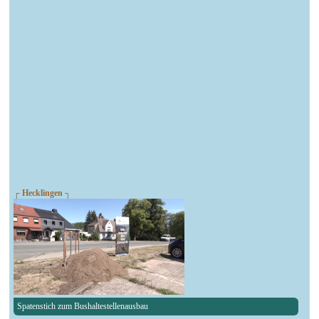
┌ Hecklingen ┐
Spatenstich zum Bushaltestellenausbau