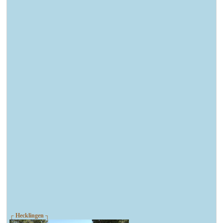
┌ Hecklingen ┐