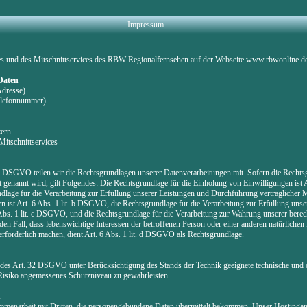
Impressum
es und des Mitschnittservices des RBW Regionalfernsehen auf der Webseite www.rbwonline.d
 Daten
Adresse)
Telefonnummer)
zern
Mitschnittservices
DSGVO teilen wir die Rechtsgrundlagen unserer Datenverarbeitungen mit. Sofern die Rechtsg
 genannt wird, gilt Folgendes: Die Rechtsgrundlage für die Einholung von Einwilligungen ist Art
lage für die Verarbeitung zur Erfüllung unserer Leistungen und Durchführung vertragliche
ist Art. 6 Abs. 1 lit. b DSGVO, die Rechtsgrundlage für die Verarbeitung zur Erfüllung unser
 Abs. 1 lit. c DSGVO, und die Rechtsgrundlage für die Verarbeitung zur Wahrung unserer berecht
en Fall, dass lebenswichtige Interessen der betroffenen Person oder einer anderen natürlichen
rforderlich machen, dient Art. 6 Abs. 1 lit. d DSGVO als Rechtsgrundlage.
des Art. 32 DSGVO unter Berücksichtigung des Stands der Technik geeignete technische und 
siko angemessenes Schutzniveau zu gewährleisten.
n
ammenarbeit mit Dritten, die personengebundene Daten übermittelt bekommen. Unser Hostinganbi