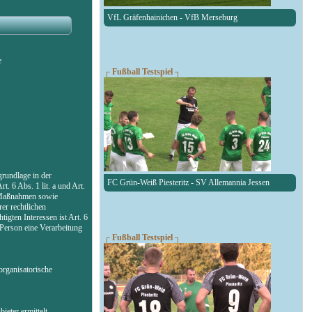
VfL Gräfenhainichen - VfB Merseburg
e
┌ Fußball Testspiel ┐
rundlage in der
FC Grün-Weiß Piesteritz - SV Allemannia Jessen
. 6 Abs. 1 lit. a und Art.
r Maßnahmen sowie
er rechtlichen
igten Interessen ist Art. 6
 Person eine Verarbeitung
┌ Fußball Testspiel ┐
organisatorische
eter ermittelt