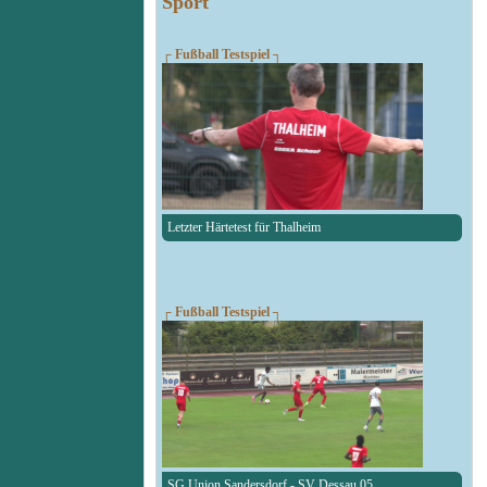
Sport
┌ Fußball Testspiel ┐
Letzter Härtetest für Thalheim
┌ Fußball Testspiel ┐
SG Union Sandersdorf - SV Dessau 05