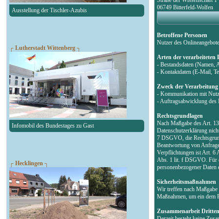
06749 Bitterfeld-Wolfen
Ausstellung der Tischler-Azubis
Betroffene Personen
Nutzer des Onlineangebot
┌ Lutherstadt Wittenberg ┐
Arten der verarbeiteten
- Bestandsdaten (Namen, 
- Kontaktdaten (E-Mail, 
Zweck der Verarbeitung
- Kommunikation mit Nut
- Auftragsabwicklung des 
Rechtsgrundlagen
Nach Maßgabe des Art. 13 
Infomobil des Bundestages zu Gast
Datenschutzerklärung nicht
7 DSGVO, die Rechtsgrund
Beantwortung von Anfragen 
Verpflichtungen ist Art. 6
Abs. 1 lit. f DSGVO. Für d
┌ Hecklingen ┐
personenbezogener Daten e
Sicherheitsmaßnahmen
Wir treffen nach Maßgabe 
Maßnahmen, um ein dem Ri
Zusammenarbeit Dritte
Derzeit besteht keine Zus