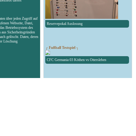
Betriebs dieses
ten über jeden Zugriff auf
ufenen Webseite, Datei,
Reservepokal Auslosung
das Betriebssystem des
n aus Sicherheitsgründen
ach gelöscht. Daten, deren
der Löschung
┌ Fußball Testspiel ┐
CFC Germania 03 Köthen vs Ottersleben
┌ RAN1-RBW-Kreispokal ┐
Auslosung des RAN1-RBW-Kreispokal
┌ Fußball Testspiel ┐
SG Union Sandersdorf - RedBull Leipzig U19