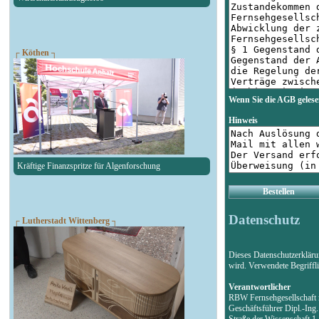
┌ Köthen ┐
Wenn Sie die AGB gelese
Hinweis
Kräftige Finanzspritze für Algenforschung
Bestellen
Datenschutz
┌ Lutherstadt Wittenberg ┐
Dieses Datenschutzerklär
wird. Verwendete Begriff
Verantwortlicher
RBW Fernsehgesellschaf
Geschäftsführer Dipl.-Ing
Straße der Wissenschaft 1