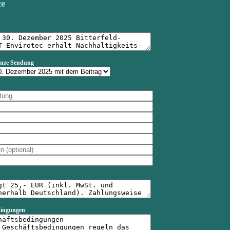
ce
anze Sendung
dingungen