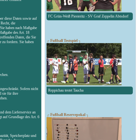
FC Grün-Weiß Piesteritz - SV Graf Zeppelin Abtsdorf
ber diese Daten sowie auf
Recht, die
n. Sie haben nach Maßgabe
 Maßgabe des Art. 18
reffenden Daten, die Sie
┌ Fußball Testspiel ┐
 zu fordern. Sie haben
echen.
ngeschränkt. Sofern nicht
Reppichau testet Taucha
 sie für ihre
ehen.
und dem Lieferservice an
┌ Fußball Reservepokal ┐
gt auf Grundlage des Art. 6
zität, Speicherplatz und