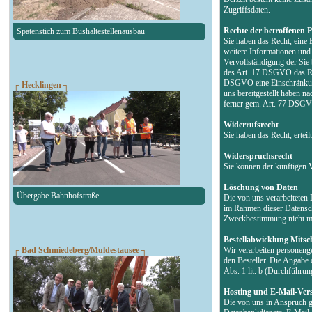
Zugriffsdaten.
Rechte der betroffenen 
Spatenstich zum Bushaltestellenausbau
Sie haben das Recht, eine 
weitere Informationen un
Vervollständigung der Sie
des Art. 17 DSGVO das Rec
DSGVO eine Einschränkung 
┌ Hecklingen ┐
uns bereitgestellt haben 
ferner gem. Art. 77 DSGVO
Widerrufsrecht
Sie haben das Recht, erte
Widerspruchsrecht
Sie können der künftigen 
Löschung von Daten
Übergabe Bahnhofstraße
Die von uns verarbeiteten
im Rahmen dieser Datensch
Zweckbestimmung nicht meh
Bestellabwicklung Mitsch
┌ Bad Schmiedeberg/Muldestausee ┐
Wir verarbeiten personeng
den Besteller. Die Angabe 
Abs. 1 lit. b (Durchführu
Hosting und E-Mail-Ver
Die von uns in Anspruch g