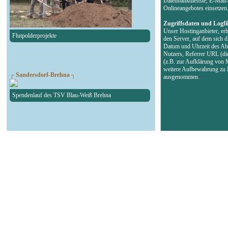
Datenbankdienste, E-Mail-
Onlineangebotes einsetzen
Zugriffsdaten und Logfi
Unser Hostinganbieter, erh
Flutpolderprojekte
den Server, auf dem sich d
Datum und Uhrzeit des Abr
Nutzers, Referrer URL (di
(z.B. zur Aufklärung von 
weitere Aufbewahrung zu B
┌ Sandersdorf-Brehna ┐
ausgenommen.
Spendenlauf des TSV Blau-Weiß Brehna
┌ Landsberg ┐
90. Geburtstag Felsenbad
┌ Köthen ┐
Autokorso in der Bachstadt