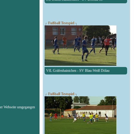
┌ Fußball Testspiel ┐
VfL Gräfenhainichen - SV Blau-Weiß Dölau
┌ Fußball Testspiel ┐
erer Webseite umgegangen