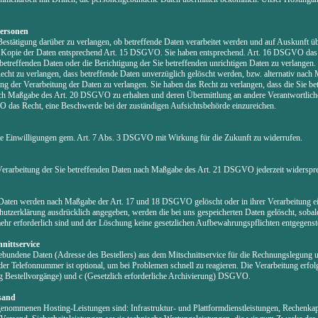
Personen
Bestätigung darüber zu verlangen, ob betreffende Daten verarbeitet werden und auf Auskunft ü
d Kopie der Daten entsprechend Art. 15 DSGVO. Sie haben entsprechend. Art. 16 DSGVO das 
 betreffenden Daten oder die Berichtigung der Sie betreffenden unrichtigen Daten zu verlange
ht zu verlangen, dass betreffende Daten unverzüglich gelöscht werden, bzw. alternativ nach
der Verarbeitung der Daten zu verlangen. Sie haben das Recht zu verlangen, dass die Sie bet
nach Maßgabe des Art. 20 DSGVO zu erhalten und deren Übermittlung an andere Verantwortliche
 das Recht, eine Beschwerde bei der zuständigen Aufsichtsbehörde einzureichen.
ilte Einwilligungen gem. Art. 7 Abs. 3 DSGVO mit Wirkung für die Zukunft zu widerrufen.
Verarbeitung der Sie betreffenden Daten nach Maßgabe des Art. 21 DSGVO jederzeit widerspr
 Daten werden nach Maßgabe der Art. 17 und 18 DSGVO gelöscht oder in ihrer Verarbeitung ei
utzerklärung ausdrücklich angegeben, werden die bei uns gespeicherten Daten gelöscht, sobald
r erforderlich sind und der Löschung keine gesetzlichen Aufbewahrungspflichten entgegenst
nittservice
ebundene Daten (Adresse des Bestellers) aus dem Mitschnittservice für die Rechnungslegung 
der Telefonnummer ist optional, um bei Problemen schnell zu reagieren. Die Verarbeitung erfol
ng Bestellvorgänge) und c (Gesetzlich erforderliche Archivierung) DSGVO.
sand
enommenen Hosting-Leistungen sind: Infrastruktur- und Plattformdienstleistungen, Rechenkapa