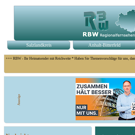
Salzlandkreis
Anhalt-Bitterfeld
+++ RBW - Ihr Heimatsender mit Reichweite * Haben Sie Themenvorschläge für uns, dan
+++ Coswig: Die Elfähre Coswig hat wegen des geringen Wasserstands der Elbe den Betri
Anzeige