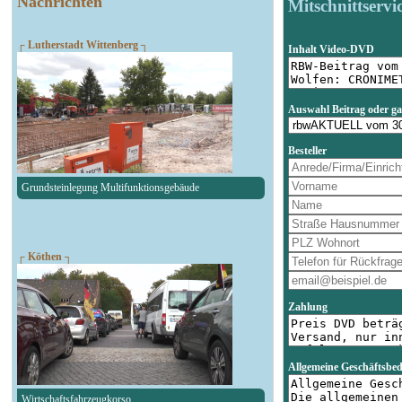
Nachrichten
Mitschnittservi
┌ Lutherstadt Wittenberg ┐
Inhalt Video-DVD
Auswahl Beitrag oder g
Besteller
Grundsteinlegung Multifunktionsgebäude
┌ Köthen ┐
Zahlung
Allgemeine Geschäftsbe
Wirtschaftsfahrzeugkorso