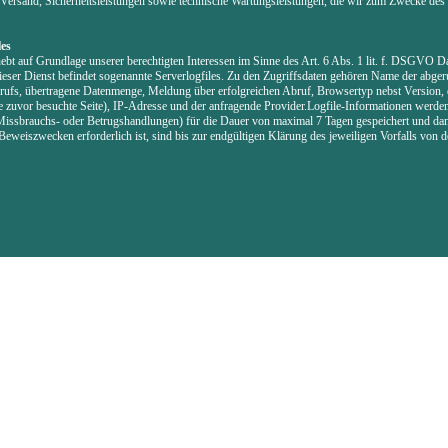
Versand, Sicherheitsleistungen sowie technische Wartungsleistungen, die wir zum Zwecke des 
.
les
ebt auf Grundlage unserer berechtigten Interessen im Sinne des Art. 6 Abs. 1 lit. f. DSGVO Da
ieser Dienst befindet sogenannte Serverlogfiles. Zu den Zugriffsdaten gehören Name der abger
ufs, übertragene Datenmenge, Meldung über erfolgreichen Abruf, Browsertyp nebst Version, 
e zuvor besuchte Seite), IP-Adresse und der anfragende Provider.Logfile-Informationen werde
Missbrauchs- oder Betrugshandlungen) für die Dauer von maximal 7 Tagen gespeichert und dan
eweiszwecken erforderlich ist, sind bis zur endgültigen Klärung des jeweiligen Vorfalls von 