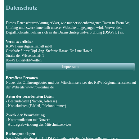
Datenschutz
Dieses Datenschutzerklärung erklärt, wie mit personenbezogenen Daten in Form Art,
Umfang und Zweck innerhalb unserer Webseite umgegangen wird. Verwendete
Begrifflichkeiten lehnen sich an die Datenschutzgrundverordnung (DSGVO) an.
Verantwortlicher
RBW Fernsehgesellschaft mbH
Geschäftsführer Dipl.-Ing. Stefanie Haase, Dr. Lutz Hawel
Straße der Wissenschaft 1
06749 Bitterfeld-Wolfen
Impressum
Betroffene Personen
Nutzer des Onlineangebotes und des Mitschnittservices des RBW Regionalfernsehen auf
der Webseite www.rbwonline.de
Arten der verarbeiteten Daten
- Bestandsdaten (Namen, Adresse)
- Kontaktdaten (E-Mail, Telefonnummer)
Zweck der Verarbeitung
- Kommunikation mit Nutzern
- Auftragsabwicklung des Mitschnittservices
Rechtsgrundlagen
Nach Maßgabe des Art. 13 DSGVO teilen wir die Rechtsgrundlagen unserer