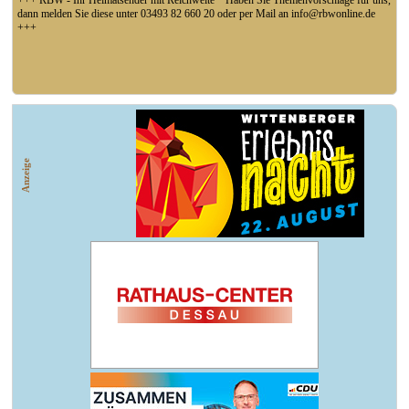
+++ RBW - Ihr Heimatsender mit Reichweite * Haben Sie Themenvorschläge für uns,
dann melden Sie diese unter 03493 82 660 20 oder per Mail an info@rbwonline.de
+++
+++ Fußball Oberliga Süd 1. Spieltag: SG Union Sandersdorf - VfB 1921 Krieschow,
So 14 Uhr +++
Anzeige