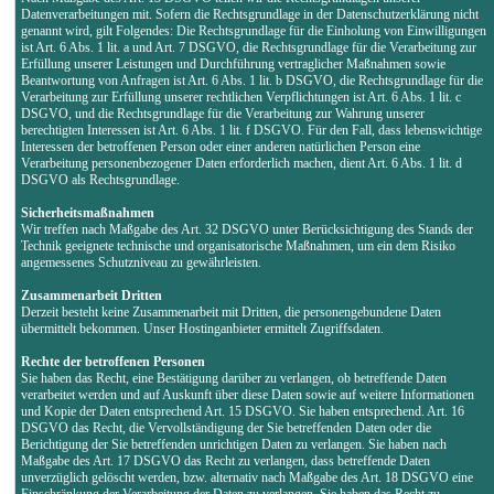
Datenverarbeitungen mit. Sofern die Rechtsgrundlage in der Datenschutzerklärung nicht
genannt wird, gilt Folgendes: Die Rechtsgrundlage für die Einholung von Einwilligungen
ist Art. 6 Abs. 1 lit. a und Art. 7 DSGVO, die Rechtsgrundlage für die Verarbeitung zur
Erfüllung unserer Leistungen und Durchführung vertraglicher Maßnahmen sowie
Beantwortung von Anfragen ist Art. 6 Abs. 1 lit. b DSGVO, die Rechtsgrundlage für die
Verarbeitung zur Erfüllung unserer rechtlichen Verpflichtungen ist Art. 6 Abs. 1 lit. c
DSGVO, und die Rechtsgrundlage für die Verarbeitung zur Wahrung unserer
berechtigten Interessen ist Art. 6 Abs. 1 lit. f DSGVO. Für den Fall, dass lebenswichtige
Interessen der betroffenen Person oder einer anderen natürlichen Person eine
Verarbeitung personenbezogener Daten erforderlich machen, dient Art. 6 Abs. 1 lit. d
DSGVO als Rechtsgrundlage.
Sicherheitsmaßnahmen
Wir treffen nach Maßgabe des Art. 32 DSGVO unter Berücksichtigung des Stands der
Technik geeignete technische und organisatorische Maßnahmen, um ein dem Risiko
angemessenes Schutzniveau zu gewährleisten.
Zusammenarbeit Dritten
Derzeit besteht keine Zusammenarbeit mit Dritten, die personengebundene Daten
übermittelt bekommen. Unser Hostinganbieter ermittelt Zugriffsdaten.
Rechte der betroffenen Personen
Sie haben das Recht, eine Bestätigung darüber zu verlangen, ob betreffende Daten
verarbeitet werden und auf Auskunft über diese Daten sowie auf weitere Informationen
und Kopie der Daten entsprechend Art. 15 DSGVO. Sie haben entsprechend. Art. 16
DSGVO das Recht, die Vervollständigung der Sie betreffenden Daten oder die
Berichtigung der Sie betreffenden unrichtigen Daten zu verlangen. Sie haben nach
Maßgabe des Art. 17 DSGVO das Recht zu verlangen, dass betreffende Daten
unverzüglich gelöscht werden, bzw. alternativ nach Maßgabe des Art. 18 DSGVO eine
Einschränkung der Verarbeitung der Daten zu verlangen. Sie haben das Recht zu