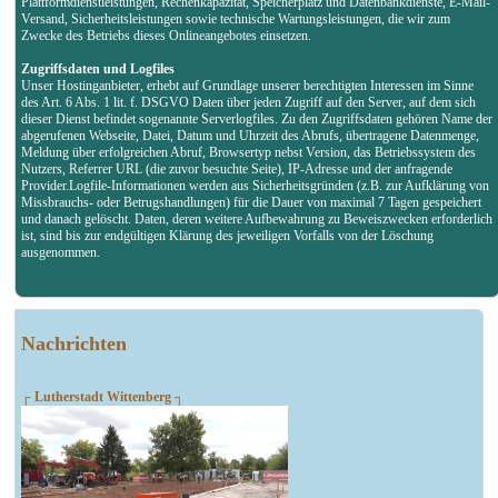
Plattformdienstleistungen, Rechenkapazität, Speicherplatz und Datenbankdienste, E-Mail-
Versand, Sicherheitsleistungen sowie technische Wartungsleistungen, die wir zum
Zwecke des Betriebs dieses Onlineangebotes einsetzen.
Zugriffsdaten und Logfiles
Unser Hostinganbieter, erhebt auf Grundlage unserer berechtigten Interessen im Sinne
des Art. 6 Abs. 1 lit. f. DSGVO Daten über jeden Zugriff auf den Server, auf dem sich
dieser Dienst befindet sogenannte Serverlogfiles. Zu den Zugriffsdaten gehören Name der
abgerufenen Webseite, Datei, Datum und Uhrzeit des Abrufs, übertragene Datenmenge,
Meldung über erfolgreichen Abruf, Browsertyp nebst Version, das Betriebssystem des
Nutzers, Referrer URL (die zuvor besuchte Seite), IP-Adresse und der anfragende
Provider.Logfile-Informationen werden aus Sicherheitsgründen (z.B. zur Aufklärung von
Missbrauchs- oder Betrugshandlungen) für die Dauer von maximal 7 Tagen gespeichert
und danach gelöscht. Daten, deren weitere Aufbewahrung zu Beweiszwecken erforderlich
ist, sind bis zur endgültigen Klärung des jeweiligen Vorfalls von der Löschung
ausgenommen.
Nachrichten
┌ Lutherstadt Wittenberg ┐