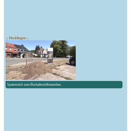
┌ Hecklingen ┐
Spatenstich zum Bushaltestellenausbau