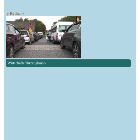
┌ Köthen ┐
Wirtschaftsfahrzeugkorso