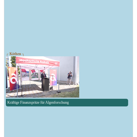
┌ Köthen ┐
Kräftige Finanzspritze für Algenforschung