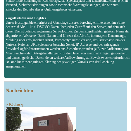
Plattformdienstleistungen, Rechenkapazität, Speicherplatz und Datenbankdienste, E-Mail-
Versand, Sicherheitsleistungen sowie technische Wartungsleistungen, die wir zum
Zwecke des Betriebs dieses Onlineangebotes einsetzen.
Zugriffsdaten und Logfiles
Unser Hostinganbieter, erhebt auf Grundlage unserer berechtigten Interessen im Sinne
des Art. 6 Abs. 1 lit. f. DSGVO Daten über jeden Zugriff auf den Server, auf dem sich
dieser Dienst befindet sogenannte Serverlogfiles. Zu den Zugriffsdaten gehören Name der
abgerufenen Webseite, Datei, Datum und Uhrzeit des Abrufs, übertragene Datenmenge,
Meldung über erfolgreichen Abruf, Browsertyp nebst Version, das Betriebssystem des
Nutzers, Referrer URL (die zuvor besuchte Seite), IP-Adresse und der anfragende
Provider.Logfile-Informationen werden aus Sicherheitsgründen (z.B. zur Aufklärung von
Missbrauchs- oder Betrugshandlungen) für die Dauer von maximal 7 Tagen gespeichert
und danach gelöscht. Daten, deren weitere Aufbewahrung zu Beweiszwecken erforderlich
ist, sind bis zur endgültigen Klärung des jeweiligen Vorfalls von der Löschung
ausgenommen.
Nachrichten
┌ Köthen ┐