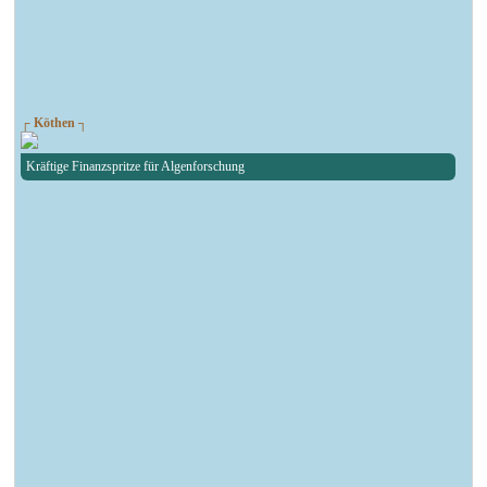
┌ Köthen ┐
Kräftige Finanzspritze für Algenforschung