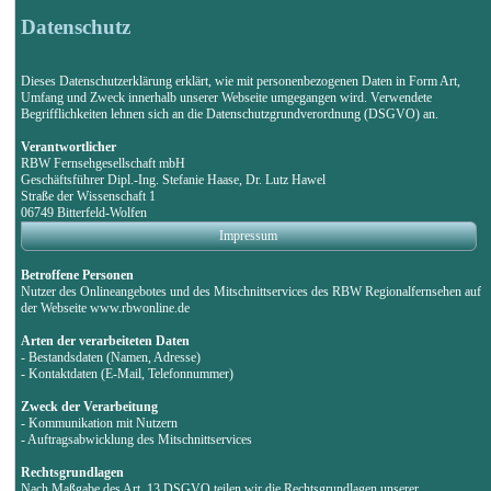
Datenschutz
Dieses Datenschutzerklärung erklärt, wie mit personenbezogenen Daten in Form Art,
Umfang und Zweck innerhalb unserer Webseite umgegangen wird. Verwendete
Begrifflichkeiten lehnen sich an die Datenschutzgrundverordnung (DSGVO) an.
Verantwortlicher
RBW Fernsehgesellschaft mbH
Geschäftsführer Dipl.-Ing. Stefanie Haase, Dr. Lutz Hawel
Straße der Wissenschaft 1
06749 Bitterfeld-Wolfen
Impressum
Betroffene Personen
Nutzer des Onlineangebotes und des Mitschnittservices des RBW Regionalfernsehen auf
der Webseite www.rbwonline.de
Arten der verarbeiteten Daten
- Bestandsdaten (Namen, Adresse)
- Kontaktdaten (E-Mail, Telefonnummer)
Zweck der Verarbeitung
- Kommunikation mit Nutzern
- Auftragsabwicklung des Mitschnittservices
Rechtsgrundlagen
Nach Maßgabe des Art. 13 DSGVO teilen wir die Rechtsgrundlagen unserer