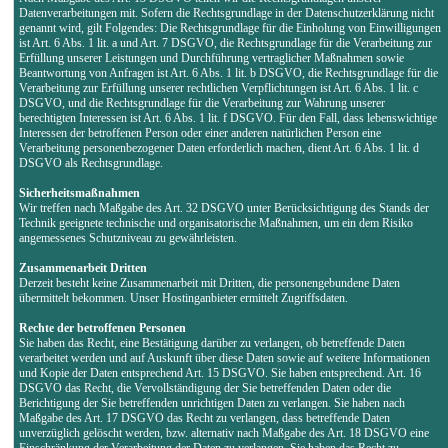
Datenverarbeitungen mit. Sofern die Rechtsgrundlage in der Datenschutzerklärung nicht
genannt wird, gilt Folgendes: Die Rechtsgrundlage für die Einholung von Einwilligungen
ist Art. 6 Abs. 1 lit. a und Art. 7 DSGVO, die Rechtsgrundlage für die Verarbeitung zur
Erfüllung unserer Leistungen und Durchführung vertraglicher Maßnahmen sowie
Beantwortung von Anfragen ist Art. 6 Abs. 1 lit. b DSGVO, die Rechtsgrundlage für die
Verarbeitung zur Erfüllung unserer rechtlichen Verpflichtungen ist Art. 6 Abs. 1 lit. c
DSGVO, und die Rechtsgrundlage für die Verarbeitung zur Wahrung unserer
berechtigten Interessen ist Art. 6 Abs. 1 lit. f DSGVO. Für den Fall, dass lebenswichtige
Interessen der betroffenen Person oder einer anderen natürlichen Person eine
Verarbeitung personenbezogener Daten erforderlich machen, dient Art. 6 Abs. 1 lit. d
DSGVO als Rechtsgrundlage.
Sicherheitsmaßnahmen
Wir treffen nach Maßgabe des Art. 32 DSGVO unter Berücksichtigung des Stands der
Technik geeignete technische und organisatorische Maßnahmen, um ein dem Risiko
angemessenes Schutzniveau zu gewährleisten.
Zusammenarbeit Dritten
Derzeit besteht keine Zusammenarbeit mit Dritten, die personengebundene Daten
übermittelt bekommen. Unser Hostinganbieter ermittelt Zugriffsdaten.
Rechte der betroffenen Personen
Sie haben das Recht, eine Bestätigung darüber zu verlangen, ob betreffende Daten
verarbeitet werden und auf Auskunft über diese Daten sowie auf weitere Informationen
und Kopie der Daten entsprechend Art. 15 DSGVO. Sie haben entsprechend. Art. 16
DSGVO das Recht, die Vervollständigung der Sie betreffenden Daten oder die
Berichtigung der Sie betreffenden unrichtigen Daten zu verlangen. Sie haben nach
Maßgabe des Art. 17 DSGVO das Recht zu verlangen, dass betreffende Daten
unverzüglich gelöscht werden, bzw. alternativ nach Maßgabe des Art. 18 DSGVO eine
Einschränkung der Verarbeitung der Daten zu verlangen. Sie haben das Recht zu