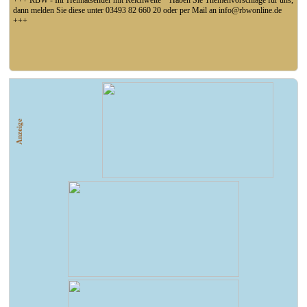
+++ RBW - Ihr Heimatsender mit Reichweite * Haben Sie Themenvorschläge für uns,
dann melden Sie diese unter 03493 82 660 20 oder per Mail an info@rbwonline.de
+++
+++ LK-ABI: Aufgrund der anhaltenden Trockenheit und niedrigen Wasserstände in
Flüssen, Bächen und Seen hat der Landkreis Anhalt-Bitterfeld ein Verbot zur
Wasserentnahme aus Oberflächengewässern veranlasst +++
Anzeige