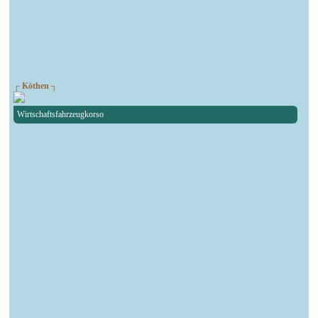
┌ Köthen ┐
Wirtschaftsfahrzeugkorso