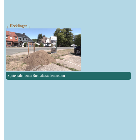
┌ Hecklingen ┐
Spatenstich zum Bushaltestellenausbau