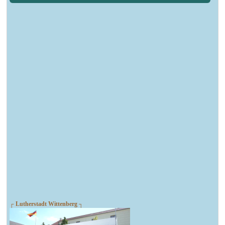
┌ Lutherstadt Wittenberg ┐