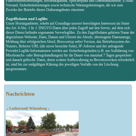
Plattformdienstleistungen, Rechenkapazität, Speicherplatz und Datenbankdienste, E-Mail-
Versand, Sicherheitsleistungen sowie technische Wartungsleistungen, die wir zum
Zwecke des Betriebs dieses Onlineangebotes einsetzen.
Zugriffsdaten und Logfiles
Unser Hostinganbieter, erhebt auf Grundlage unserer berechtigten Interessen im Sinne
des Art. 6 Abs. 1 lit. f. DSGVO Daten über jeden Zugriff auf den Server, auf dem sich
dieser Dienst befindet sogenannte Serverlogfiles. Zu den Zugriffsdaten gehören Name der
abgerufenen Webseite, Datei, Datum und Uhrzeit des Abrufs, übertragene Datenmenge,
Meldung über erfolgreichen Abruf, Browsertyp nebst Version, das Betriebssystem des
Nutzers, Referrer URL (die zuvor besuchte Seite), IP-Adresse und der anfragende
Provider.Logfile-Informationen werden aus Sicherheitsgründen (z.B. zur Aufklärung von
Missbrauchs- oder Betrugshandlungen) für die Dauer von maximal 7 Tagen gespeichert
und danach gelöscht. Daten, deren weitere Aufbewahrung zu Beweiszwecken erforderlich
ist, sind bis zur endgültigen Klärung des jeweiligen Vorfalls von der Löschung
ausgenommen.
Nachrichten
┌ Lutherstadt Wittenberg ┐