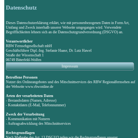
Datenschutz
Dieses Datenschutzerklärung erklärt, wie mit personenbezogenen Daten in Form Art,
Umfang und Zweck innerhalb unserer Webseite umgegangen wird. Verwendete
Begrifflichkeiten lehnen sich an die Datenschutzgrundverordnung (DSGVO) an.
Verantwortlicher
RBW Fernsehgesellschaft mbH
Geschäftsführer Dipl.-Ing. Stefanie Haase, Dr. Lutz Hawel
Straße der Wissenschaft 1
06749 Bitterfeld-Wolfen
Impressum
Betroffene Personen
Nutzer des Onlineangebotes und des Mitschnittservices des RBW Regionalfernsehen auf
der Webseite www.rbwonline.de
Arten der verarbeiteten Daten
- Bestandsdaten (Namen, Adresse)
- Kontaktdaten (E-Mail, Telefonnummer)
Zweck der Verarbeitung
- Kommunikation mit Nutzern
- Auftragsabwicklung des Mitschnittservices
Rechtsgrundlagen
Nach Maßgabe des Art. 13 DSGVO teilen wir die Rechtsgrundlagen unserer