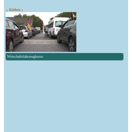
┌ Köthen ┐
Wirtschaftsfahrzeugkorso