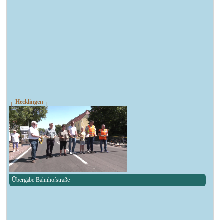
┌ Hecklingen ┐
Übergabe Bahnhofstraße