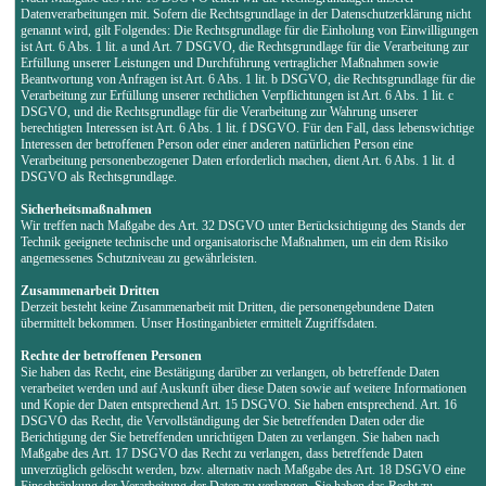
Datenverarbeitungen mit. Sofern die Rechtsgrundlage in der Datenschutzerklärung nicht
genannt wird, gilt Folgendes: Die Rechtsgrundlage für die Einholung von Einwilligungen
ist Art. 6 Abs. 1 lit. a und Art. 7 DSGVO, die Rechtsgrundlage für die Verarbeitung zur
Erfüllung unserer Leistungen und Durchführung vertraglicher Maßnahmen sowie
Beantwortung von Anfragen ist Art. 6 Abs. 1 lit. b DSGVO, die Rechtsgrundlage für die
Verarbeitung zur Erfüllung unserer rechtlichen Verpflichtungen ist Art. 6 Abs. 1 lit. c
DSGVO, und die Rechtsgrundlage für die Verarbeitung zur Wahrung unserer
berechtigten Interessen ist Art. 6 Abs. 1 lit. f DSGVO. Für den Fall, dass lebenswichtige
Interessen der betroffenen Person oder einer anderen natürlichen Person eine
Verarbeitung personenbezogener Daten erforderlich machen, dient Art. 6 Abs. 1 lit. d
DSGVO als Rechtsgrundlage.
Sicherheitsmaßnahmen
Wir treffen nach Maßgabe des Art. 32 DSGVO unter Berücksichtigung des Stands der
Technik geeignete technische und organisatorische Maßnahmen, um ein dem Risiko
angemessenes Schutzniveau zu gewährleisten.
Zusammenarbeit Dritten
Derzeit besteht keine Zusammenarbeit mit Dritten, die personengebundene Daten
übermittelt bekommen. Unser Hostinganbieter ermittelt Zugriffsdaten.
Rechte der betroffenen Personen
Sie haben das Recht, eine Bestätigung darüber zu verlangen, ob betreffende Daten
verarbeitet werden und auf Auskunft über diese Daten sowie auf weitere Informationen
und Kopie der Daten entsprechend Art. 15 DSGVO. Sie haben entsprechend. Art. 16
DSGVO das Recht, die Vervollständigung der Sie betreffenden Daten oder die
Berichtigung der Sie betreffenden unrichtigen Daten zu verlangen. Sie haben nach
Maßgabe des Art. 17 DSGVO das Recht zu verlangen, dass betreffende Daten
unverzüglich gelöscht werden, bzw. alternativ nach Maßgabe des Art. 18 DSGVO eine
Einschränkung der Verarbeitung der Daten zu verlangen. Sie haben das Recht zu