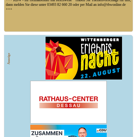
+++ RBW - Ihr Heimatsender mit Reichweite * Haben Sie Themenvorschläge für uns,
dann melden Sie diese unter 03493 82 660 20 oder per Mail an info@rbwonline.de
+++
+++ Fußball Oberliga Süd 1. Spieltag: SG Union Sandersdorf - VfB 1921 Krieschow,
So 14 Uhr +++
Anzeige