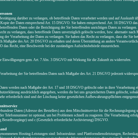
Personen
Bestätigung darüber zu verlangen, ob betreffende Daten verarbeitet werden und auf Auskunft ü
d Kopie der Daten entsprechend Art. 15 DSGVO. Sie haben entsprechend. Art. 16 DSGVO das 
 betreffenden Daten oder die Berichtigung der Sie betreffenden unrichtigen Daten zu verlange
ht zu verlangen, dass betreffende Daten unverzüglich gelöscht werden, bzw. alternativ nach
der Verarbeitung der Daten zu verlangen. Sie haben das Recht zu verlangen, dass die Sie bet
nach Maßgabe des Art. 20 DSGVO zu erhalten und deren Übermittlung an andere Verantwortliche
 das Recht, eine Beschwerde bei der zuständigen Aufsichtsbehörde einzureichen.
ilte Einwilligungen gem. Art. 7 Abs. 3 DSGVO mit Wirkung für die Zukunft zu widerrufen.
Verarbeitung der Sie betreffenden Daten nach Maßgabe des Art. 21 DSGVO jederzeit widerspr
 Daten werden nach Maßgabe der Art. 17 und 18 DSGVO gelöscht oder in ihrer Verarbeitung ei
utzerklärung ausdrücklich angegeben, werden die bei uns gespeicherten Daten gelöscht, sobald
r erforderlich sind und der Löschung keine gesetzlichen Aufbewahrungspflichten entgegenst
nittservice
ebundene Daten (Adresse des Bestellers) aus dem Mitschnittservice für die Rechnungslegung 
der Telefonnummer ist optional, um bei Problemen schnell zu reagieren. Die Verarbeitung erfol
ng Bestellvorgänge) und c (Gesetzlich erforderliche Archivierung) DSGVO.
sand
enommenen Hosting-Leistungen sind: Infrastruktur- und Plattformdienstleistungen, Rechenkapa