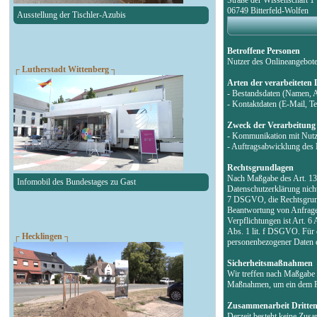
06749 Bitterfeld-Wolfen
Ausstellung der Tischler-Azubis
Betroffene Personen
Nutzer des Onlineangebot
┌ Lutherstadt Wittenberg ┐
Arten der verarbeiteten
- Bestandsdaten (Namen, 
- Kontaktdaten (E-Mail, 
Zweck der Verarbeitung
- Kommunikation mit Nut
- Auftragsabwicklung des 
Rechtsgrundlagen
Nach Maßgabe des Art. 13 
Infomobil des Bundestages zu Gast
Datenschutzerklärung nicht
7 DSGVO, die Rechtsgrund
Beantwortung von Anfragen 
Verpflichtungen ist Art. 6
Abs. 1 lit. f DSGVO. Für d
┌ Hecklingen ┐
personenbezogener Daten e
Sicherheitsmaßnahmen
Wir treffen nach Maßgabe 
Maßnahmen, um ein dem Ri
Zusammenarbeit Dritte
Derzeit besteht keine Zus