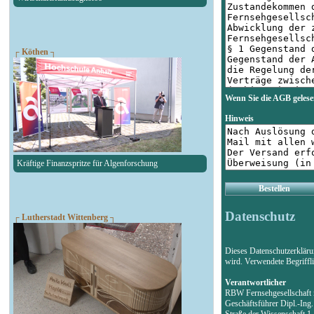
┌ Köthen ┐
Wenn Sie die AGB gelese
Hinweis
Kräftige Finanzspritze für Algenforschung
Bestellen
Datenschutz
┌ Lutherstadt Wittenberg ┐
Dieses Datenschutzerklär
wird. Verwendete Begriff
Verantwortlicher
RBW Fernsehgesellschaf
Geschäftsführer Dipl.-Ing
Straße der Wissenschaft 1