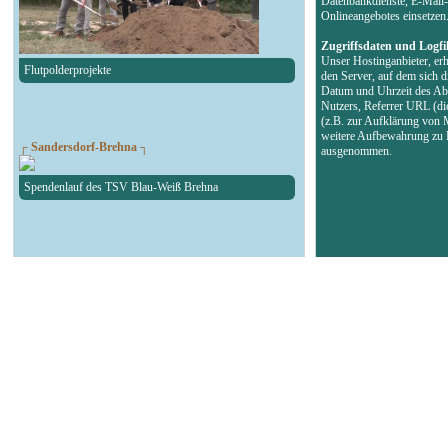
Datenbankdienste, E-Mail-
Onlineangebotes einsetzen
Zugriffsdaten und Logfi
Unser Hostinganbieter, erh
Flutpolderprojekte
den Server, auf dem sich d
Datum und Uhrzeit des Abr
Nutzers, Referrer URL (di
(z.B. zur Aufklärung von 
weitere Aufbewahrung zu B
┌ Sandersdorf-Brehna ┐
ausgenommen.
Spendenlauf des TSV Blau-Weiß Brehna
┌ Landsberg ┐
90. Geburtstag Felsenbad
┌ Köthen ┐
Autokorso in der Bachstadt