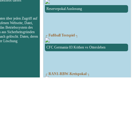
Betriebs dieses
Reservepokal Auslosung
ten über jeden Zugriff auf
ufenen Webseite, Datei,
das Betriebssystem des
n aus Sicherheitsgründen
┌ Fußball Testspiel ┐
ach gelöscht. Daten, deren
der Löschung
CFC Germania 03 Köthen vs Ottersleben
┌ RAN1-RBW-Kreispokal ┐
Auslosung des RAN1-RBW-Kreispokal
┌ Fußball Testspiel ┐
SG Union Sandersdorf - RedBull Leipzig U19