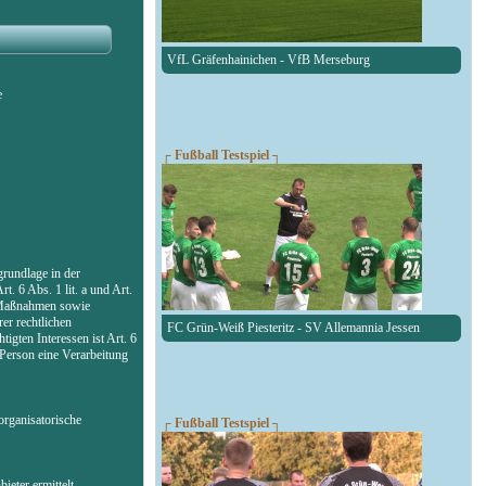
VfL Gräfenhainichen - VfB Merseburg
e
┌ Fußball Testspiel ┐
rundlage in der
. 6 Abs. 1 lit. a und Art.
r Maßnahmen sowie
er rechtlichen
FC Grün-Weiß Piesteritz - SV Allemannia Jessen
igten Interessen ist Art. 6
 Person eine Verarbeitung
organisatorische
┌ Fußball Testspiel ┐
eter ermittelt