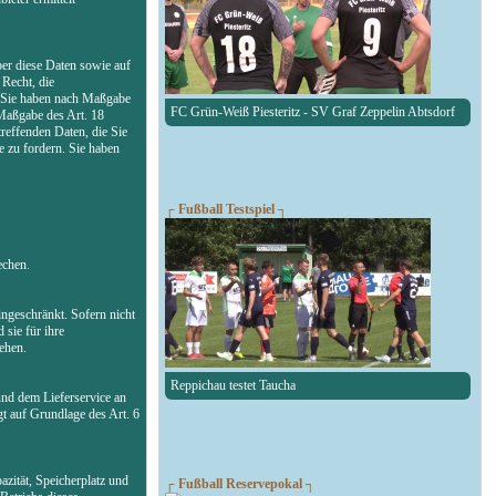
ber diese Daten sowie auf
Recht, die
n. Sie haben nach Maßgabe
FC Grün-Weiß Piesteritz - SV Graf Zeppelin Abtsdorf
 Maßgabe des Art. 18
reffenden Daten, die Sie
 zu fordern. Sie haben
┌ Fußball Testspiel ┐
echen.
ngeschränkt. Sofern nicht
 sie für ihre
ehen.
Reppichau testet Taucha
und dem Lieferservice an
gt auf Grundlage des Art. 6
zität, Speicherplatz und
┌ Fußball Reservepokal ┐