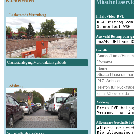
Nachrichten
Mitschnittservi
┌ Lutherstadt Wittenberg ┐
Inhalt Video-DVD
Auswahl Beitrag oder g
Besteller
Grundsteinlegung Multifunktionsgebäude
┌ Köthen ┐
Zahlung
Allgemeine Geschäftsbe
Wirtschaftsfahrzeugkorso