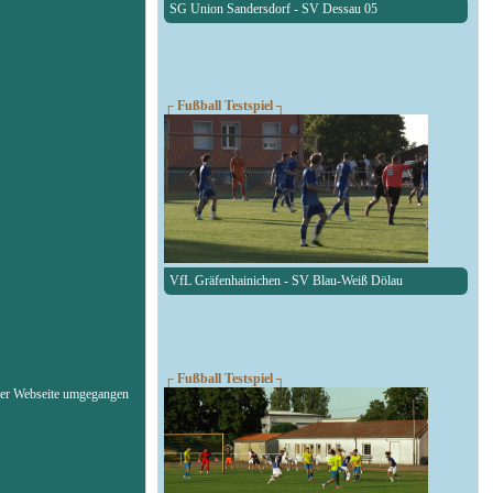
SG Union Sandersdorf - SV Dessau 05
┌ Fußball Testspiel ┐
VfL Gräfenhainichen - SV Blau-Weiß Dölau
┌ Fußball Testspiel ┐
erer Webseite umgegangen