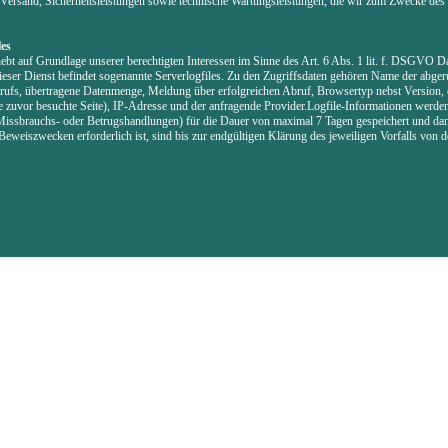
Versand, Sicherheitsleistungen sowie technische Wartungsleistungen, die wir zum Zwecke des 
.
les
ebt auf Grundlage unserer berechtigten Interessen im Sinne des Art. 6 Abs. 1 lit. f. DSGVO Da
ieser Dienst befindet sogenannte Serverlogfiles. Zu den Zugriffsdaten gehören Name der abger
ufs, übertragene Datenmenge, Meldung über erfolgreichen Abruf, Browsertyp nebst Version, 
e zuvor besuchte Seite), IP-Adresse und der anfragende Provider.Logfile-Informationen werde
Missbrauchs- oder Betrugshandlungen) für die Dauer von maximal 7 Tagen gespeichert und dan
eweiszwecken erforderlich ist, sind bis zur endgültigen Klärung des jeweiligen Vorfalls von 