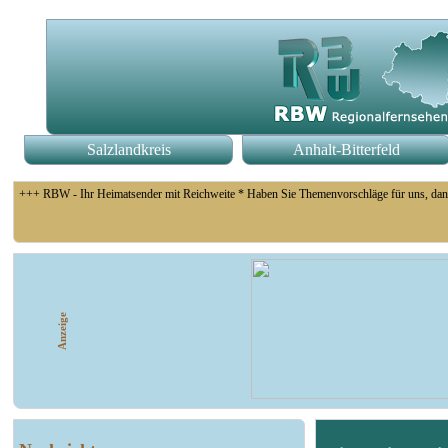
Salzlandkreis
Anhalt-Bitterfeld
+++ RBW - Ihr Heimatsender mit Reichweite * Haben Sie Themenvorschläge für uns, dan
+++ Fußball Oberliga Süd 1. Spieltag: SG Union Sandersdorf - VfB 1921 Krieschow, S
Anzeige