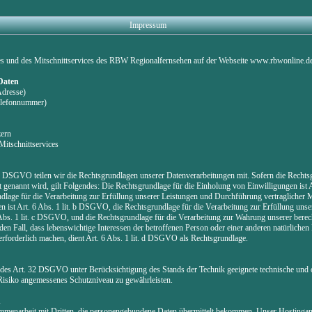
Impressum
es und des Mitschnittservices des RBW Regionalfernsehen auf der Webseite www.rbwonline.d
 Daten
Adresse)
Telefonnummer)
zern
Mitschnittservices
DSGVO teilen wir die Rechtsgrundlagen unserer Datenverarbeitungen mit. Sofern die Rechtsg
 genannt wird, gilt Folgendes: Die Rechtsgrundlage für die Einholung von Einwilligungen ist Art
lage für die Verarbeitung zur Erfüllung unserer Leistungen und Durchführung vertragliche
ist Art. 6 Abs. 1 lit. b DSGVO, die Rechtsgrundlage für die Verarbeitung zur Erfüllung unser
 Abs. 1 lit. c DSGVO, und die Rechtsgrundlage für die Verarbeitung zur Wahrung unserer berecht
en Fall, dass lebenswichtige Interessen der betroffenen Person oder einer anderen natürlichen
rforderlich machen, dient Art. 6 Abs. 1 lit. d DSGVO als Rechtsgrundlage.
des Art. 32 DSGVO unter Berücksichtigung des Stands der Technik geeignete technische und 
siko angemessenes Schutzniveau zu gewährleisten.
n
ammenarbeit mit Dritten, die personengebundene Daten übermittelt bekommen. Unser Hostinganbi