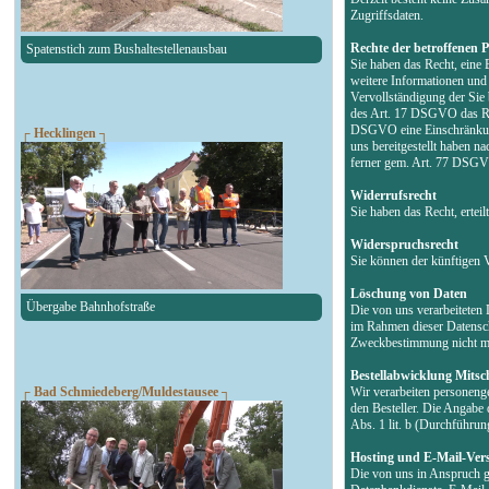
Zugriffsdaten.
Rechte der betroffenen 
Spatenstich zum Bushaltestellenausbau
Sie haben das Recht, eine 
weitere Informationen un
Vervollständigung der Sie
des Art. 17 DSGVO das Rec
DSGVO eine Einschränkung 
┌ Hecklingen ┐
uns bereitgestellt haben 
ferner gem. Art. 77 DSGVO
Widerrufsrecht
Sie haben das Recht, erte
Widerspruchsrecht
Sie können der künftigen 
Löschung von Daten
Übergabe Bahnhofstraße
Die von uns verarbeiteten
im Rahmen dieser Datensch
Zweckbestimmung nicht meh
Bestellabwicklung Mitsch
┌ Bad Schmiedeberg/Muldestausee ┐
Wir verarbeiten personeng
den Besteller. Die Angabe 
Abs. 1 lit. b (Durchführu
Hosting und E-Mail-Ver
Die von uns in Anspruch g