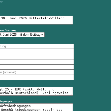
ce
anze Sendung
dingungen