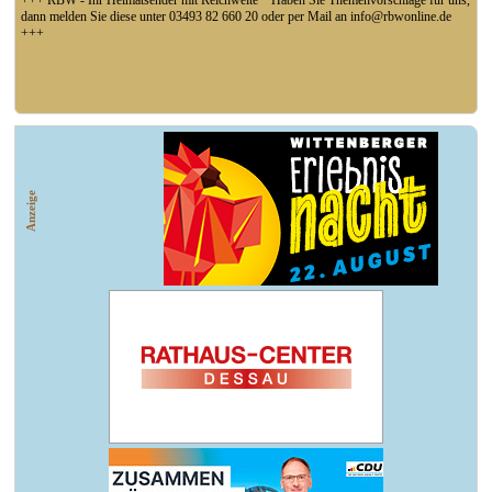
+++ RBW - Ihr Heimatsender mit Reichweite * Haben Sie Themenvorschläge für uns,
dann melden Sie diese unter 03493 82 660 20 oder per Mail an info@rbwonline.de
+++
+++ Fußball Oberliga Süd 1. Spieltag: SG Union Sandersdorf - VfB 1921 Krieschow,
So 14 Uhr +++
Anzeige