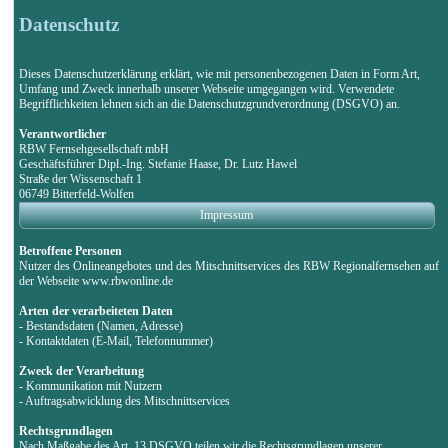
Datenschutz
Dieses Datenschutzerklärung erklärt, wie mit personenbezogenen Daten in Form Art,
Umfang und Zweck innerhalb unserer Webseite umgegangen wird. Verwendete
Begrifflichkeiten lehnen sich an die Datenschutzgrundverordnung (DSGVO) an.
Verantwortlicher
RBW Fernsehgesellschaft mbH
Geschäftsführer Dipl.-Ing. Stefanie Haase, Dr. Lutz Hawel
Straße der Wissenschaft 1
06749 Bitterfeld-Wolfen
Impressum
Betroffene Personen
Nutzer des Onlineangebotes und des Mitschnittservices des RBW Regionalfernsehen auf
der Webseite www.rbwonline.de
Arten der verarbeiteten Daten
- Bestandsdaten (Namen, Adresse)
- Kontaktdaten (E-Mail, Telefonnummer)
Zweck der Verarbeitung
- Kommunikation mit Nutzern
- Auftragsabwicklung des Mitschnittservices
Rechtsgrundlagen
Nach Maßgabe des Art. 13 DSGVO teilen wir die Rechtsgrundlagen unserer