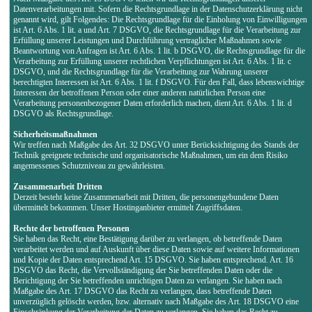
Datenverarbeitungen mit. Sofern die Rechtsgrundlage in der Datenschutzerklärung nicht
genannt wird, gilt Folgendes: Die Rechtsgrundlage für die Einholung von Einwilligungen
ist Art. 6 Abs. 1 lit. a und Art. 7 DSGVO, die Rechtsgrundlage für die Verarbeitung zur
Erfüllung unserer Leistungen und Durchführung vertraglicher Maßnahmen sowie
Beantwortung von Anfragen ist Art. 6 Abs. 1 lit. b DSGVO, die Rechtsgrundlage für die
Verarbeitung zur Erfüllung unserer rechtlichen Verpflichtungen ist Art. 6 Abs. 1 lit. c
DSGVO, und die Rechtsgrundlage für die Verarbeitung zur Wahrung unserer
berechtigten Interessen ist Art. 6 Abs. 1 lit. f DSGVO. Für den Fall, dass lebenswichtige
Interessen der betroffenen Person oder einer anderen natürlichen Person eine
Verarbeitung personenbezogener Daten erforderlich machen, dient Art. 6 Abs. 1 lit. d
DSGVO als Rechtsgrundlage.
Sicherheitsmaßnahmen
Wir treffen nach Maßgabe des Art. 32 DSGVO unter Berücksichtigung des Stands der
Technik geeignete technische und organisatorische Maßnahmen, um ein dem Risiko
angemessenes Schutzniveau zu gewährleisten.
Zusammenarbeit Dritten
Derzeit besteht keine Zusammenarbeit mit Dritten, die personengebundene Daten
übermittelt bekommen. Unser Hostinganbieter ermittelt Zugriffsdaten.
Rechte der betroffenen Personen
Sie haben das Recht, eine Bestätigung darüber zu verlangen, ob betreffende Daten
verarbeitet werden und auf Auskunft über diese Daten sowie auf weitere Informationen
und Kopie der Daten entsprechend Art. 15 DSGVO. Sie haben entsprechend. Art. 16
DSGVO das Recht, die Vervollständigung der Sie betreffenden Daten oder die
Berichtigung der Sie betreffenden unrichtigen Daten zu verlangen. Sie haben nach
Maßgabe des Art. 17 DSGVO das Recht zu verlangen, dass betreffende Daten
unverzüglich gelöscht werden, bzw. alternativ nach Maßgabe des Art. 18 DSGVO eine
Einschränkung der Verarbeitung der Daten zu verlangen. Sie haben das Recht zu