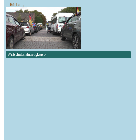
┌ Köthen ┐
Wirtschaftsfahrzeugkorso