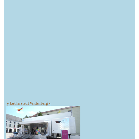
┌ Lutherstadt Wittenberg ┐