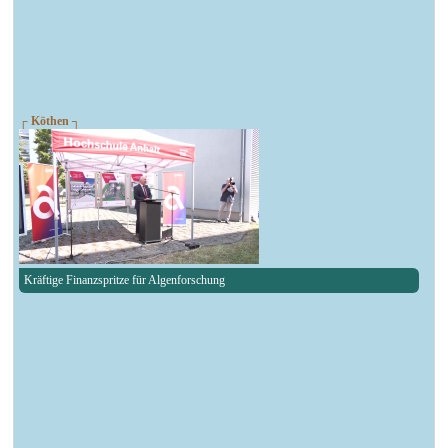
┌ Köthen ┐
Kräftige Finanzspritze für Algenforschung