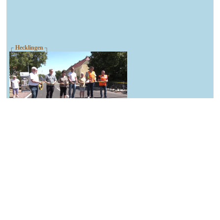
┌ Hecklingen ┐
Übergabe Bahnhofstraße