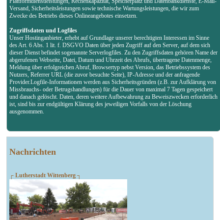
Plattformdienstleistungen, Rechenkapazität, Speicherplatz und Datenbankdienste, E-Mail-
Versand, Sicherheitsleistungen sowie technische Wartungsleistungen, die wir zum
Zwecke des Betriebs dieses Onlineangebotes einsetzen.
Zugriffsdaten und Logfiles
Unser Hostinganbieter, erhebt auf Grundlage unserer berechtigten Interessen im Sinne
des Art. 6 Abs. 1 lit. f. DSGVO Daten über jeden Zugriff auf den Server, auf dem sich
dieser Dienst befindet sogenannte Serverlogfiles. Zu den Zugriffsdaten gehören Name der
abgerufenen Webseite, Datei, Datum und Uhrzeit des Abrufs, übertragene Datenmenge,
Meldung über erfolgreichen Abruf, Browsertyp nebst Version, das Betriebssystem des
Nutzers, Referrer URL (die zuvor besuchte Seite), IP-Adresse und der anfragende
Provider.Logfile-Informationen werden aus Sicherheitsgründen (z.B. zur Aufklärung von
Missbrauchs- oder Betrugshandlungen) für die Dauer von maximal 7 Tagen gespeichert
und danach gelöscht. Daten, deren weitere Aufbewahrung zu Beweiszwecken erforderlich
ist, sind bis zur endgültigen Klärung des jeweiligen Vorfalls von der Löschung
ausgenommen.
Nachrichten
┌ Lutherstadt Wittenberg ┐