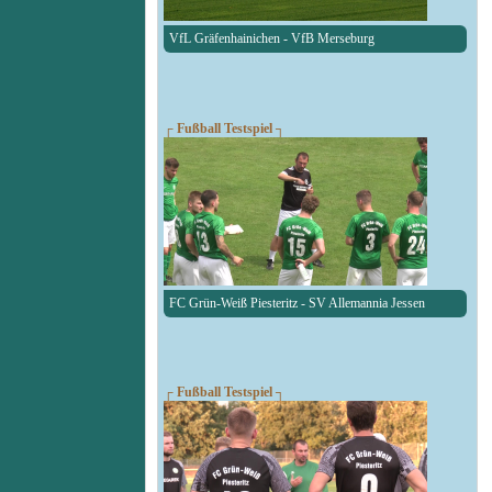
VfL Gräfenhainichen - VfB Merseburg
┌ Fußball Testspiel ┐
FC Grün-Weiß Piesteritz - SV Allemannia Jessen
┌ Fußball Testspiel ┐