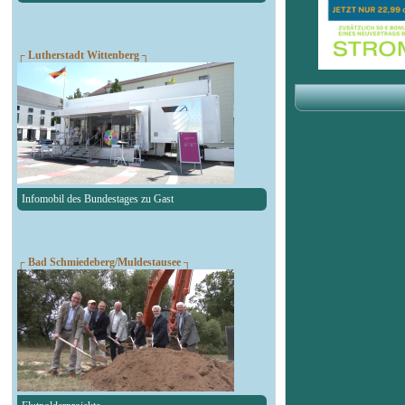
┌ Lutherstadt Wittenberg ┐
Infomobil des Bundestages zu Gast
┌ Bad Schmiedeberg/Muldestausee ┐