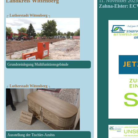
Landkreis Wittenberg
11. November 2025
Zahna-Elster: EC
┌ Lutherstadt Wittenberg ┐
Grundsteinlegung Multifunktionsgebäude
┌ Lutherstadt Wittenberg ┐
Ausstellung der Tischler-Azubis