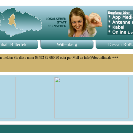
halt-Bitterfeld
Wittenberg
Dessau-Roßl
n melden Sie diese unter 03493 82 660 20 oder per Mail an info@rbwonline.de +++
o 14 Uhr +++