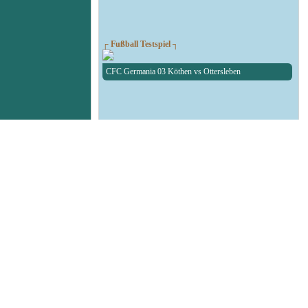
┌ Fußball Testspiel ┐
CFC Germania 03 Köthen vs Ottersleben
┌ RAN1-RBW-Kreispokal ┐
Auslosung des RAN1-RBW-Kreispokal
┌ Fußball Testspiel ┐
SG Union Sandersdorf - RedBull Leipzig U19
┌ Volleyball 1. Bundesliga ┐