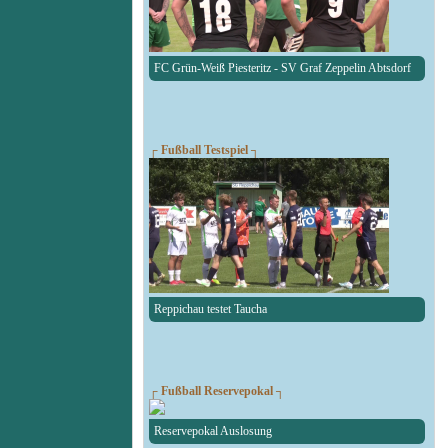
FC Grün-Weiß Piesteritz - SV Graf Zeppelin Abtsdorf
┌ Fußball Testspiel ┐
Reppichau testet Taucha
┌ Fußball Reservepokal ┐
Reservepokal Auslosung