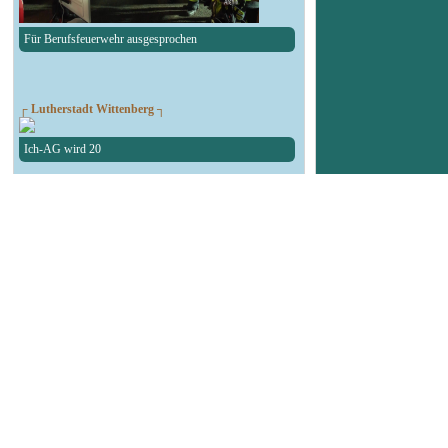
Für Berufsfeuerwehr ausgesprochen
┌ Lutherstadt Wittenberg ┐
Ich-AG wird 20
┌ Lutherstadt Wittenberg ┐
Sommerfest Am Lerchenberg
┌ Bad Schmiedeberg ┐
25. Kreiszeltlager der Jugendfeuerwehren
┌ Kemberg ┐