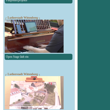
Flutpolderprojekte
┌ Lutherstadt Wittenberg ┐
Open Stage lädt ein
┌ Lutherstadt Wittenberg ┐