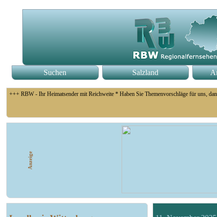
Suchen
Salzland
An
+++ RBW - Ihr Heimatsender mit Reichweite * Haben Sie Themenvorschläge für uns, dan
+++ Fußball Oberliga Süd 1. Spieltag: SG Union Sandersdorf - VfB 1921 Krieschow, S
Anzeige