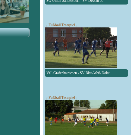
SG Union Sandersdorf - SV Dessau 05
┌ Fußball Testspiel ┐
VfL Gräfenhainichen - SV Blau-Weiß Dölau
┌ Fußball Testspiel ┐