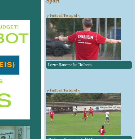
Sport
┌ Fußball Testspiel ┐
Letzter Härtetest für Thalheim
┌ Fußball Testspiel ┐