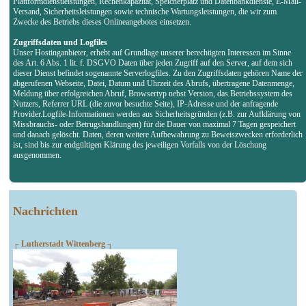
Plattformdienstleistungen, Rechenkapazität, Speicherplatz und Datenbankdienste, E-Mail-
Versand, Sicherheitsleistungen sowie technische Wartungsleistungen, die wir zum
Zwecke des Betriebs dieses Onlineangebotes einsetzen.
Zugriffsdaten und Logfiles
Unser Hostinganbieter, erhebt auf Grundlage unserer berechtigten Interessen im Sinne
des Art. 6 Abs. 1 lit. f. DSGVO Daten über jeden Zugriff auf den Server, auf dem sich
dieser Dienst befindet sogenannte Serverlogfiles. Zu den Zugriffsdaten gehören Name der
abgerufenen Webseite, Datei, Datum und Uhrzeit des Abrufs, übertragene Datenmenge,
Meldung über erfolgreichen Abruf, Browsertyp nebst Version, das Betriebssystem des
Nutzers, Referrer URL (die zuvor besuchte Seite), IP-Adresse und der anfragende
Provider.Logfile-Informationen werden aus Sicherheitsgründen (z.B. zur Aufklärung von
Missbrauchs- oder Betrugshandlungen) für die Dauer von maximal 7 Tagen gespeichert
und danach gelöscht. Daten, deren weitere Aufbewahrung zu Beweiszwecken erforderlich
ist, sind bis zur endgültigen Klärung des jeweiligen Vorfalls von der Löschung
ausgenommen.
Nachrichten
┌ Lutherstadt Wittenberg ┐