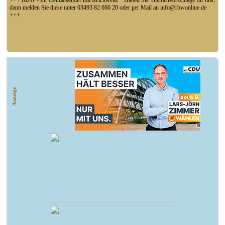
+++ RBW - Ihr Heimatsender mit Reichweite * Haben Sie Themenvorschläge für uns,
dann melden Sie diese unter 03493 82 660 20 oder per Mail an info@rbwonline.de
+++
+++ Coswig: Die Elfähre Coswig hat wegen des geringen Wasserstands der Elbe den
Betrieb eingestellt +++
Anzeige