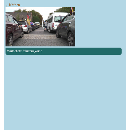
┌ Köthen ┐
Wirtschaftsfahrzeugkorso