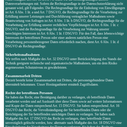
Datenverarbeitungen mit. Sofern die Rechtsgrundlage in der Datenschutzerklärung nicht
genannt wird, gilt Folgendes: Die Rechtsgrundlage für die Einholung von Einwilligungen
ist Art. 6 Abs. 1 lit. a und Art. 7 DSGVO, die Rechtsgrundlage für die Verarbeitung zur
Erfüllung unserer Leistungen und Durchführung vertraglicher Maßnahmen sowie
Beantwortung von Anfragen ist Art. 6 Abs. 1 lit. b DSGVO, die Rechtsgrundlage für die
Verarbeitung zur Erfüllung unserer rechtlichen Verpflichtungen ist Art. 6 Abs. 1 lit. c
DSGVO, und die Rechtsgrundlage für die Verarbeitung zur Wahrung unserer
berechtigten Interessen ist Art. 6 Abs. 1 lit. f DSGVO. Für den Fall, dass lebenswichtige
Interessen der betroffenen Person oder einer anderen natürlichen Person eine
Verarbeitung personenbezogener Daten erforderlich machen, dient Art. 6 Abs. 1 lit. d
DSGVO als Rechtsgrundlage.
Sicherheitsmaßnahmen
Wir treffen nach Maßgabe des Art. 32 DSGVO unter Berücksichtigung des Stands der
Technik geeignete technische und organisatorische Maßnahmen, um ein dem Risiko
angemessenes Schutzniveau zu gewährleisten.
Zusammenarbeit Dritten
Derzeit besteht keine Zusammenarbeit mit Dritten, die personengebundene Daten
übermittelt bekommen. Unser Hostinganbieter ermittelt Zugriffsdaten.
Rechte der betroffenen Personen
Sie haben das Recht, eine Bestätigung darüber zu verlangen, ob betreffende Daten
verarbeitet werden und auf Auskunft über diese Daten sowie auf weitere Informationen
und Kopie der Daten entsprechend Art. 15 DSGVO. Sie haben entsprechend. Art. 16
DSGVO das Recht, die Vervollständigung der Sie betreffenden Daten oder die
Berichtigung der Sie betreffenden unrichtigen Daten zu verlangen. Sie haben nach
Maßgabe des Art. 17 DSGVO das Recht zu verlangen, dass betreffende Daten
unverzüglich gelöscht werden, bzw. alternativ nach Maßgabe des Art. 18 DSGVO eine
Einschränkung der Verarbeitung der Daten zu verlangen. Sie haben das Recht zu