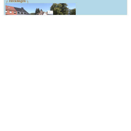
┌ Hecklingen ┐
Spatenstich zum Bushaltestellenausbau