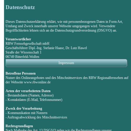
Datenschutz
Dieses Datenschutzerklärung erklärt, wie mit personenbezogenen Daten in Form Art,
Umfang und Zweck innerhalb unserer Webseite umgegangen wird. Verwendete
Begrifflichkeiten lehnen sich an die Datenschutzgrundverordnung (DSGVO) an.
Verantwortlicher
RBW Fernsehgesellschaft mbH
Geschäftsführer Dipl.-Ing. Stefanie Haase, Dr. Lutz Hawel
Straße der Wissenschaft 1
06749 Bitterfeld-Wolfen
Impressum
Betroffene Personen
Nutzer des Onlineangebotes und des Mitschnittservices des RBW Regionalfernsehen auf
der Webseite www.rbwonline.de
Arten der verarbeiteten Daten
- Bestandsdaten (Namen, Adresse)
- Kontaktdaten (E-Mail, Telefonnummer)
Zweck der Verarbeitung
- Kommunikation mit Nutzern
- Auftragsabwicklung des Mitschnittservices
Rechtsgrundlagen
Nach Maßgabe des Art. 13 DSGVO teilen wir die Rechtsgrundlagen unserer