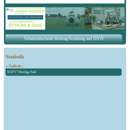
Sendemitschnitt Beitrag/Sendung auf DVD
Statistik
┌ Fußball ┐
NOFV Oberliga Süd