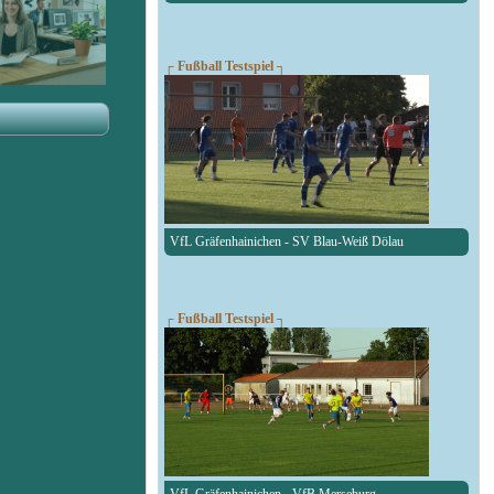
┌ Fußball Testspiel ┐
VfL Gräfenhainichen - SV Blau-Weiß Dölau
┌ Fußball Testspiel ┐