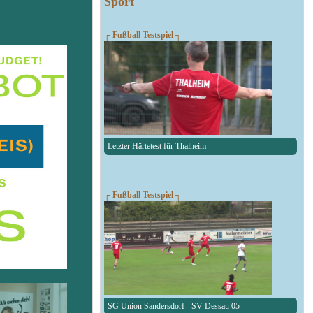
Sport
┌ Fußball Testspiel ┐
Letzter Härtetest für Thalheim
┌ Fußball Testspiel ┐
SG Union Sandersdorf - SV Dessau 05