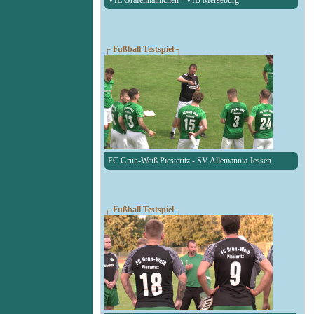
VfL Gräfenhainichen - VfB Merseburg
┌ Fußball Testspiel ┐
FC Grün-Weiß Piesteritz - SV Allemannia Jessen
┌ Fußball Testspiel ┐