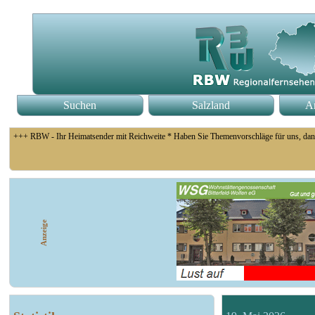
Suchen
Salzland
An
+++ RBW - Ihr Heimatsender mit Reichweite * Haben Sie Themenvorschläge für uns, dan
+++ Coswig: Die Elfähre Coswig hat wegen des geringen Wasserstands der Elbe den Betri
Anzeige