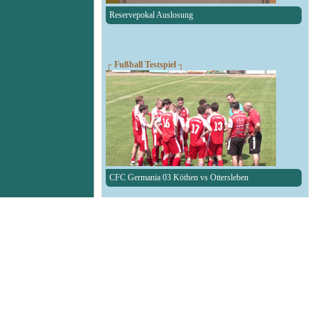
Reservepokal Auslosung
┌ Fußball Testspiel ┐
CFC Germania 03 Köthen vs Ottersleben
┌ RAN1-RBW-Kreispokal ┐
Auslosung des RAN1-RBW-Kreispokal
┌ Fußball Testspiel ┐