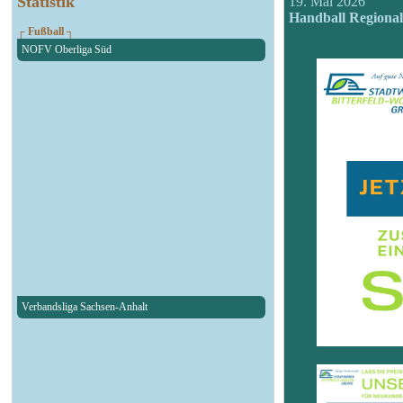
Statistik
19. Mai 2026
Handball Regional
┌ Fußball ┐
NOFV Oberliga Süd
Verbandsliga Sachsen-Anhalt