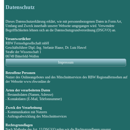
Datenschutz
Dieses Datenschutzerklärung erklärt, wie mit personenbezogenen Daten in Form Art,
Umfang und Zweck innerhalb unserer Webseite umgegangen wird. Verwendete
Begrifflichkeiten lehnen sich an die Datenschutzgrundverordnung (DSGVO) an.
Verantwortlicher
RBW Fernsehgesellschaft mbH
Geschäftsführer Dipl.-Ing. Stefanie Haase, Dr. Lutz Hawel
Straße der Wissenschaft 1
06749 Bitterfeld-Wolfen
Impressum
Betroffene Personen
Nutzer des Onlineangebotes und des Mitschnittservices des RBW Regionalfernsehen auf
der Webseite www.rbwonline.de
Arten der verarbeiteten Daten
- Bestandsdaten (Namen, Adresse)
- Kontaktdaten (E-Mail, Telefonnummer)
Zweck der Verarbeitung
- Kommunikation mit Nutzern
- Auftragsabwicklung des Mitschnittservices
Rechtsgrundlagen
Nach Maßgabe des Art. 13 DSGVO teilen wir die Rechtsgrundlagen unserer