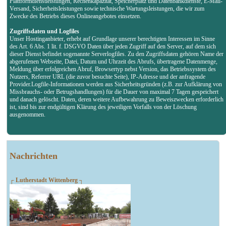
Plattformdienstleistungen, Rechenkapazität, Speicherplatz und Datenbankdienste, E-Mail-
Versand, Sicherheitsleistungen sowie technische Wartungsleistungen, die wir zum
Zwecke des Betriebs dieses Onlineangebotes einsetzen.
Zugriffsdaten und Logfiles
Unser Hostinganbieter, erhebt auf Grundlage unserer berechtigten Interessen im Sinne
des Art. 6 Abs. 1 lit. f. DSGVO Daten über jeden Zugriff auf den Server, auf dem sich
dieser Dienst befindet sogenannte Serverlogfiles. Zu den Zugriffsdaten gehören Name der
abgerufenen Webseite, Datei, Datum und Uhrzeit des Abrufs, übertragene Datenmenge,
Meldung über erfolgreichen Abruf, Browsertyp nebst Version, das Betriebssystem des
Nutzers, Referrer URL (die zuvor besuchte Seite), IP-Adresse und der anfragende
Provider.Logfile-Informationen werden aus Sicherheitsgründen (z.B. zur Aufklärung von
Missbrauchs- oder Betrugshandlungen) für die Dauer von maximal 7 Tagen gespeichert
und danach gelöscht. Daten, deren weitere Aufbewahrung zu Beweiszwecken erforderlich
ist, sind bis zur endgültigen Klärung des jeweiligen Vorfalls von der Löschung
ausgenommen.
Nachrichten
┌ Lutherstadt Wittenberg ┐