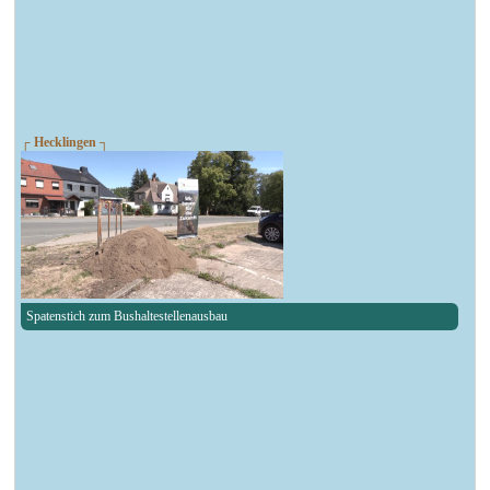
┌ Hecklingen ┐
Spatenstich zum Bushaltestellenausbau