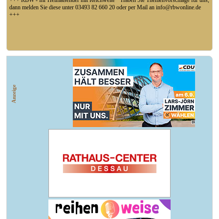
+++ RBW - Ihr Heimatsender mit Reichweite * Haben Sie Themenvorschläge für uns,
dann melden Sie diese unter 03493 82 660 20 oder per Mail an info@rbwonline.de
+++
+++ Coswig: Die Elfähre Coswig hat wegen des geringen Wasserstands der Elbe den
Betrieb eingestellt +++
Anzeige