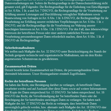
Datenverarbeitungen mit. Sofern die Rechtsgrundlage in der Datenschutzerklärung nicht
genannt wird, gilt Folgendes: Die Rechtsgrundlage für die Einholung von Einwilligungen
ist Art. 6 Abs. 1 lit. a und Art. 7 DSGVO, die Rechtsgrundlage für die Verarbeitung zur
Erfüllung unserer Leistungen und Durchführung vertraglicher Maßnahmen sowie
Beantwortung von Anfragen ist Art. 6 Abs. 1 lit. b DSGVO, die Rechtsgrundlage für die
Verarbeitung zur Erfüllung unserer rechtlichen Verpflichtungen ist Art. 6 Abs. 1 lit. c
DSGVO, und die Rechtsgrundlage für die Verarbeitung zur Wahrung unserer
berechtigten Interessen ist Art. 6 Abs. 1 lit. f DSGVO. Für den Fall, dass lebenswichtige
Interessen der betroffenen Person oder einer anderen natürlichen Person eine
Verarbeitung personenbezogener Daten erforderlich machen, dient Art. 6 Abs. 1 lit. d
DSGVO als Rechtsgrundlage.
Sicherheitsmaßnahmen
Wir treffen nach Maßgabe des Art. 32 DSGVO unter Berücksichtigung des Stands der
Technik geeignete technische und organisatorische Maßnahmen, um ein dem Risiko
angemessenes Schutzniveau zu gewährleisten.
Zusammenarbeit Dritten
Derzeit besteht keine Zusammenarbeit mit Dritten, die personengebundene Daten
übermittelt bekommen. Unser Hostinganbieter ermittelt Zugriffsdaten.
Rechte der betroffenen Personen
Sie haben das Recht, eine Bestätigung darüber zu verlangen, ob betreffende Daten
verarbeitet werden und auf Auskunft über diese Daten sowie auf weitere Informationen
und Kopie der Daten entsprechend Art. 15 DSGVO. Sie haben entsprechend. Art. 16
DSGVO das Recht, die Vervollständigung der Sie betreffenden Daten oder die
Berichtigung der Sie betreffenden unrichtigen Daten zu verlangen. Sie haben nach
Maßgabe des Art. 17 DSGVO das Recht zu verlangen, dass betreffende Daten
unverzüglich gelöscht werden, bzw. alternativ nach Maßgabe des Art. 18 DSGVO eine
Einschränkung der Verarbeitung der Daten zu verlangen. Sie haben das Recht zu