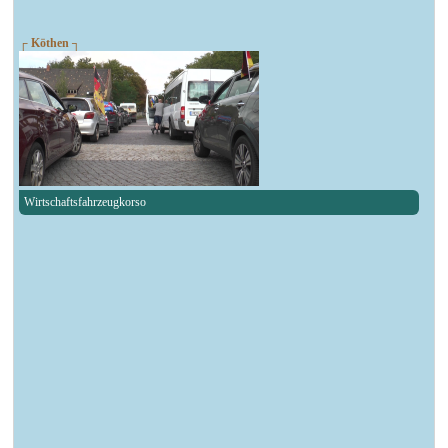
┌ Köthen ┐
Wirtschaftsfahrzeugkorso