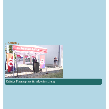
┌ Köthen ┐
Kräftige Finanzspritze für Algenforschung