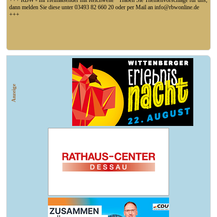
+++ RBW - Ihr Heimatsender mit Reichweite * Haben Sie Themenvorschläge für uns,
dann melden Sie diese unter 03493 82 660 20 oder per Mail an info@rbwonline.de
+++
+++ Fußball Oberliga Süd 1. Spieltag: SG Union Sandersdorf - VfB 1921 Krieschow,
So 14 Uhr +++
Anzeige