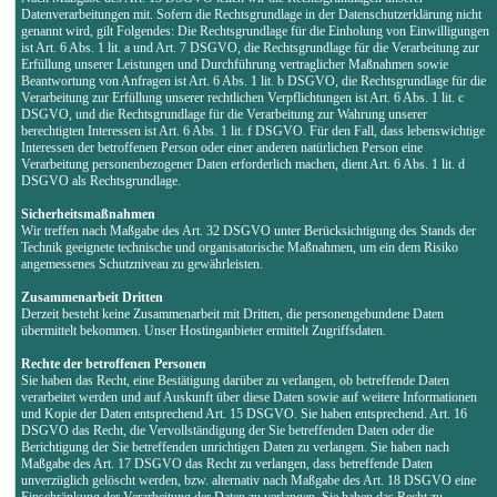
Datenverarbeitungen mit. Sofern die Rechtsgrundlage in der Datenschutzerklärung nicht
genannt wird, gilt Folgendes: Die Rechtsgrundlage für die Einholung von Einwilligungen
ist Art. 6 Abs. 1 lit. a und Art. 7 DSGVO, die Rechtsgrundlage für die Verarbeitung zur
Erfüllung unserer Leistungen und Durchführung vertraglicher Maßnahmen sowie
Beantwortung von Anfragen ist Art. 6 Abs. 1 lit. b DSGVO, die Rechtsgrundlage für die
Verarbeitung zur Erfüllung unserer rechtlichen Verpflichtungen ist Art. 6 Abs. 1 lit. c
DSGVO, und die Rechtsgrundlage für die Verarbeitung zur Wahrung unserer
berechtigten Interessen ist Art. 6 Abs. 1 lit. f DSGVO. Für den Fall, dass lebenswichtige
Interessen der betroffenen Person oder einer anderen natürlichen Person eine
Verarbeitung personenbezogener Daten erforderlich machen, dient Art. 6 Abs. 1 lit. d
DSGVO als Rechtsgrundlage.
Sicherheitsmaßnahmen
Wir treffen nach Maßgabe des Art. 32 DSGVO unter Berücksichtigung des Stands der
Technik geeignete technische und organisatorische Maßnahmen, um ein dem Risiko
angemessenes Schutzniveau zu gewährleisten.
Zusammenarbeit Dritten
Derzeit besteht keine Zusammenarbeit mit Dritten, die personengebundene Daten
übermittelt bekommen. Unser Hostinganbieter ermittelt Zugriffsdaten.
Rechte der betroffenen Personen
Sie haben das Recht, eine Bestätigung darüber zu verlangen, ob betreffende Daten
verarbeitet werden und auf Auskunft über diese Daten sowie auf weitere Informationen
und Kopie der Daten entsprechend Art. 15 DSGVO. Sie haben entsprechend. Art. 16
DSGVO das Recht, die Vervollständigung der Sie betreffenden Daten oder die
Berichtigung der Sie betreffenden unrichtigen Daten zu verlangen. Sie haben nach
Maßgabe des Art. 17 DSGVO das Recht zu verlangen, dass betreffende Daten
unverzüglich gelöscht werden, bzw. alternativ nach Maßgabe des Art. 18 DSGVO eine
Einschränkung der Verarbeitung der Daten zu verlangen. Sie haben das Recht zu