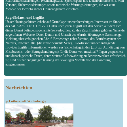
Plattformdienstleistungen, Rechenkapazität, Speicherplatz und Datenbankdienste, E-Mail-
Versand, Sicherheitsleistungen sowie technische Wartungsleistungen, die wir zum
Zwecke des Betriebs dieses Onlineangebotes einsetzen.
Zugriffsdaten und Logfiles
Unser Hostinganbieter, erhebt auf Grundlage unserer berechtigten Interessen im Sinne
des Art. 6 Abs. 1 lit. f. DSGVO Daten über jeden Zugriff auf den Server, auf dem sich
dieser Dienst befindet sogenannte Serverlogfiles. Zu den Zugriffsdaten gehören Name der
abgerufenen Webseite, Datei, Datum und Uhrzeit des Abrufs, übertragene Datenmenge,
Meldung über erfolgreichen Abruf, Browsertyp nebst Version, das Betriebssystem des
Nutzers, Referrer URL (die zuvor besuchte Seite), IP-Adresse und der anfragende
Provider.Logfile-Informationen werden aus Sicherheitsgründen (z.B. zur Aufklärung von
Missbrauchs- oder Betrugshandlungen) für die Dauer von maximal 7 Tagen gespeichert
und danach gelöscht. Daten, deren weitere Aufbewahrung zu Beweiszwecken erforderlich
ist, sind bis zur endgültigen Klärung des jeweiligen Vorfalls von der Löschung
ausgenommen.
Nachrichten
┌ Lutherstadt Wittenberg ┐