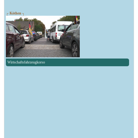
┌ Köthen ┐
Wirtschaftsfahrzeugkorso