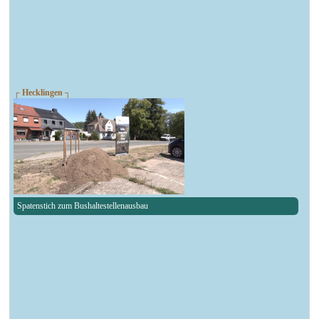
┌ Hecklingen ┐
Spatenstich zum Bushaltestellenausbau