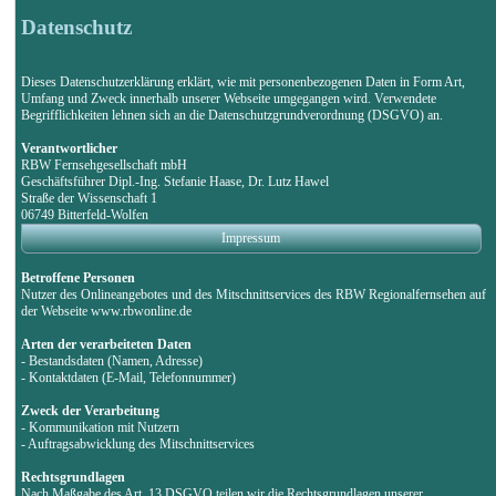
Datenschutz
Dieses Datenschutzerklärung erklärt, wie mit personenbezogenen Daten in Form Art,
Umfang und Zweck innerhalb unserer Webseite umgegangen wird. Verwendete
Begrifflichkeiten lehnen sich an die Datenschutzgrundverordnung (DSGVO) an.
Verantwortlicher
RBW Fernsehgesellschaft mbH
Geschäftsführer Dipl.-Ing. Stefanie Haase, Dr. Lutz Hawel
Straße der Wissenschaft 1
06749 Bitterfeld-Wolfen
Impressum
Betroffene Personen
Nutzer des Onlineangebotes und des Mitschnittservices des RBW Regionalfernsehen auf
der Webseite www.rbwonline.de
Arten der verarbeiteten Daten
- Bestandsdaten (Namen, Adresse)
- Kontaktdaten (E-Mail, Telefonnummer)
Zweck der Verarbeitung
- Kommunikation mit Nutzern
- Auftragsabwicklung des Mitschnittservices
Rechtsgrundlagen
Nach Maßgabe des Art. 13 DSGVO teilen wir die Rechtsgrundlagen unserer