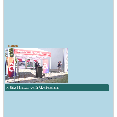
┌ Köthen ┐
Kräftige Finanzspritze für Algenforschung