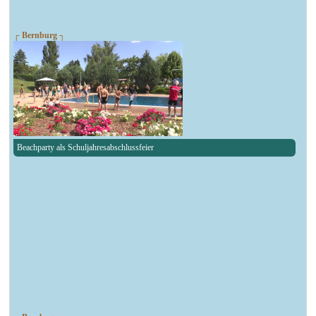
┌ Bernburg ┐
Beachparty als Schuljahresabschlussfeier