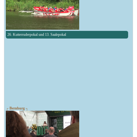
26. Kutterruderpokal und 13. Saalepokal
┌ Bernburg ┐