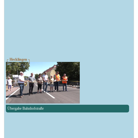
┌ Hecklingen ┐
Übergabe Bahnhofstraße