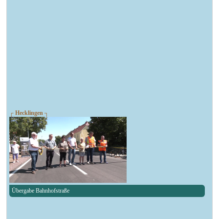
┌ Hecklingen ┐
Übergabe Bahnhofstraße