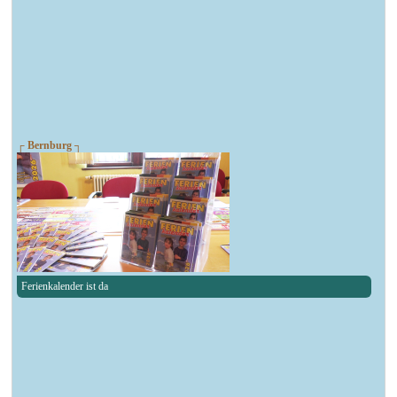
┌ Bernburg ┐
Ferienkalender ist da