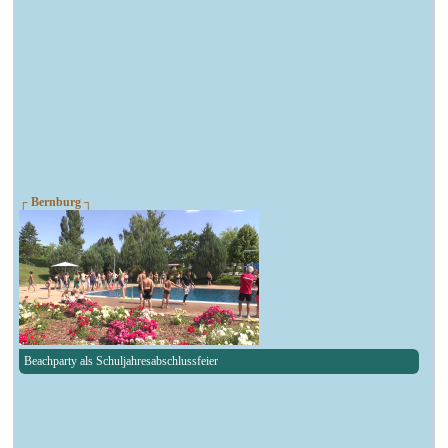
┌ Bernburg ┐
Beachparty als Schuljahresabschlussfeier