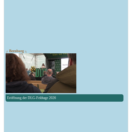
┌ Bernburg ┐
Eröffnung der DLG-Feldtage 2026