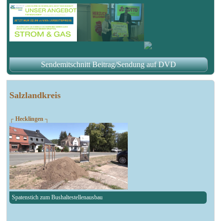
Sendemitschnitt Beitrag/Sendung auf DVD
Salzlandkreis
┌ Hecklingen ┐
Spatenstich zum Bushaltestellenausbau