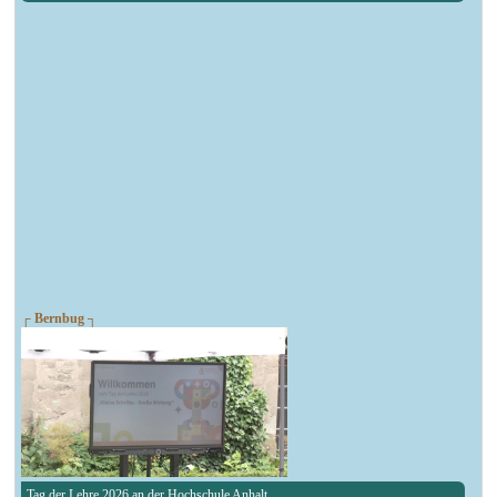
┌ Bernbug ┐
Tag der Lehre 2026 an der Hochschule Anhalt