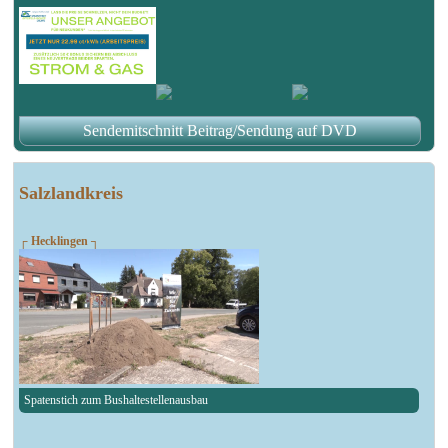
Sendemitschnitt Beitrag/Sendung auf DVD
Salzlandkreis
┌ Hecklingen ┐
Spatenstich zum Bushaltestellenausbau