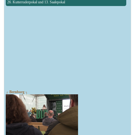
26. Kutterruderpokal und 13. Saalepokal
┌ Bernburg ┐