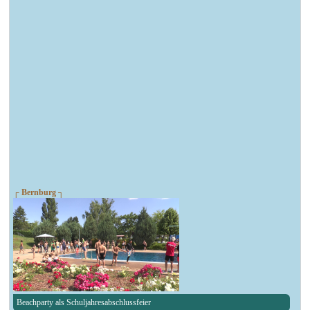
┌ Bernburg ┐
Beachparty als Schuljahresabschlussfeier