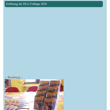
Eröffnung der DLG-Feldtage 2026
┌ Bernburg ┐