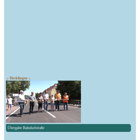
┌ Hecklingen ┐
Übergabe Bahnhofstraße