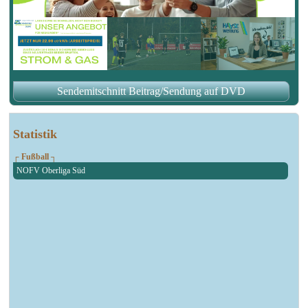
Sendemitschnitt Beitrag/Sendung auf DVD
Statistik
┌ Fußball ┐
NOFV Oberliga Süd