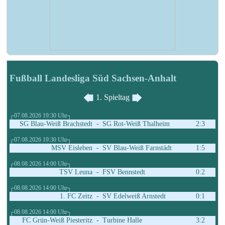
Fußball Landesliga Süd Sachsen-Anhalt
1. Spieltag
┌07.08.2026 19:30 Uhr┐
SG Blau-Weiß Brachstedt
-
SG Rot-Weiß Thalheim
2:3
┌07.08.2026 19:30 Uhr┐
MSV Eisleben
-
SV Blau-Weiß Farnstädt
1:5
┌08.08.2026 14:00 Uhr┐
TSV Leuna
-
FSV Bennstedt
0:2
┌08.08.2026 14:00 Uhr┐
1. FC Zeitz
-
SV Edelweiß Arnstedt
0:1
┌08.08.2026 14:00 Uhr┐
FC Grün-Weiß Piesteritz
-
Turbine Halle
3:2