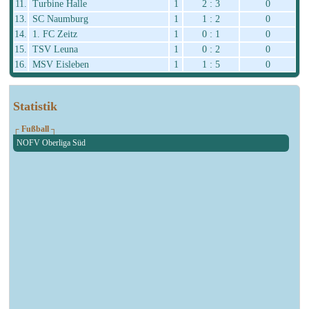
11.
Turbine Halle
1
2 : 3
0
13.
SC Naumburg
1
1 : 2
0
14.
1. FC Zeitz
1
0 : 1
0
15.
TSV Leuna
1
0 : 2
0
16.
MSV Eisleben
1
1 : 5
0
Statistik
┌ Fußball ┐
NOFV Oberliga Süd