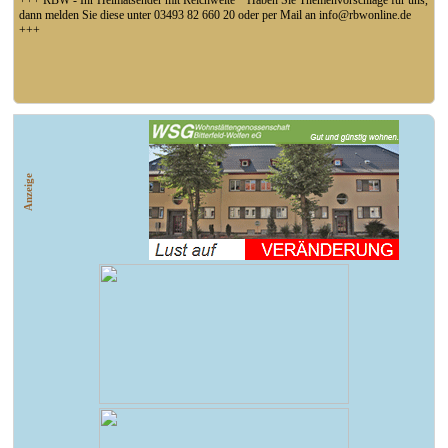
+++ RBW - Ihr Heimatsender mit Reichweite * Haben Sie Themenvorschläge für uns,
dann melden Sie diese unter 03493 82 660 20 oder per Mail an info@rbwonline.de
+++
+++ Fußball Oberliga Süd 1. Spieltag: SG Union Sandersdorf - VfB 1921 Krieschow,
So 14 Uhr +++
Anzeige