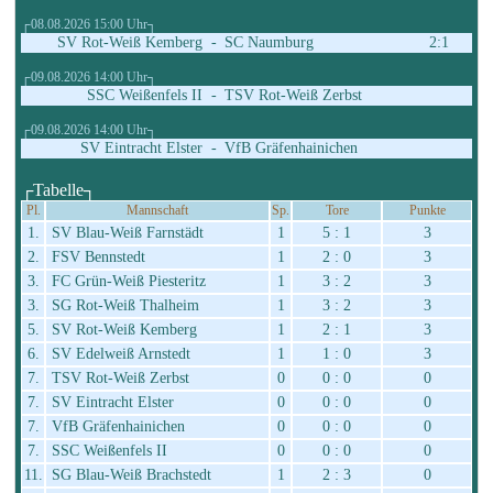
┌08.08.2026 15:00 Uhr┐
SV Rot-Weiß Kemberg
-
SC Naumburg
2:1
┌09.08.2026 14:00 Uhr┐
SSC Weißenfels II
-
TSV Rot-Weiß Zerbst
┌09.08.2026 14:00 Uhr┐
SV Eintracht Elster
-
VfB Gräfenhainichen
┌Tabelle┐
Pl.
Mannschaft
Sp.
Tore
Punkte
1.
SV Blau-Weiß Farnstädt
1
5 : 1
3
2.
FSV Bennstedt
1
2 : 0
3
3.
FC Grün-Weiß Piesteritz
1
3 : 2
3
3.
SG Rot-Weiß Thalheim
1
3 : 2
3
5.
SV Rot-Weiß Kemberg
1
2 : 1
3
6.
SV Edelweiß Arnstedt
1
1 : 0
3
7.
TSV Rot-Weiß Zerbst
0
0 : 0
0
7.
SV Eintracht Elster
0
0 : 0
0
7.
VfB Gräfenhainichen
0
0 : 0
0
7.
SSC Weißenfels II
0
0 : 0
0
11.
SG Blau-Weiß Brachstedt
1
2 : 3
0