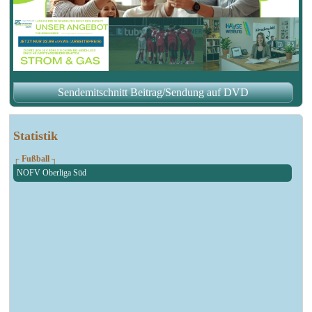
Sendemitschnitt Beitrag/Sendung auf DVD
Statistik
┌ Fußball ┐
NOFV Oberliga Süd