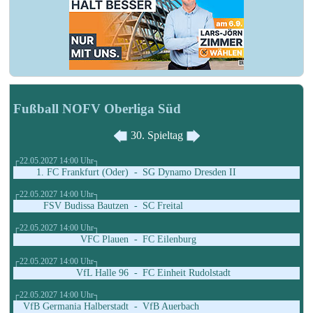
Fußball NOFV Oberliga Süd
30. Spieltag
┌22.05.2027 14:00 Uhr┐
1. FC Frankfurt (Oder)
-
SG Dynamo Dresden II
┌22.05.2027 14:00 Uhr┐
FSV Budissa Bautzen
-
SC Freital
┌22.05.2027 14:00 Uhr┐
VFC Plauen
-
FC Eilenburg
┌22.05.2027 14:00 Uhr┐
VfL Halle 96
-
FC Einheit Rudolstadt
┌22.05.2027 14:00 Uhr┐
VfB Germania Halberstadt
-
VfB Auerbach