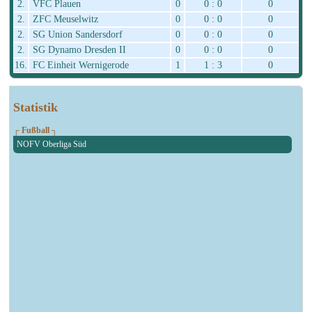
2.
VFC Plauen
0
0 : 0
0
2.
ZFC Meuselwitz
0
0 : 0
0
2.
SG Union Sandersdorf
0
0 : 0
0
2.
SG Dynamo Dresden II
0
0 : 0
0
16.
FC Einheit Wernigerode
1
1 : 3
0
Statistik
┌ Fußball ┐
NOFV Oberliga Süd