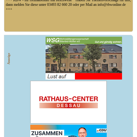
+++ RBW - Ihr Heimatsender mit Reichweite * Haben Sie Themenvorschläge für uns,
dann melden Sie diese unter 03493 82 660 20 oder per Mail an info@rbwonline.de
+++
+++ Fußball Oberliga Süd 1. Spieltag: SG Union Sandersdorf - VfB 1921 Krieschow,
So 14 Uhr +++
Anzeige