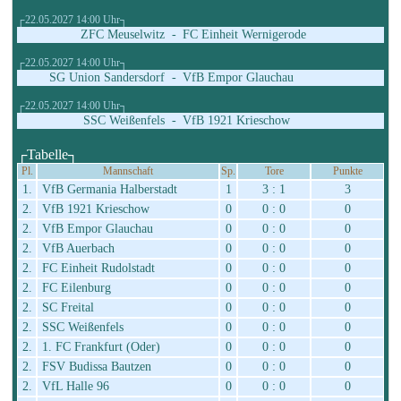
┌22.05.2027 14:00 Uhr┐
ZFC Meuselwitz
-
FC Einheit Wernigerode
┌22.05.2027 14:00 Uhr┐
SG Union Sandersdorf
-
VfB Empor Glauchau
┌22.05.2027 14:00 Uhr┐
SSC Weißenfels
-
VfB 1921 Krieschow
┌Tabelle┐
Pl.
Mannschaft
Sp.
Tore
Punkte
1.
VfB Germania Halberstadt
1
3 : 1
3
2.
VfB 1921 Krieschow
0
0 : 0
0
2.
VfB Empor Glauchau
0
0 : 0
0
2.
VfB Auerbach
0
0 : 0
0
2.
FC Einheit Rudolstadt
0
0 : 0
0
2.
FC Eilenburg
0
0 : 0
0
2.
SC Freital
0
0 : 0
0
2.
SSC Weißenfels
0
0 : 0
0
2.
1. FC Frankfurt (Oder)
0
0 : 0
0
2.
FSV Budissa Bautzen
0
0 : 0
0
2.
VfL Halle 96
0
0 : 0
0