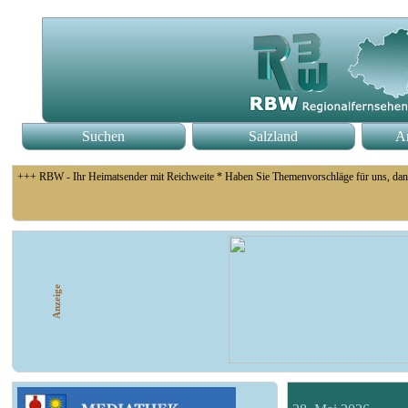
Suchen
Salzland
An
+++ RBW - Ihr Heimatsender mit Reichweite * Haben Sie Themenvorschläge für uns, dan
+++ Fußball Oberliga Süd 1. Spieltag: SG Union Sandersdorf - VfB 1921 Krieschow, S
Anzeige