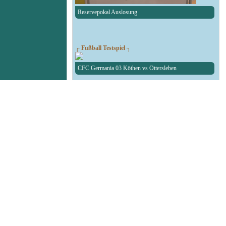
Reservepokal Auslosung
┌ Fußball Testspiel ┐
CFC Germania 03 Köthen vs Ottersleben
┌ RAN1-RBW-Kreispokal ┐
Auslosung des RAN1-RBW-Kreispokal
┌ Fußball Testspiel ┐
SG Union Sandersdorf - RedBull Leipzig U19
┌ Volleyball 1. Bundesliga ┐