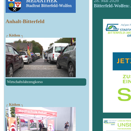
28. Mai 2026
Bitterfeld-Wolfen:
Anhalt-Bitterfeld
┌ Köthen ┐
Wirtschaftsfahrzeugkorso
┌ Köthen ┐