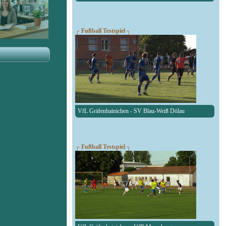
┌ Fußball Testspiel ┐
VfL Gräfenhainichen - SV Blau-Weiß Dölau
┌ Fußball Testspiel ┐