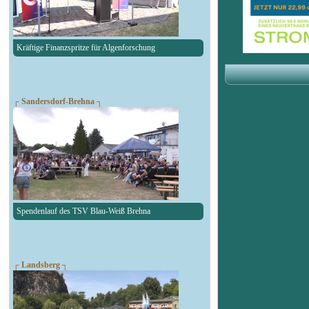
Kräftige Finanzspritze für Algenforschung
┌ Sandersdorf-Brehna ┐
Spendenlauf des TSV Blau-Weiß Brehna
┌ Landsberg ┐