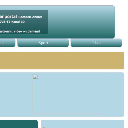
au
Sport
Live