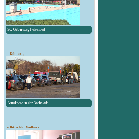
90. Geburtstag Felsenbad
┌ Köthen ┐
Autokorso in der Bachstadt
┌ Bitterfeld-Wolfen ┐