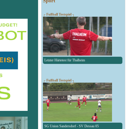
Sport
┌ Fußball Testspiel ┐
Letzter Härtetest für Thalheim
┌ Fußball Testspiel ┐
SG Union Sandersdorf - SV Dessau 05