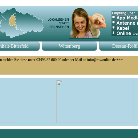
halt-Bitterfeld
Wittenberg
Dessau-Roßl
n melden Sie diese unter 03493 82 660 20 oder per Mail an info@rbwonline.de +++
o 14 Uhr +++