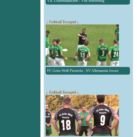
VfL Gräfenhainichen - VfB Merseburg
┌ Fußball Testspiel ┐
FC Grün-Weiß Piesteritz - SV Allemannia Jessen
┌ Fußball Testspiel ┐