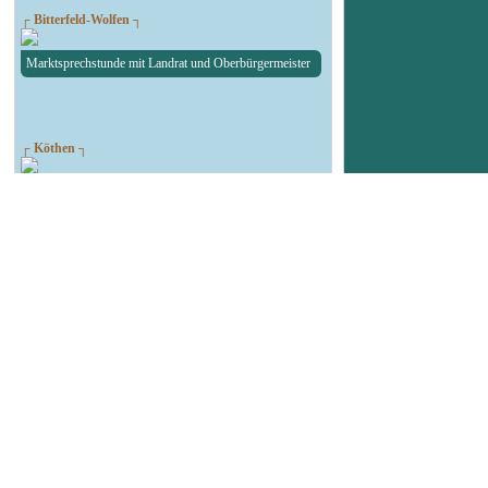
┌ Bitterfeld-Wolfen ┐
Marktsprechstunde mit Landrat und Oberbürgermeister
┌ Köthen ┐
Susi ist bei der Castingshow
┌ Bitterfeld-Wolfen ┐
Energieminister Willingmann bei AMG Lithium
┌ Köthen ┐
Christopher Street Day