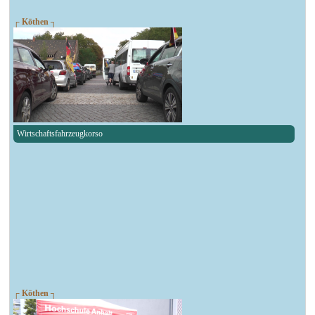
┌ Köthen ┐
Wirtschaftsfahrzeugkorso
┌ Köthen ┐