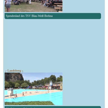
Spendenlauf des TSV Blau-Weiß Brehna
┌ Landsberg ┐