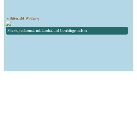
┌ Bitterfeld-Wolfen ┐
Marktsprechstunde mit Landrat und Oberbürgermeister
┌ Köthen ┐
Susi ist bei der Castingshow