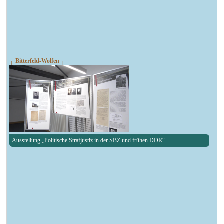
┌ Bitterfeld-Wolfen ┐
Ausstellung „Politische Strafjustiz in der SBZ und frühen DDR“