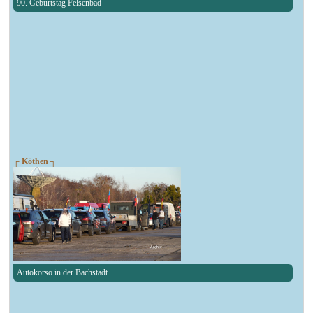
90. Geburtstag Felsenbad
┌ Köthen ┐
Autokorso in der Bachstadt