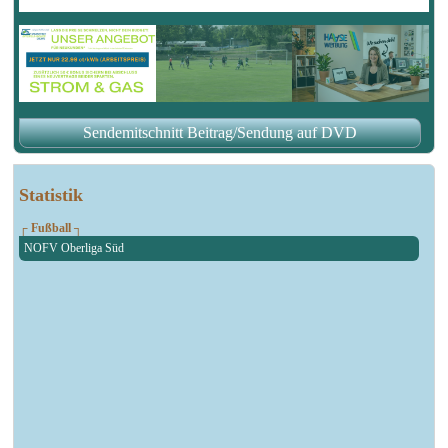
Sendemitschnitt Beitrag/Sendung auf DVD
Statistik
┌ Fußball ┐
NOFV Oberliga Süd