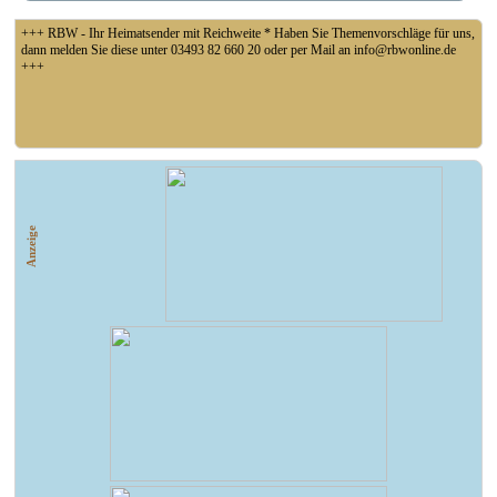
+++ RBW - Ihr Heimatsender mit Reichweite * Haben Sie Themenvorschläge für uns,
dann melden Sie diese unter 03493 82 660 20 oder per Mail an info@rbwonline.de
+++
+++ Fußball Oberliga Süd 1. Spieltag: SG Union Sandersdorf - VfB 1921 Krieschow,
So 14 Uhr +++
Anzeige