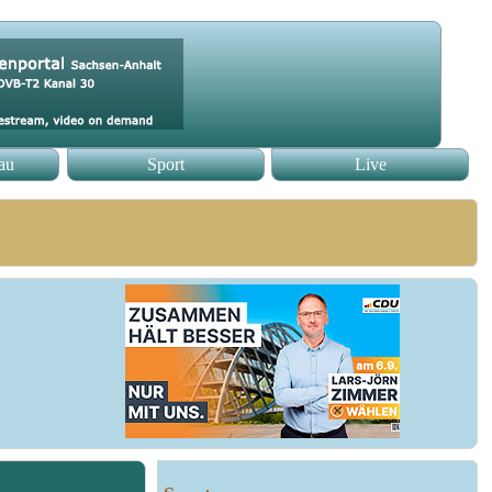
au
Sport
Live