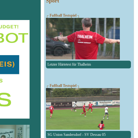
Sport
┌ Fußball Testspiel ┐
Letzter Härtetest für Thalheim
┌ Fußball Testspiel ┐
SG Union Sandersdorf - SV Dessau 05