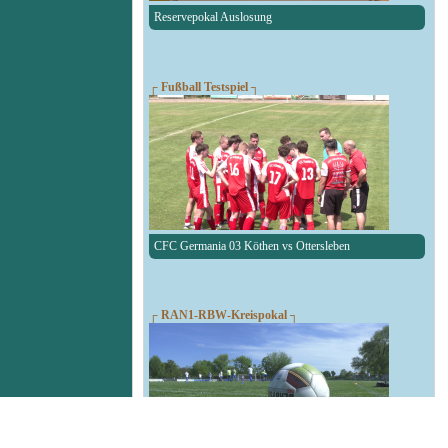
Reservepokal Auslosung
┌ Fußball Testspiel ┐
CFC Germania 03 Köthen vs Ottersleben
┌ RAN1-RBW-Kreispokal ┐