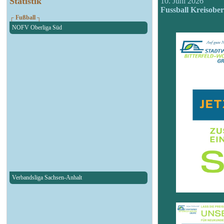
Statistik
10. Juni 2026
Fussball Kreisobe
┌ Fußball ┐
NOFV Oberliga Süd
Verbandsliga Sachsen-Anhalt