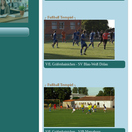
┌ Fußball Testspiel ┐
VfL Gräfenhainichen - SV Blau-Weiß Dölau
┌ Fußball Testspiel ┐
VfL Gräfenhainichen - VfB Merseburg