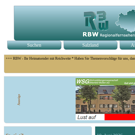
Suchen
Salzland
An
+++ RBW - Ihr Heimatsender mit Reichweite * Haben Sie Themenvorschläge für uns, dan
+++ Fußball Oberliga Süd 1. Spieltag: SG Union Sandersdorf - VfB 1921 Krieschow, S
Anzeige