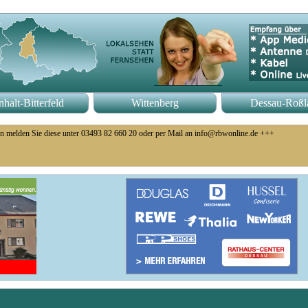
halt-Bitterfeld
Wittenberg
Dessau-Roßl
n melden Sie diese unter 03493 82 660 20 oder per Mail an info@rbwonline.de +++
o 14 Uhr +++