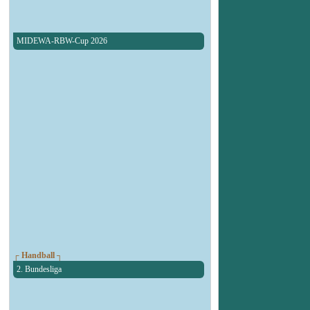
MIDEWA-RBW-Cup 2026
┌ Handball ┐
2. Bundesliga