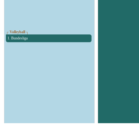
┌ Volleyball ┐
1. Bundesliga
┌ Basketball ┐