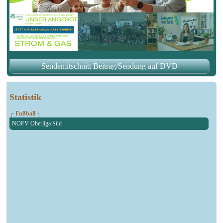
Sendemitschnitt Beitrag/Sendung auf DVD
Statistik
┌ Fußball ┐
NOFV Oberliga Süd