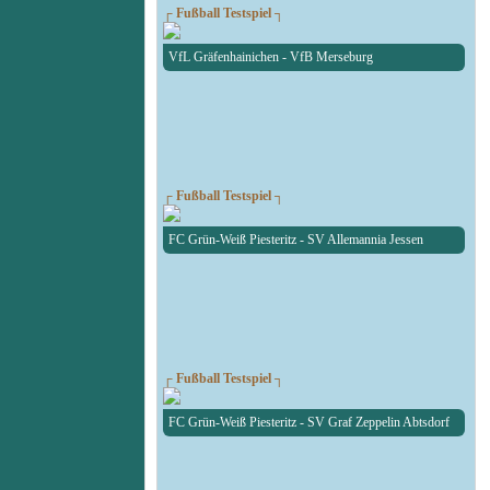
┌ Fußball Testspiel ┐
VfL Gräfenhainichen - VfB Merseburg
┌ Fußball Testspiel ┐
FC Grün-Weiß Piesteritz - SV Allemannia Jessen
┌ Fußball Testspiel ┐
FC Grün-Weiß Piesteritz - SV Graf Zeppelin Abtsdorf