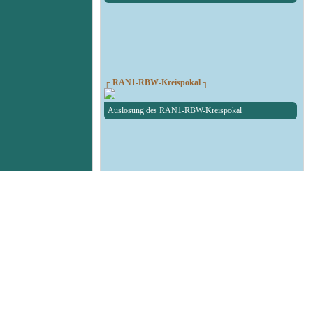
┌ RAN1-RBW-Kreispokal ┐
Auslosung des RAN1-RBW-Kreispokal
┌ Fußball Testspiel ┐
SG Union Sandersdorf - RedBull Leipzig U19