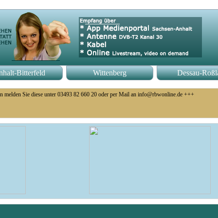
halt-Bitterfeld
Wittenberg
Dessau-Roßl
n melden Sie diese unter 03493 82 660 20 oder per Mail an info@rbwonline.de +++
o 14 Uhr +++