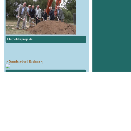
Flutpolderprojekte
┌ Sandersdorf-Brehna ┐
Spendenlauf des TSV Blau-Weiß Brehna
┌ Landsberg ┐
90. Geburtstag Felsenbad
┌ Köthen ┐