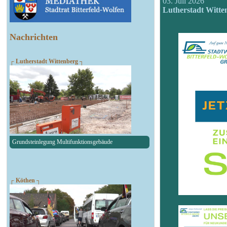
03. Juli 2026
Lutherstadt Witte
Nachrichten
┌ Lutherstadt Wittenberg ┐
Grundsteinlegung Multifunktionsgebäude
┌ Köthen ┐