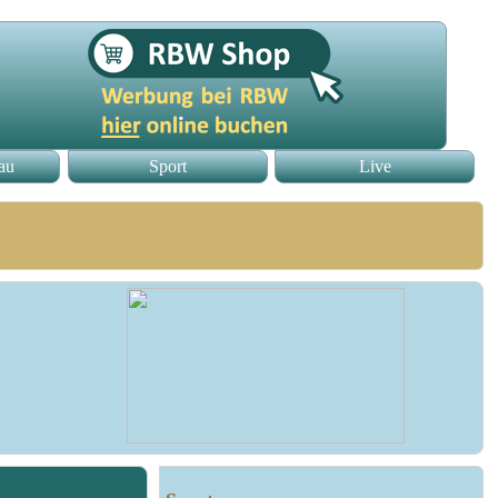
au
Sport
Live