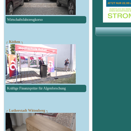
Wirtschaftsfahrzeugkorso
┌ Köthen ┐
Kräftige Finanzspritze für Algenforschung
┌ Lutherstadt Wittenberg ┐