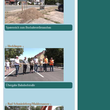
Spatenstich zum Bushaltestellenausbau
┌ Hecklingen ┐
Übergabe Bahnhofstraße
┌ Bad Schmiedeberg/Muldestausee ┐