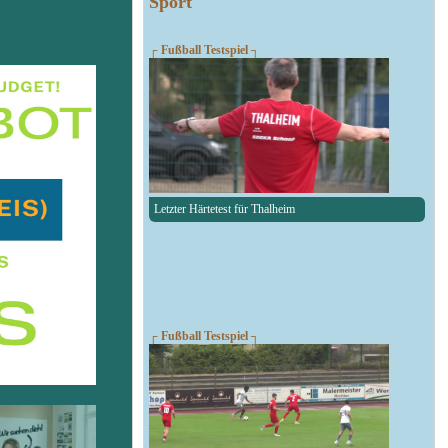
Sport
┌ Fußball Testspiel ┐
Letzter Härtetest für Thalheim
┌ Fußball Testspiel ┐