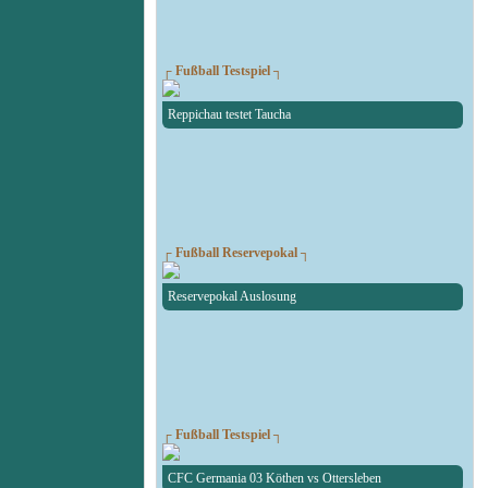
┌ Fußball Testspiel ┐
Reppichau testet Taucha
┌ Fußball Reservepokal ┐
Reservepokal Auslosung
┌ Fußball Testspiel ┐
CFC Germania 03 Köthen vs Ottersleben