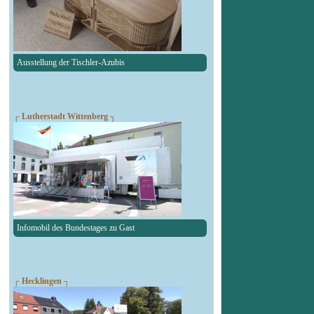
Ausstellung der Tischler-Azubis
┌ Lutherstadt Wittenberg ┐
Infomobil des Bundestages zu Gast
┌ Hecklingen ┐