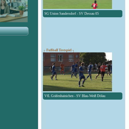
SG Union Sandersdorf - SV Dessau 05
┌ Fußball Testspiel ┐
VfL Gräfenhainichen - SV Blau-Weiß Dölau