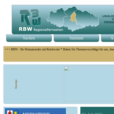
Suchen
Salzland
An
+++ RBW - Ihr Heimatsender mit Reichweite * Haben Sie Themenvorschläge für uns, dan
+++ Fußball Oberliga Süd 1. Spieltag: SG Union Sandersdorf - VfB 1921 Krieschow, S
Anzeige