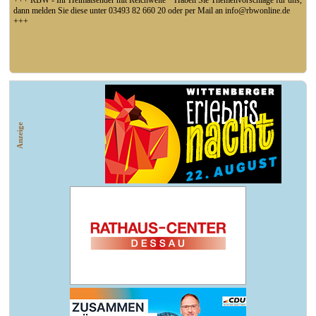
+++ RBW - Ihr Heimatsender mit Reichweite * Haben Sie Themenvorschläge für uns,
dann melden Sie diese unter 03493 82 660 20 oder per Mail an info@rbwonline.de
+++
+++ Fußball Oberliga Süd 1. Spieltag: SG Union Sandersdorf - VfB 1921 Krieschow,
So 14 Uhr +++
Anzeige