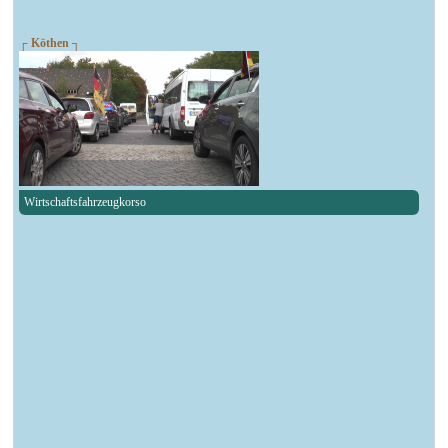
┌ Köthen ┐
Wirtschaftsfahrzeugkorso