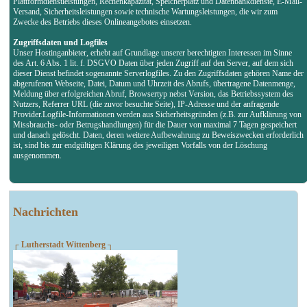
Plattformdienstleistungen, Rechenkapazität, Speicherplatz und Datenbankdienste, E-Mail-
Versand, Sicherheitsleistungen sowie technische Wartungsleistungen, die wir zum
Zwecke des Betriebs dieses Onlineangebotes einsetzen.
Zugriffsdaten und Logfiles
Unser Hostinganbieter, erhebt auf Grundlage unserer berechtigten Interessen im Sinne
des Art. 6 Abs. 1 lit. f. DSGVO Daten über jeden Zugriff auf den Server, auf dem sich
dieser Dienst befindet sogenannte Serverlogfiles. Zu den Zugriffsdaten gehören Name der
abgerufenen Webseite, Datei, Datum und Uhrzeit des Abrufs, übertragene Datenmenge,
Meldung über erfolgreichen Abruf, Browsertyp nebst Version, das Betriebssystem des
Nutzers, Referrer URL (die zuvor besuchte Seite), IP-Adresse und der anfragende
Provider.Logfile-Informationen werden aus Sicherheitsgründen (z.B. zur Aufklärung von
Missbrauchs- oder Betrugshandlungen) für die Dauer von maximal 7 Tagen gespeichert
und danach gelöscht. Daten, deren weitere Aufbewahrung zu Beweiszwecken erforderlich
ist, sind bis zur endgültigen Klärung des jeweiligen Vorfalls von der Löschung
ausgenommen.
Nachrichten
┌ Lutherstadt Wittenberg ┐