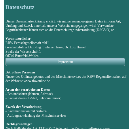
Datenschutz
Dieses Datenschutzerklärung erklärt, wie mit personenbezogenen Daten in Form Art,
Umfang und Zweck innerhalb unserer Webseite umgegangen wird. Verwendete
Begrifflichkeiten lehnen sich an die Datenschutzgrundverordnung (DSGVO) an.
Verantwortlicher
RBW Fernsehgesellschaft mbH
Geschäftsführer Dipl.-Ing. Stefanie Haase, Dr. Lutz Hawel
Straße der Wissenschaft 1
06749 Bitterfeld-Wolfen
Impressum
Betroffene Personen
Nutzer des Onlineangebotes und des Mitschnittservices des RBW Regionalfernsehen auf
der Webseite www.rbwonline.de
Arten der verarbeiteten Daten
- Bestandsdaten (Namen, Adresse)
- Kontaktdaten (E-Mail, Telefonnummer)
Zweck der Verarbeitung
- Kommunikation mit Nutzern
- Auftragsabwicklung des Mitschnittservices
Rechtsgrundlagen
Nach Maßgabe des Art. 13 DSGVO teilen wir die Rechtsgrundlagen unserer