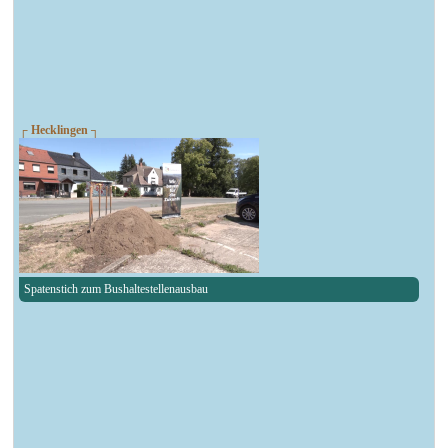
┌ Hecklingen ┐
Spatenstich zum Bushaltestellenausbau