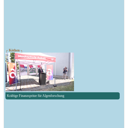
┌ Köthen ┐
Kräftige Finanzspritze für Algenforschung