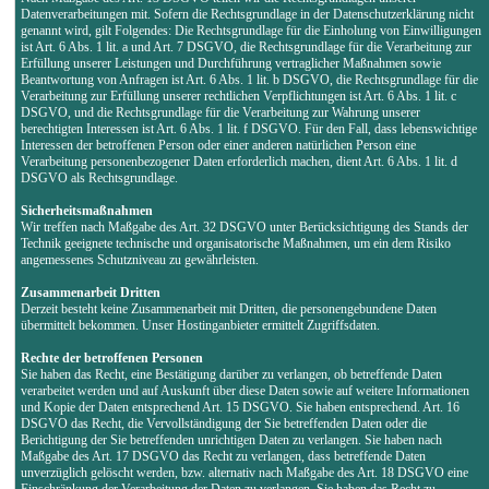
Datenverarbeitungen mit. Sofern die Rechtsgrundlage in der Datenschutzerklärung nicht
genannt wird, gilt Folgendes: Die Rechtsgrundlage für die Einholung von Einwilligungen
ist Art. 6 Abs. 1 lit. a und Art. 7 DSGVO, die Rechtsgrundlage für die Verarbeitung zur
Erfüllung unserer Leistungen und Durchführung vertraglicher Maßnahmen sowie
Beantwortung von Anfragen ist Art. 6 Abs. 1 lit. b DSGVO, die Rechtsgrundlage für die
Verarbeitung zur Erfüllung unserer rechtlichen Verpflichtungen ist Art. 6 Abs. 1 lit. c
DSGVO, und die Rechtsgrundlage für die Verarbeitung zur Wahrung unserer
berechtigten Interessen ist Art. 6 Abs. 1 lit. f DSGVO. Für den Fall, dass lebenswichtige
Interessen der betroffenen Person oder einer anderen natürlichen Person eine
Verarbeitung personenbezogener Daten erforderlich machen, dient Art. 6 Abs. 1 lit. d
DSGVO als Rechtsgrundlage.
Sicherheitsmaßnahmen
Wir treffen nach Maßgabe des Art. 32 DSGVO unter Berücksichtigung des Stands der
Technik geeignete technische und organisatorische Maßnahmen, um ein dem Risiko
angemessenes Schutzniveau zu gewährleisten.
Zusammenarbeit Dritten
Derzeit besteht keine Zusammenarbeit mit Dritten, die personengebundene Daten
übermittelt bekommen. Unser Hostinganbieter ermittelt Zugriffsdaten.
Rechte der betroffenen Personen
Sie haben das Recht, eine Bestätigung darüber zu verlangen, ob betreffende Daten
verarbeitet werden und auf Auskunft über diese Daten sowie auf weitere Informationen
und Kopie der Daten entsprechend Art. 15 DSGVO. Sie haben entsprechend. Art. 16
DSGVO das Recht, die Vervollständigung der Sie betreffenden Daten oder die
Berichtigung der Sie betreffenden unrichtigen Daten zu verlangen. Sie haben nach
Maßgabe des Art. 17 DSGVO das Recht zu verlangen, dass betreffende Daten
unverzüglich gelöscht werden, bzw. alternativ nach Maßgabe des Art. 18 DSGVO eine
Einschränkung der Verarbeitung der Daten zu verlangen. Sie haben das Recht zu