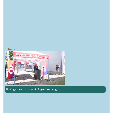
┌ Köthen ┐
Kräftige Finanzspritze für Algenforschung