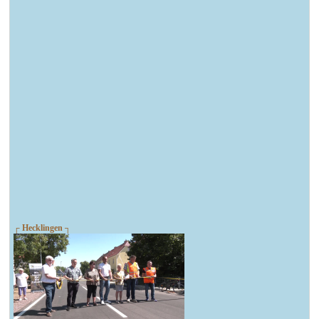
┌ Hecklingen ┐