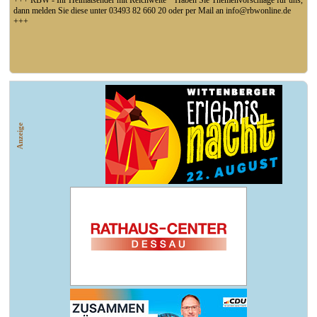
+++ RBW - Ihr Heimatsender mit Reichweite * Haben Sie Themenvorschläge für uns,
dann melden Sie diese unter 03493 82 660 20 oder per Mail an info@rbwonline.de
+++
+++ Fußball Oberliga Süd 1. Spieltag: SG Union Sandersdorf - VfB 1921 Krieschow,
So 14 Uhr +++
Anzeige