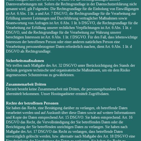
Datenverarbeitungen mit. Sofern die Rechtsgrundlage in der Datenschutzerklärung nicht
genannt wird, gilt Folgendes: Die Rechtsgrundlage für die Einholung von Einwilligungen
ist Art. 6 Abs. 1 lit. a und Art. 7 DSGVO, die Rechtsgrundlage für die Verarbeitung zur
Erfüllung unserer Leistungen und Durchführung vertraglicher Maßnahmen sowie
Beantwortung von Anfragen ist Art. 6 Abs. 1 lit. b DSGVO, die Rechtsgrundlage für die
Verarbeitung zur Erfüllung unserer rechtlichen Verpflichtungen ist Art. 6 Abs. 1 lit. c
DSGVO, und die Rechtsgrundlage für die Verarbeitung zur Wahrung unserer
berechtigten Interessen ist Art. 6 Abs. 1 lit. f DSGVO. Für den Fall, dass lebenswichtige
Interessen der betroffenen Person oder einer anderen natürlichen Person eine
Verarbeitung personenbezogener Daten erforderlich machen, dient Art. 6 Abs. 1 lit. d
DSGVO als Rechtsgrundlage.
Sicherheitsmaßnahmen
Wir treffen nach Maßgabe des Art. 32 DSGVO unter Berücksichtigung des Stands der
Technik geeignete technische und organisatorische Maßnahmen, um ein dem Risiko
angemessenes Schutzniveau zu gewährleisten.
Zusammenarbeit Dritten
Derzeit besteht keine Zusammenarbeit mit Dritten, die personengebundene Daten
übermittelt bekommen. Unser Hostinganbieter ermittelt Zugriffsdaten.
Rechte der betroffenen Personen
Sie haben das Recht, eine Bestätigung darüber zu verlangen, ob betreffende Daten
verarbeitet werden und auf Auskunft über diese Daten sowie auf weitere Informationen
und Kopie der Daten entsprechend Art. 15 DSGVO. Sie haben entsprechend. Art. 16
DSGVO das Recht, die Vervollständigung der Sie betreffenden Daten oder die
Berichtigung der Sie betreffenden unrichtigen Daten zu verlangen. Sie haben nach
Maßgabe des Art. 17 DSGVO das Recht zu verlangen, dass betreffende Daten
unverzüglich gelöscht werden, bzw. alternativ nach Maßgabe des Art. 18 DSGVO eine
Einschränkung der Verarbeitung der Daten zu verlangen. Sie haben das Recht zu