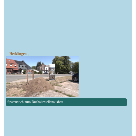
┌ Hecklingen ┐
Spatenstich zum Bushaltestellenausbau