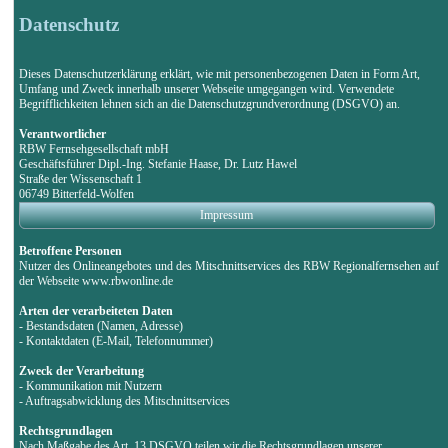
Datenschutz
Dieses Datenschutzerklärung erklärt, wie mit personenbezogenen Daten in Form Art,
Umfang und Zweck innerhalb unserer Webseite umgegangen wird. Verwendete
Begrifflichkeiten lehnen sich an die Datenschutzgrundverordnung (DSGVO) an.
Verantwortlicher
RBW Fernsehgesellschaft mbH
Geschäftsführer Dipl.-Ing. Stefanie Haase, Dr. Lutz Hawel
Straße der Wissenschaft 1
06749 Bitterfeld-Wolfen
Impressum
Betroffene Personen
Nutzer des Onlineangebotes und des Mitschnittservices des RBW Regionalfernsehen auf
der Webseite www.rbwonline.de
Arten der verarbeiteten Daten
- Bestandsdaten (Namen, Adresse)
- Kontaktdaten (E-Mail, Telefonnummer)
Zweck der Verarbeitung
- Kommunikation mit Nutzern
- Auftragsabwicklung des Mitschnittservices
Rechtsgrundlagen
Nach Maßgabe des Art. 13 DSGVO teilen wir die Rechtsgrundlagen unserer