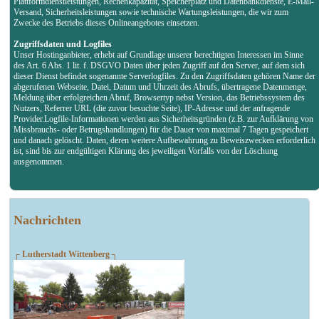
Plattformdienstleistungen, Rechenkapazität, Speicherplatz und Datenbankdienste, E-Mail-
Versand, Sicherheitsleistungen sowie technische Wartungsleistungen, die wir zum
Zwecke des Betriebs dieses Onlineangebotes einsetzen.
Zugriffsdaten und Logfiles
Unser Hostinganbieter, erhebt auf Grundlage unserer berechtigten Interessen im Sinne
des Art. 6 Abs. 1 lit. f. DSGVO Daten über jeden Zugriff auf den Server, auf dem sich
dieser Dienst befindet sogenannte Serverlogfiles. Zu den Zugriffsdaten gehören Name der
abgerufenen Webseite, Datei, Datum und Uhrzeit des Abrufs, übertragene Datenmenge,
Meldung über erfolgreichen Abruf, Browsertyp nebst Version, das Betriebssystem des
Nutzers, Referrer URL (die zuvor besuchte Seite), IP-Adresse und der anfragende
Provider.Logfile-Informationen werden aus Sicherheitsgründen (z.B. zur Aufklärung von
Missbrauchs- oder Betrugshandlungen) für die Dauer von maximal 7 Tagen gespeichert
und danach gelöscht. Daten, deren weitere Aufbewahrung zu Beweiszwecken erforderlich
ist, sind bis zur endgültigen Klärung des jeweiligen Vorfalls von der Löschung
ausgenommen.
Nachrichten
┌ Lutherstadt Wittenberg ┐