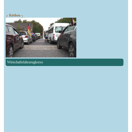
┌ Köthen ┐
Wirtschaftsfahrzeugkorso