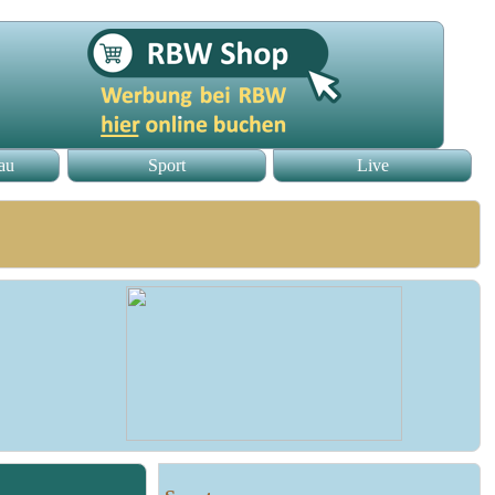
au
Sport
Live