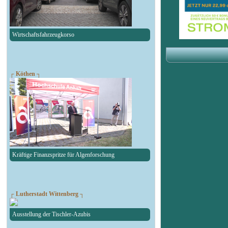
Wirtschaftsfahrzeugkorso
┌ Köthen ┐
Kräftige Finanzspritze für Algenforschung
┌ Lutherstadt Wittenberg ┐
Ausstellung der Tischler-Azubis