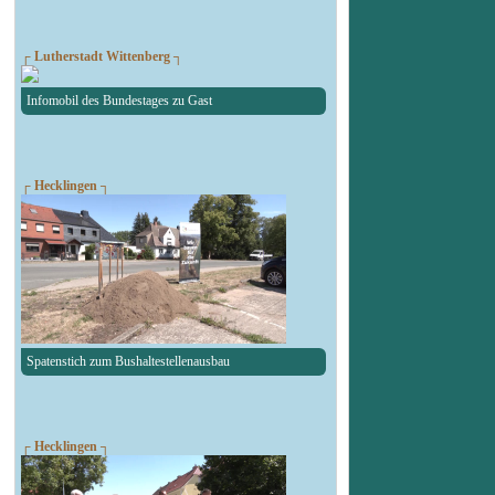
┌ Lutherstadt Wittenberg ┐
Infomobil des Bundestages zu Gast
┌ Hecklingen ┐
Spatenstich zum Bushaltestellenausbau
┌ Hecklingen ┐