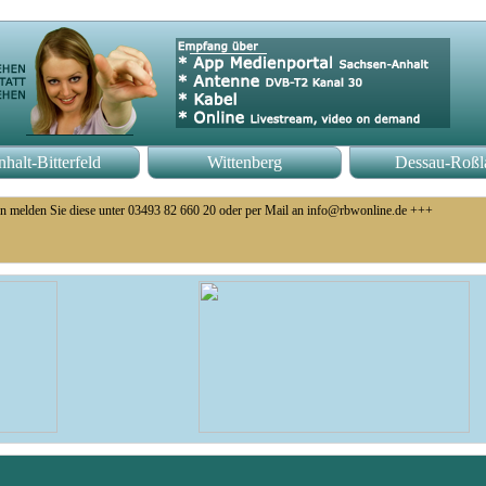
halt-Bitterfeld
Wittenberg
Dessau-Roßl
n melden Sie diese unter 03493 82 660 20 oder per Mail an info@rbwonline.de +++
o 14 Uhr +++