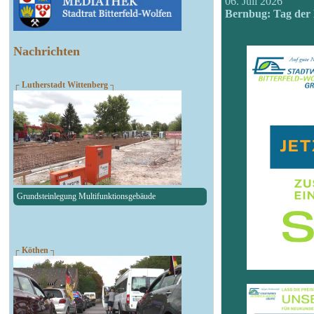
06. Juli 2026
Bernbug: Tag der 
Nachrichten
┌ Lutherstadt Wittenberg ┐
Grundsteinlegung Multifunktionsgebäude
┌ Köthen ┐