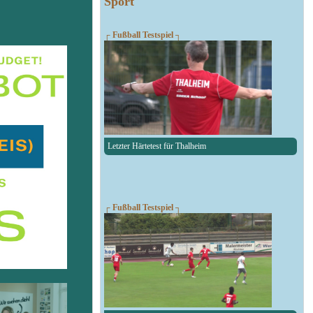
Sport
┌ Fußball Testspiel ┐
Letzter Härtetest für Thalheim
┌ Fußball Testspiel ┐