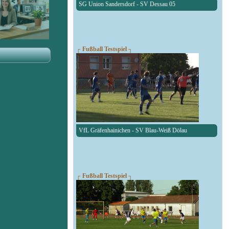
SG Union Sandersdorf - SV Dessau 05
┌ Fußball Testspiel ┐
VfL Gräfenhainichen - SV Blau-Weiß Dölau
┌ Fußball Testspiel ┐