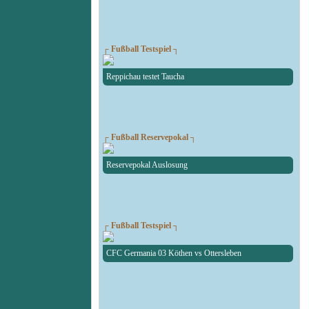
┌ Fußball Testspiel ┐
Reppichau testet Taucha
┌ Fußball Reservepokal ┐
Reservepokal Auslosung
┌ Fußball Testspiel ┐
CFC Germania 03 Köthen vs Ottersleben