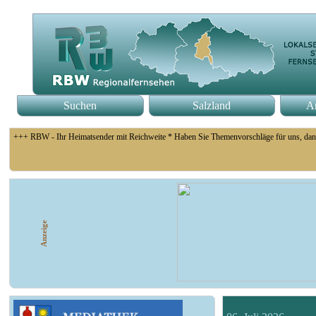
Suchen
Salzland
An
+++ RBW - Ihr Heimatsender mit Reichweite * Haben Sie Themenvorschläge für uns, dan
+++ Fußball Oberliga Süd 1. Spieltag: SG Union Sandersdorf - VfB 1921 Krieschow, S
Anzeige